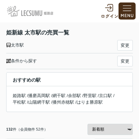
姫新線 太市駅の売買一覧
太市駅
変更
条件から探す
変更
おすすめの駅
姫路駅
/
播磨高岡駅
/
網干駅
/
余部駅
/
野里駅
/
京口駅
/
平松駅
/
山陽網干駅
/
播州赤穂駅
/
はりま勝原駅
132
件（会員物件 52件）