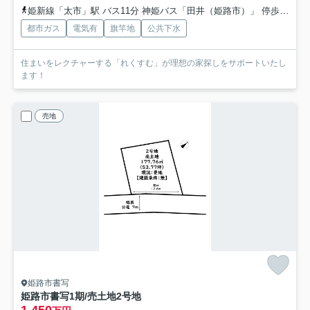
姫新線「太市」駅 バス11分 神姫バス「田井（姫路市）」 停歩22分
都市ガス
電気有
旗竿地
公共下水
住まいをレクチャーする「れくすむ」が理想の家探しをサポートいたし
ます！
売地
姫路市書写
姫路市書写1期/売土地
2号地
1,450