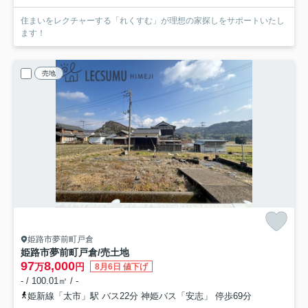
住まいをレクチャーする「れくすむ」が理想の家探しをサポートいたし
ます！
売地
姫路市夢前町戸倉
姫路市夢前町戸倉/売土地
97
8,000
万
円
8月6日 値下げ
- / 100.01㎡ / -
姫新線「太市」駅 バス22分 神姫バス「安志」 停歩69分