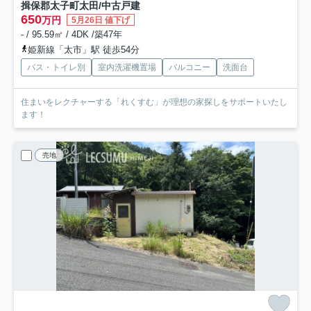
揖保郡太子町太田/中古戸建
650
万円
5月26日 値下げ
- / 95.59㎡ / 4DK /築47年
姫新線「太市」駅 徒歩54分
バス・トイレ別
室内洗濯機置場
バルコニー
洗面台
住まいをレクチャーする「れくすむ」が理想の家探しをサポートいたし
ます！
売地