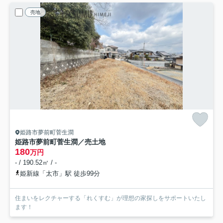
売地
姫路市夢前町菅生澗
姫路市夢前町菅生澗／売土地
180
万円
- / 190.52㎡ / -
姫新線「太市」駅 徒歩99分
住まいをレクチャーする「れくすむ」が理想の家探しをサポートいたし
ます！