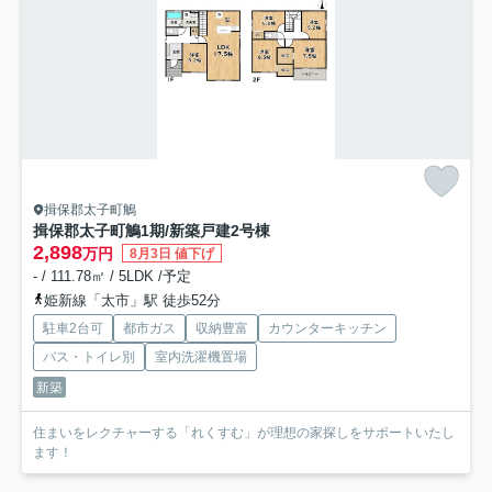
揖保郡太子町鵤
揖保郡太子町鵤1期/新築戸建
2号棟
2,898
万円
8月3日 値下げ
- / 111.78㎡ / 5LDK /予定
姫新線「太市」駅 徒歩52分
駐車2台可
都市ガス
収納豊富
カウンターキッチン
バス・トイレ別
室内洗濯機置場
新築
住まいをレクチャーする「れくすむ」が理想の家探しをサポートいたし
ます！