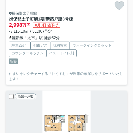
揖保郡太子町鵤
揖保郡太子町鵤1期/新築戸建
3号棟
2,998
万円
8月3日 値下げ
- / 115.10㎡ / 5LDK /予定
姫新線「太市」駅 徒歩52分
駐車2台可
都市ガス
収納豊富
ウォークインクロゼット
カウンターキッチン
バス・トイレ別
新築
住まいをレクチャーする「れくすむ」が理想の家探しをサポートいたし
ます！
新築一戸建