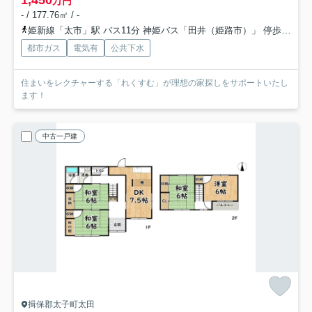
万円
- / 177.76㎡ / -
姫新線「太市」駅 バス11分 神姫バス「田井（姫路市）」 停歩22分
都市ガス
電気有
公共下水
住まいをレクチャーする「れくすむ」が理想の家探しをサポートいたし
ます！
中古一戸建
揖保郡太子町太田