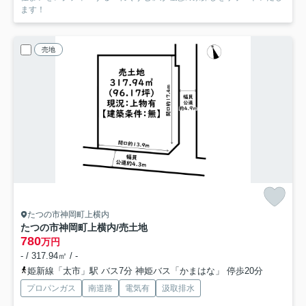
ます！
売地
たつの市神岡町上横内
たつの市神岡町上横内/売土地
780
万円
- / 317.94㎡ / -
姫新線「太市」駅 バス7分 神姫バス「かまはな」 停歩20分
プロパンガス
南道路
電気有
汲取排水