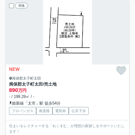
売地
NEW
揖保郡太子町太田
揖保郡太子町太田/売土地
890
万円
- / 199.29㎡ / -
姫新線「太市」駅 徒歩54分
プロパンガス
南道路
電気有
公共下水
住まいをレクチャーする「れくすむ」が理想の家探しをサポートいたし
ます！