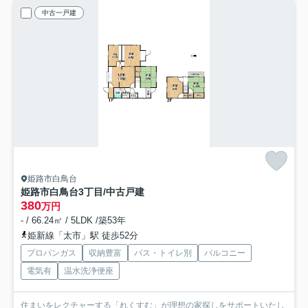
中古一戸建
姫路市白鳥台
姫路市白鳥台3丁目/中古戸建
380
万円
- / 66.24㎡ / 5LDK /築53年
姫新線「太市」駅 徒歩52分
プロパンガス
収納豊富
バス・トイレ別
バルコニー
電気有
温水洗浄便座
住まいをレクチャーする「れくすむ」が理想の家探しをサポートいたし