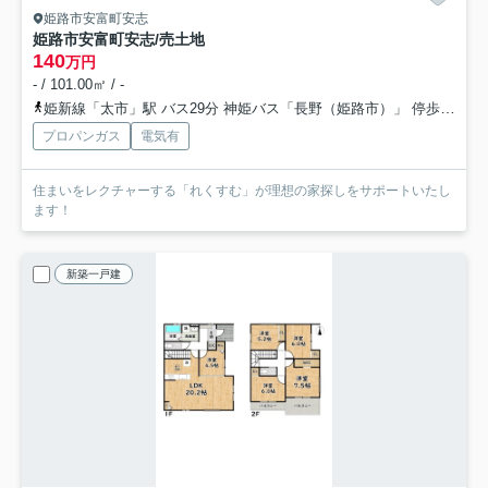
姫路市安富町安志
姫路市安富町安志/売土地
140
万円
- / 101.00㎡ / -
姫新線「太市」駅 バス29分 神姫バス「長野（姫路市）」 停歩13分
プロパンガス
電気有
住まいをレクチャーする「れくすむ」が理想の家探しをサポートいたし
ます！
新築一戸建