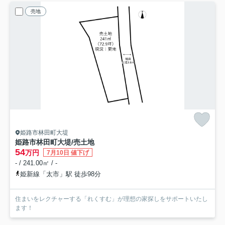
売地
姫路市林田町大堤
姫路市林田町大堤/売土地
54
万円
7月10日 値下げ
- / 241.00㎡ / -
姫新線「太市」駅 徒歩98分
住まいをレクチャーする「れくすむ」が理想の家探しをサポートいたし
ます！