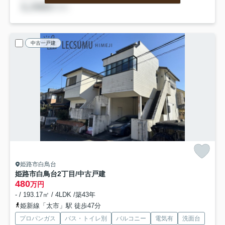
中古一戸建
姫路市白鳥台
姫路市白鳥台2丁目/中古戸建
480
万円
- / 193.17㎡ / 4LDK /築43年
姫新線「太市」駅 徒歩47分
プロパンガス
バス・トイレ別
バルコニー
電気有
洗面台