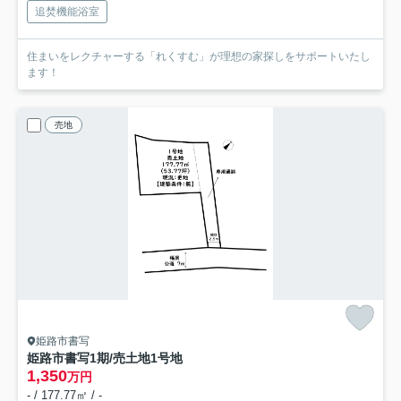
追焚機能浴室
住まいをレクチャーする「れくすむ」が理想の家探しをサポートいたし
ます！
売地
姫路市書写
姫路市書写1期/売土地
1号地
1,350
万円
- / 177.77㎡ / -