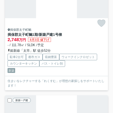
揖保郡太子町鵤
揖保郡太子町鵤1期/新築戸建
1号棟
2,748
万円
8月3日 値下げ
- / 111.78㎡ / 5LDK /予定
姫新線「太市」駅 徒歩52分
駐車2台可
都市ガス
収納豊富
ウォークインクロゼット
カウンターキッチン
バス・トイレ別
新築
住まいをレクチャーする「れくすむ」が理想の家探しをサポートいたし
ます！
新築一戸建