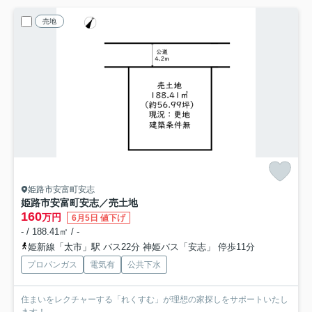
売地
姫路市安富町安志
姫路市安富町安志／売土地
160
万円
6月5日 値下げ
- / 188.41㎡ / -
姫新線「太市」駅 バス22分 神姫バス「安志」 停歩11分
プロパンガス
電気有
公共下水
住まいをレクチャーする「れくすむ」が理想の家探しをサポートいたし