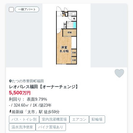
一棟アパート
たつの市誉田町福田
レオパレス福田【オーナーチェンジ】
5,500
万円
利回り： 表面9.79%
- / 324.60㎡ / 1K /築23年
姫新線「太市」駅 徒歩59分
バス・トイレ別
室内洗濯機置場
エアコン
駐輪場
温水洗浄便座
バイク置場あり