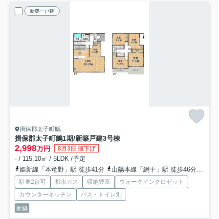
新築一戸建
揖保郡太子町鵤
揖保郡太子町鵤1期/新築戸建
3号棟
2,998
万円
8月3日 値下げ
- / 115.10㎡ / 5LDK /予定
姫新線「本竜野」駅 徒歩41分
山陽本線「網干」駅 徒歩46分
姫新
駐車2台可
都市ガス
収納豊富
ウォークインクロゼット
カウンターキッチン
バス・トイレ別
新築