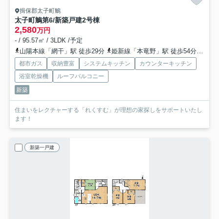
揖保郡太子町鵤
太子町鵤第6/新築戸建
2号棟
2,580
万円
- / 95.57㎡ / 3LDK /予定
山陽本線「網干」駅 徒歩29分
姫新線「本竜野」駅 徒歩54分
山陽
都市ガス
収納豊富
システムキッチン
カウンターキッチン
浴室乾燥機
ルーフバルコニー
新築
住まいをレクチャーする「れくすむ」が理想の家探しをサポートいたし
ます！
新築一戸建