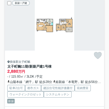
新築一戸建
揖保郡太子町鵤
太子町鵤11期/新築戸建
1号棟
2,880
万円
- / 115.93㎡ / 3LDK /予定
山陽本線「網干」駅 徒歩28分
姫新線「本竜野」駅 徒歩56分
山陽
駐車2台可
都市ガス
建設住宅性能評価書付
収納豊富
ウォークインクロゼット
システムキッチン
新築