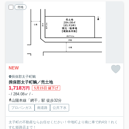
売地
NEW
揖保郡太子町鵤
揖保郡太子町鵤／売土地
1,718
万円
5月15日 値下げ
- / 284.08㎡ / -
山陽本線「網干」駅 徒歩32分
プロパンガス
南道路
公共下水
太子町の不動産ならお任せください！中地ICより南に車で約4分！れく
すむ姫路店まで！