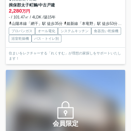
揖保郡太子町鵤/中古戸建
2,280
万円
- / 101.47㎡ / 4LDK /築15年
山陽本線「網干」駅 徒歩35分
姫新線「本竜野」駅 徒歩53分
山陽
プロパンガス
オール電化
システムキッチン
食器洗い乾燥機
浴室乾燥機
バス・トイレ別
住まいをレクチャーする「れくすむ」が理想の家探しをサポートいたし
ます！
会員限定