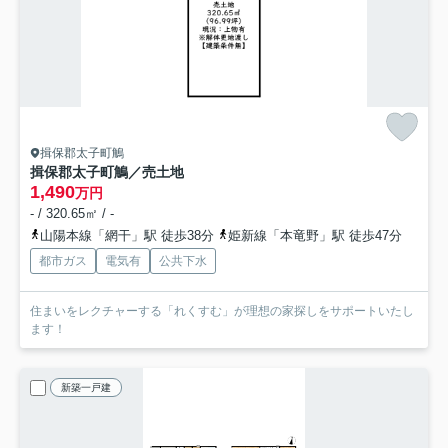
揖保郡太子町鵤
揖保郡太子町鵤／売土地
1,490
万円
- / 320.65㎡ / -
山陽本線「網干」駅 徒歩38分
姫新線「本竜野」駅 徒歩47分
都市ガス
電気有
公共下水
住まいをレクチャーする「れくすむ」が理想の家探しをサポートいたし
ます！
新築一戸建