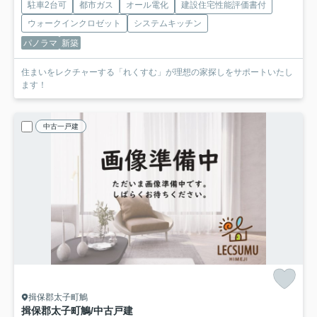
駐車2台可
都市ガス
オール電化
建設住宅性能評価書付
ウォークインクロゼット
システムキッチン
パノラマ
新築
住まいをレクチャーする「れくすむ」が理想の家探しをサポートいたし
ます！
中古一戸建
揖保郡太子町鵤
揖保郡太子町鵤/中古戸建