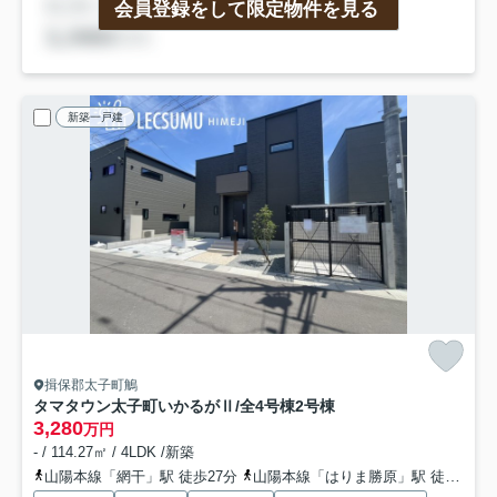
会員登録をして限定物件を見る
新築一戸建
揖保郡太子町鵤
タマタウン太子町いかるがⅡ/全4号棟
2号棟
3,280
万円
- / 114.27㎡ / 4LDK /新築
山陽本線「網干」駅 徒歩27分
山陽本線「はりま勝原」駅 徒歩59分