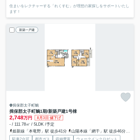
住まいをレクチャーする「れくすむ」が理想の家探しをサポートいたし
ます！
新築一戸建
揖保郡太子町鵤
揖保郡太子町鵤1期/新築戸建
1号棟
2,748
万円
8月3日 値下げ
- / 111.78㎡ / 5LDK /予定
姫新線「本竜野」駅 徒歩41分
山陽本線「網干」駅 徒歩46分
姫新
駐車2台可
都市ガス
収納豊富
ウォークインクロゼット