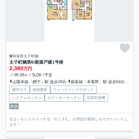
揖保郡太子町鵤
太子町鵤第6/新築戸建
1号棟
2,380
万円
- / 95.58㎡ / 3LDK /予定
山陽本線「網干」駅 徒歩29分
姫新線「本竜野」駅 徒歩54分
山陽
都市ガス
収納豊富
ウォークインクロゼット
システムキッチン
カウンターキッチン
浴室乾燥機
新築
住まいをレクチャーする「れくすむ」が理想の家探しをサポートいたし
ます！