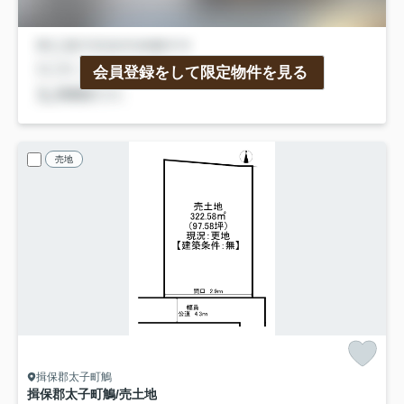
会員登録をして限定物件を見る
売地
揖保郡太子町鵤
揖保郡太子町鵤/売土地