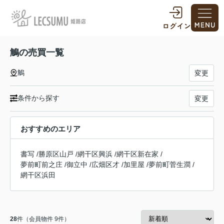
鵤の売買一覧
鵤
変更
条件から探す
変更
おすすめのエリア
書写
/
勝原区山戸
/
網干区興浜
/
網干区新在家
/
夢前町前之庄
/
御立中
/
広畑区才
/
加里屋
/
夢前町菅生澗
/
網干区浜田
28
件（会員物件 9件）