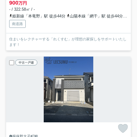
900
万円
- / 322.58㎡ / -
姫新線「本竜野」駅 徒歩44分
山陽本線「網干」駅 徒歩44分
姫新
南道路
住まいをレクチャーする「れくすむ」が理想の家探しをサポートいたし
ます！
中古一戸建
揖保郡太子町鵤