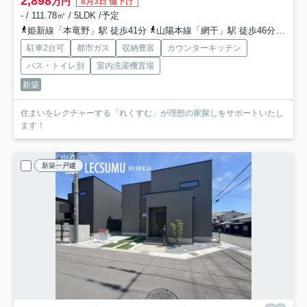
2,898
万円
8月3日 値下げ
- / 111.78㎡ / 5LDK /予定
姫新線「本竜野」駅 徒歩41分
山陽本線「網干」駅 徒歩46分
姫新
駐車2台可
都市ガス
収納豊富
カウンターキッチン
バス・トイレ別
室内洗濯機置場
新築
住まいをレクチャーする「れくすむ」が理想の家探しをサポートいたし
ます！
新築一戸建