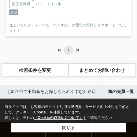
浴室乾燥機
バス・トイレ別
新築
住まいをレクチャーする「れくすむ」が理想の家探しをサポートいたし
ます！
1
検索条件を変更
まとめてお問い合わせ
｜姫路市で不動産をお探しなられくすむ姫路店
鵤の売買一覧
当サイトでは、お客様の当サイト利用状況把握、サービス向上検討を目的と
して、クッキー（Cookie）を使用しています。
MERIT
詳しくは、当社の
「Cookieの取扱いについて」
をご確認ください。
無料新規会員登録の
閉じる
来店予約
お問い合わせ
電話