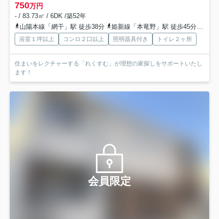
750
万円
- / 83.73㎡ / 6DK /築52年
山陽本線「網干」駅 徒歩38分
姫新線「本竜野」駅 徒歩45分
山陽
浴室１坪以上
コンロ２口以上
照明器具付き
トイレ２ヶ所
住まいをレクチャーする「れくすむ」が理想の家探しをサポートいたし
ます！
会員限定