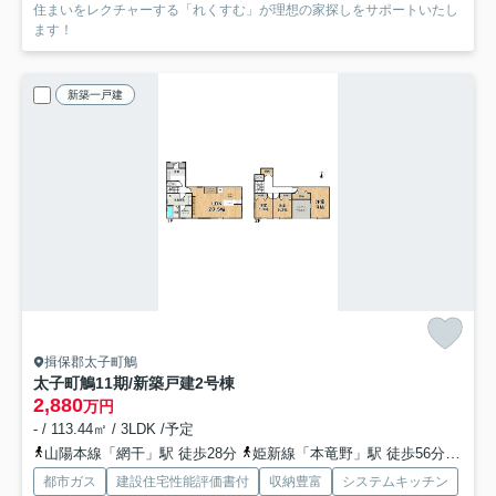
住まいをレクチャーする「れくすむ」が理想の家探しをサポートいたし
ます！
新築一戸建
揖保郡太子町鵤
太子町鵤11期/新築戸建
2号棟
2,880
万円
- / 113.44㎡ / 3LDK /予定
山陽本線「網干」駅 徒歩28分
姫新線「本竜野」駅 徒歩56分
山陽
都市ガス
建設住宅性能評価書付
収納豊富
システムキッチン