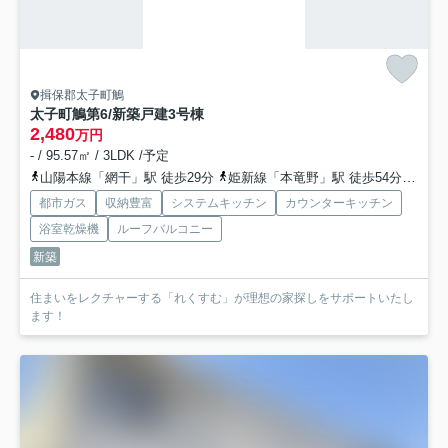
揖保郡太子町鵤
太子町鵤第6/新築戸建
3号棟
2,480
万円
- / 95.57㎡ / 3LDK /予定
山陽本線「網干」駅 徒歩29分
姫新線「本竜野」駅 徒歩54分
山陽
都市ガス
収納豊富
システムキッチン
カウンターキッチン
浴室乾燥機
ルーフバルコニー
新築
住まいをレクチャーする「れくすむ」が理想の家探しをサポートいたし
ます！