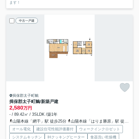
ます！
中古一戸建
揖保郡太子町鵤
揖保郡太子町鵤/新築戸建
2,580
万円
- / 89.42㎡ / 3SLDK /築1年
山陽本線「網干」駅 徒歩25分
山陽本線「はりま勝原」駅 徒歩54分
オール電化
建設住宅性能評価書付
ウォークインクロゼット
システムキッチン
IHクッキングヒーター
食器洗い乾燥機