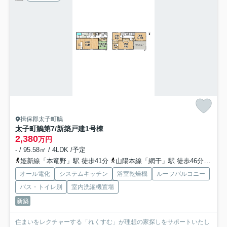
揖保郡太子町鵤
太子町鵤第7/新築戸建
1号棟
2,380
万円
- / 95.58㎡ / 4LDK /予定
姫新線「本竜野」駅 徒歩41分
山陽本線「網干」駅 徒歩46分
姫新
オール電化
システムキッチン
浴室乾燥機
ルーフバルコニー
バス・トイレ別
室内洗濯機置場
新築
住まいをレクチャーする「れくすむ」が理想の家探しをサポートいたし