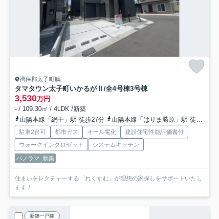
揖保郡太子町鵤
タマタウン太子町いかるがⅡ/全4号棟
3号棟
3,530
万円
- / 109.30㎡ / 4LDK /新築
山陽本線「網干」駅 徒歩27分
山陽本線「はりま勝原」駅 徒歩59分
駐車2台可
都市ガス
オール電化
建設住宅性能評価書付
ウォークインクロゼット
システムキッチン
パノラマ
新築
住まいをレクチャーする「れくすむ」が理想の家探しをサポートいたし
ます！
新築一戸建