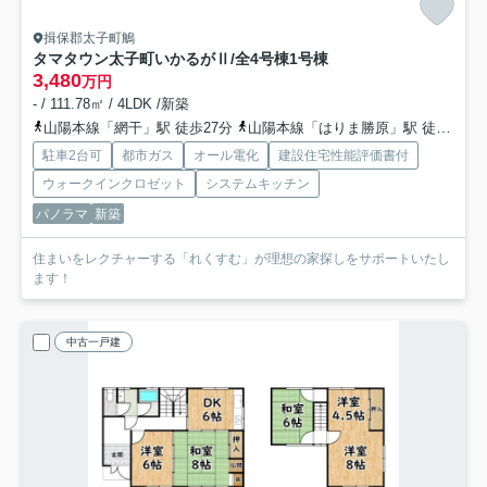
揖保郡太子町鵤
タマタウン太子町いかるがⅡ/全4号棟
1号棟
3,480
万円
- / 111.78㎡ / 4LDK /新築
山陽本線「網干」駅 徒歩27分
山陽本線「はりま勝原」駅 徒歩59分
駐車2台可
都市ガス
オール電化
建設住宅性能評価書付
ウォークインクロゼット
システムキッチン
パノラマ
新築
住まいをレクチャーする「れくすむ」が理想の家探しをサポートいたし
ます！
中古一戸建