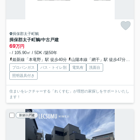
揖保郡太子町鵤
揖保郡太子町鵤/中古戸建
69
万円
- / 105.90㎡ / 5DK /築50年
姫新線「本竜野」駅 徒歩40分
山陽本線「網干」駅 徒歩47分
姫新
プロパンガス
バス・トイレ別
電気有
洗面台
照明器具付き
住まいをレクチャーする「れくすむ」が理想の家探しをサポートいたし
ます！
新築一戸建