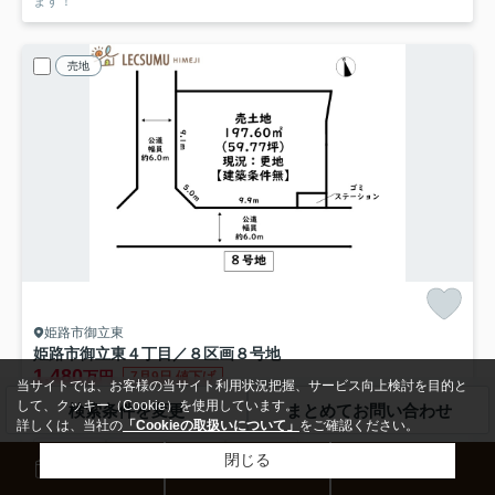
ます！
売地
姫路市御立東
姫路市御立東４丁目／８区画
８号地
1,480
万円
7月9日 値下げ
当サイトでは、お客様の当サイト利用状況把握、サービス向上検討を目的と
- / 197.60㎡ / -
して、クッキー（Cookie）を使用しています。
検索条件を変更
まとめてお問い合わせ
姫新線「播磨高岡」駅 徒歩44分
詳しくは、当社の
「Cookieの取扱いについて」
をご確認ください。
都市ガス
南道路
電気有
公共下水
閉じる
来店予約
お問い合わせ
電話