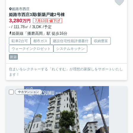
姫路市西庄
姫路市西庄3期/新築戸建
2号棟
3,280
万円
7月13日 値下げ
- / 111.78㎡ / 3LDK /予定
姫新線「播磨高岡」駅 徒歩16分
駐車2台可
都市ガス
建設住宅性能評価書付
収納豊富
ウォークインクロゼット
システムキッチン
新築
住まいをレクチャーする「れくすむ」が理想の家探しをサポートいたし
ます！
中古マンション