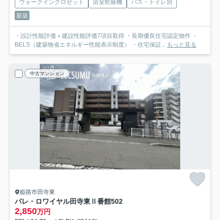
ウォークインクロゼット
浴室乾燥機
バス・トイレ別
新築
・設計性能評価＋建設性能評価7項目取得 ・長期優良住宅認定物件 ・
BELS（建築物省エネルギー性能表示制度） ・住宅保証...
もっと見る
中古マンション
姫路市田寺東
パレ・ロワイヤル田寺東Ⅱ番館
502
2,850
万円