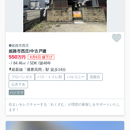
姫路市西庄
姫路市西庄/中古戸建
550
万円
8月6日 値下げ
- / 84.46㎡ / 5DK /築48年
姫新線「播磨高岡」駅 徒歩14分
プロパンガス
バス・トイレ別
バルコニー
洗面台
公共下水
パノラマ
住まいをレクチャーする「れくすむ」が理想の家探しをサポートいたし
ます！