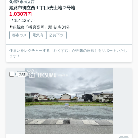
姫路市御立西
姫路市御立西１丁目/売土地
２号地
1,030
万円
- / 154.12㎡ / -
姫新線「播磨高岡」駅 徒歩34分
都市ガス
電気有
公共下水
住まいをレクチャーする「れくすむ」が理想の家探しをサポートいたし
ます！
売地