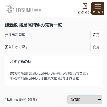
姫新線 播磨高岡駅の売買一覧
播磨高岡駅
変更
条件から探す
変更
おすすめの駅
姫路駅
/
播磨高岡駅
/
網干駅
/
野里駅
/
余部駅
/
京口駅
/
平松駅
/
山陽網干駅
/
播州赤穂駅
/
はりま勝原駅
441
件（会員物件 208件）