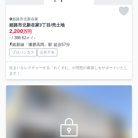
姫路市北新在家
姫路市北新在家3丁目/売土地
2,200
万円
- / 388.62㎡ / -
姫新線「播磨高岡」駅 徒歩57分
プロパンガス
公共下水
住まいをレクチャーする「れくすむ」が理想の家探しをサポートいたし
ます！