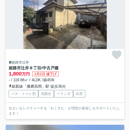
姫路市辻井
姫路市辻井８丁目/中古戸建
1,800
万円
3月2日 値下げ
- / 119.88㎡ / 4LDK /築45年
姫新線「播磨高岡」駅 徒歩36分
バス・トイレ別
洗面台
ベランダ
出窓
住まいをレクチャーする「れくすむ」が理想の家探しをサポートいたし
ます！