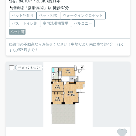
5階 / 84.70㎡ / 3LDK /築11年
姫新線「播磨高岡」駅 徒歩37分
ペット飼育可
ペット相談
ウォークインクロゼット
バス・トイレ別
室内洗濯機置場
バルコニー
ペット可
姫路市の不動産ならお任せください！中地ICより南に車で約4分！れく
すむ姫路店まで！
中古マンション