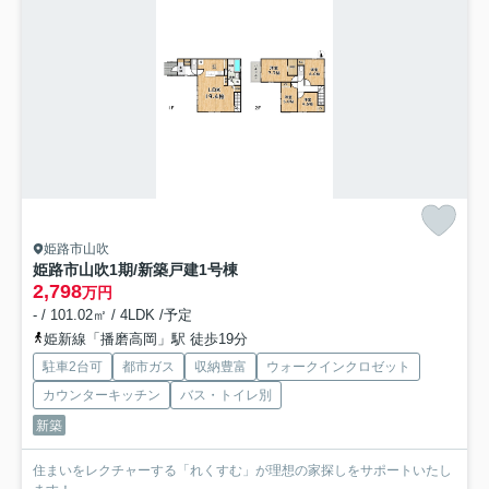
姫路市山吹
姫路市山吹1期/新築戸建
1号棟
2,798
万円
- / 101.02㎡ / 4LDK /予定
姫新線「播磨高岡」駅 徒歩19分
駐車2台可
都市ガス
収納豊富
ウォークインクロゼット
カウンターキッチン
バス・トイレ別
新築
住まいをレクチャーする「れくすむ」が理想の家探しをサポートいたし