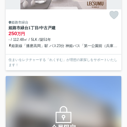
姫路市緑台
姫路市緑台1丁目/中古戸建
250
万円
- / 112.48㎡ / 5LK /築51年
姫新線「播磨高岡」駅 バス23分 神姫バス「第一公園前（兵庫県）」 停歩2分
住まいをレクチャーする「れくすむ」が理想の家探しをサポートいたし
ます！