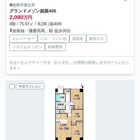
姫路市東辻井
グランドメゾン姫路
406
2,090
万円
4階 / 75.97㎡ / 3LDK /築40年
姫新線「播磨高岡」駅 徒歩33分
エレベーター
バス・トイレ別
電気有
都市ガス
システムキッチン
収納豊富
住まいをレクチャーする「れくすむ」が理想の家探しをサポートいたし
ます！
中古マンション