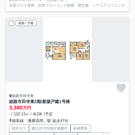
全室クロス張替、全室フローリング張替、畳交換、ハウスクリーニング
新築一戸建
姫路市田寺東
姫路市田寺東2期/新築戸建
1号棟
3,380
万円
- / 110.13㎡ / 4LDK /予定
姫新線「播磨高岡」駅 徒歩47分
都市ガス
建設住宅性能評価書付
収納豊富