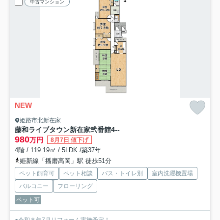
中古マンション
NEW
姫路市北新在家
藤和ライブタウン新在家弐番館
4--
980
万円
8月7日 値下げ
4階 / 119.19㎡ / 5LDK /築37年
姫新線「播磨高岡」駅 徒歩51分
ペット飼育可
ペット相談
バス・トイレ別
室内洗濯機置場
バルコニー
フローリング
ペット可
●令和８年7月リフォーム実施予定！