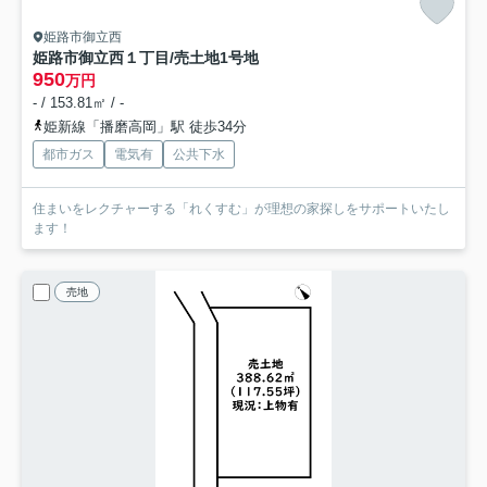
姫路市御立西
姫路市御立西１丁目/売土地
1号地
950
万円
- / 153.81㎡ / -
姫新線「播磨高岡」駅 徒歩34分
都市ガス
電気有
公共下水
住まいをレクチャーする「れくすむ」が理想の家探しをサポートいたし
ます！
売地