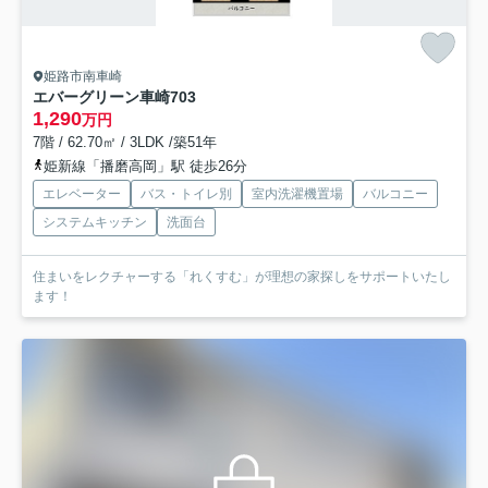
姫路市南車崎
エバーグリーン車崎
703
1,290
万円
7階 / 62.70㎡ / 3LDK /築51年
姫新線「播磨高岡」駅 徒歩26分
エレベーター
バス・トイレ別
室内洗濯機置場
バルコニー
システムキッチン
洗面台
住まいをレクチャーする「れくすむ」が理想の家探しをサポートいたし
ます！