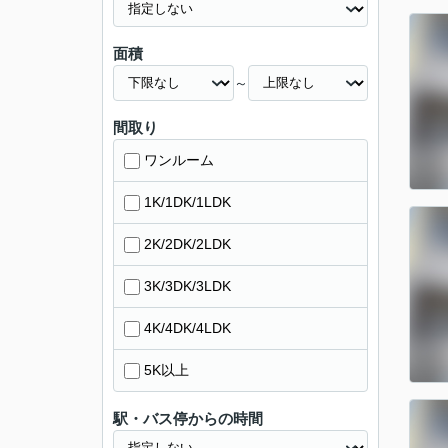
面積
～
間取り
ワンルーム
1K/1DK/1LDK
2K/2DK/2LDK
3K/3DK/3LDK
4K/4DK/4LDK
5K以上
駅・バス停からの時間