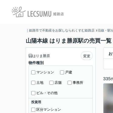
｜姫路市で不動産をお探しなられくすむ姫路店
沿線・駅
山陽本線 はりま勝原駅の売買一覧
お
はりま勝原
変更
物件種別
マンション
戸建
335
土地
店舗
事務所
ビル・その他
投資用
区分マンション