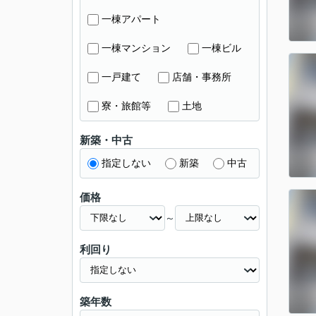
一棟アパート
一棟マンション
一棟ビル
一戸建て
店舗・事務所
寮・旅館等
土地
新築・中古
指定しない
新築
中古
価格
～
利回り
築年数