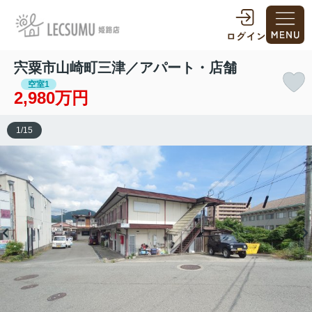
宍粟市山崎町三津／アパート・店舗
空室1
2,980万円
1
/
15