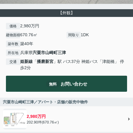
【外観】
2,980万円
価格
670.76㎡
1DK
建物面積
間取り
築40年
築年数
兵庫県
宍粟市
山崎町三津
所在地
姫新線
「
播磨新宮
」駅 バス37分 神姫バス「津能橋」 停
交通
歩2分
お問い合わせ
無料
宍粟市山崎町三津／アパート・店舗の販売中物件
2,980万円
202.90坪(670.76㎡)