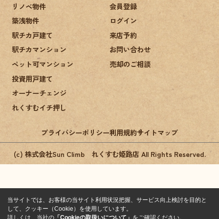
リノベ物件
会員登録
築浅物件
ログイン
駅チカ戸建て
来店予約
駅チカマンション
お問い合わせ
ペット可マンション
売却のご相談
投資用戸建て
オーナーチェンジ
れくすむイチ押し
プライバシーポリシー
利用規約
サイトマップ
(c) 株式会社Sun Climb れくすむ姫路店 All Rights Reserved.
当サイトでは、お客様の当サイト利用状況把握、サービス向上検討を目的と
して、クッキー（Cookie）を使用しています。
詳しくは、当社の
「Cookieの取扱いについて」
をご確認ください。