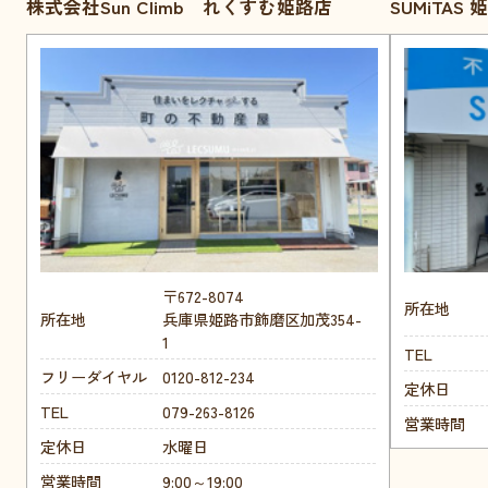
株式会社Sun Climb れくすむ姫路店
SUMiTAS
〒672-8074
所在地
所在地
兵庫県姫路市飾磨区加茂354-
1
TEL
フリーダイヤル
0120-812-234
定休日
TEL
079-263-8126
営業時間
定休日
水曜日
営業時間
9:00～19:00