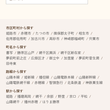
市区町村から探す
姫路市
赤穂市
たつの市
揖保郡太子町
相生市
佐用郡佐用町
加古川市
高砂市
神崎郡福崎町
宍粟市
町名から探す
書写
勝原区山戸
網干区興浜
網干区新在家
夢前町前之庄
広畑区才
御立中
加里屋
夢前町菅生澗
田寺東
路線から探す
山陽本線
姫新線
播但線
山陽電鉄本線
山陽新幹線
山陽電鉄網干線
赤穂線
智頭急行
北条鉄道
神鉄粟生線
駅から探す
姫路
播磨高岡
網干
余部
野里
京口
平松
山陽網干
播州赤穂
はりま勝原