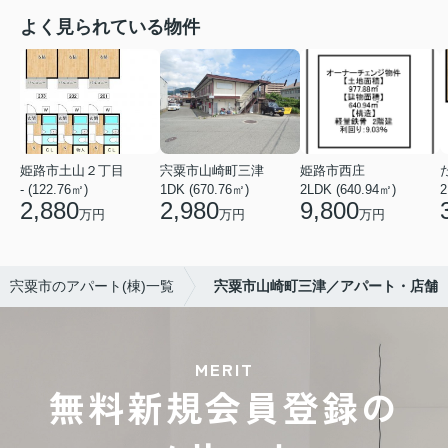
よく見られている物件
姫路市土山２丁目
宍粟市山崎町三津
姫路市西庄
- (122.76㎡)
1DK (670.76㎡)
2LDK (640.94㎡)
2
2,880
2,980
9,800
万円
万円
万円
宍粟市のアパート(棟)一覧
宍粟市山崎町三津／アパート・店舗
MERIT
無料新規会員登録の