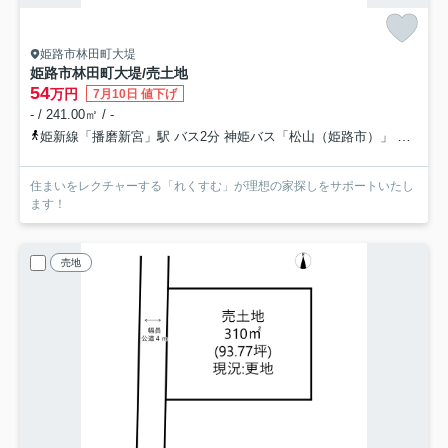
姫路市林田町大堤
姫路市林田町大堤/売土地
54
万円
7月10日 値下げ
- / 241.00㎡ / -
姫新線「播磨新宮」駅 バス2分 神姫バス「松山（姫路市）」 停歩89分
住まいをレクチャーする「れくすむ」が理想の家探しをサポートいたし
ます！
売地