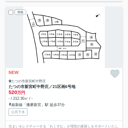
売地
NEW
たつの市新宮町中野庄
たつの市新宮町中野庄／21区画
6号地
520
万円
- / 212.30㎡ / -
姫新線「播磨新宮」駅 徒歩37分
公共下水
住まいをレクチャーする「れくすむ」が理想の家探しをサポートいたし