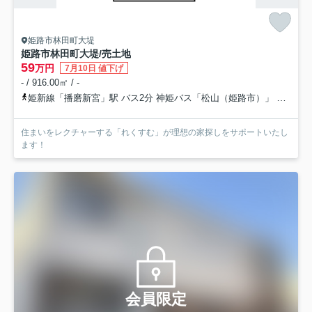
姫路市林田町大堤
姫路市林田町大堤/売土地
59
万円
7月10日 値下げ
- / 916.00㎡ / -
姫新線「播磨新宮」駅 バス2分 神姫バス「松山（姫路市）」 停歩89分
住まいをレクチャーする「れくすむ」が理想の家探しをサポートいたし
ます！
会員限定