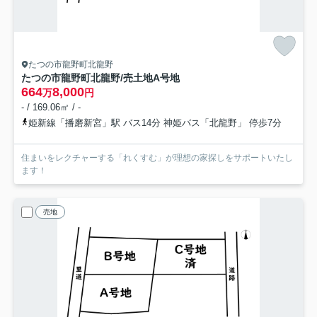
たつの市龍野町北龍野
たつの市龍野町北龍野/売土地
A号地
664
8,000
万
円
- / 169.06㎡ / -
姫新線「播磨新宮」駅 バス14分 神姫バス「北龍野」 停歩7分
住まいをレクチャーする「れくすむ」が理想の家探しをサポートいたし
ます！
売地