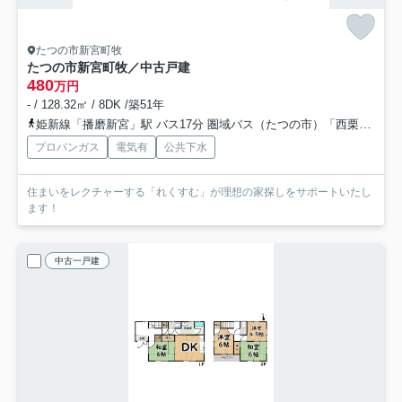
たつの市新宮町牧
たつの市新宮町牧／中古戸建
480
万円
- / 128.32㎡ / 8DK /築51年
姫新線「播磨新宮」駅 バス17分 圏域バス（たつの市）「西栗栖駅」 停歩19分
プロパンガス
電気有
公共下水
住まいをレクチャーする「れくすむ」が理想の家探しをサポートいたし
ます！
中古一戸建