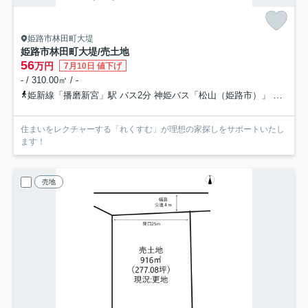
姫路市林田町大堤
姫路市林田町大堤/売土地
56
万円
7月10日 値下げ
- / 310.00㎡ / -
姫新線「播磨新宮」駅 バス2分 神姫バス「松山（姫路市）」 停歩89分
住まいをレクチャーする「れくすむ」が理想の家探しをサポートいたし
ます！
売地