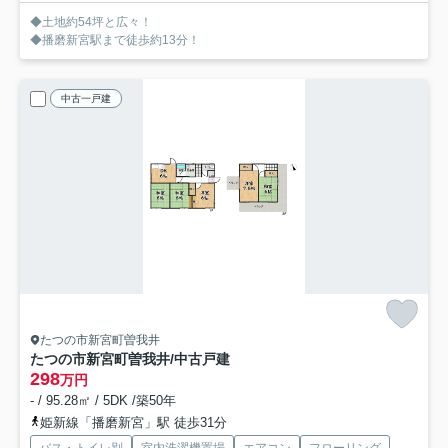
◆土地約54坪と広々！
◆播磨新宮駅まで徒歩約13分！
中古一戸建
たつの市新宮町曽我井
たつの市新宮町曽我井/中古戸建
298
万円
- / 95.28㎡ / 5DK /築50年
姫新線「播磨新宮」駅 徒歩31分
バス・トイレ別
室内洗濯機置場
エアコン
フローリング