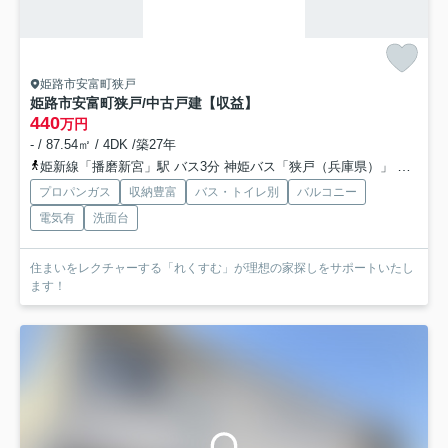
姫路市安富町狭戸
姫路市安富町狭戸/中古戸建【収益】
440
万円
- / 87.54㎡ / 4DK /築27年
姫新線「播磨新宮」駅 バス3分 神姫バス「狭戸（兵庫県）」 停歩4分
プロパンガス
収納豊富
バス・トイレ別
バルコニー
電気有
洗面台
住まいをレクチャーする「れくすむ」が理想の家探しをサポートいたし
ます！