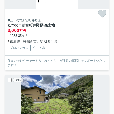
たつの市新宮町井野原
たつの市新宮町井野原/売土地
3,000
万円
- / 983.35㎡ / -
姫新線「播磨新宮」駅 徒歩16分
プロパンガス
公共下水
住まいをレクチャーする「れくすむ」が理想の家探しをサポートいたし
ます！
売地