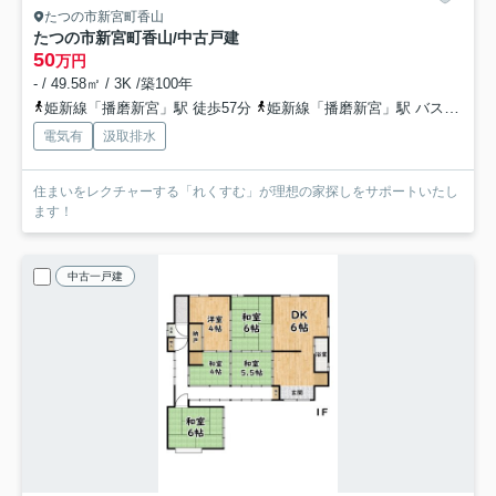
たつの市新宮町香山
たつの市新宮町香山/中古戸建
50
万円
- / 49.58㎡ / 3K /築100年
姫新線「播磨新宮」駅 徒歩57分
姫新線「播磨新宮」駅 バス10分 神姫バス「香山」 停歩4分
電気有
汲取排水
住まいをレクチャーする「れくすむ」が理想の家探しをサポートいたし
ます！
中古一戸建