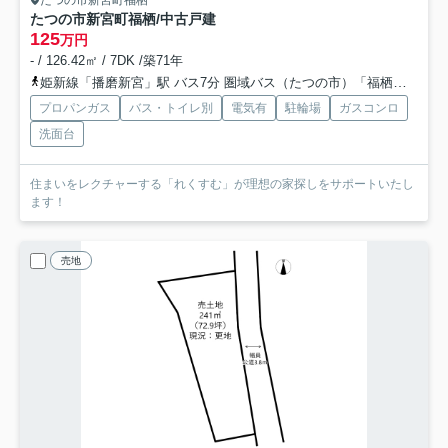
たつの市新宮町福栖/中古戸建
125
万円
- / 126.42㎡ / 7DK /築71年
姫新線「播磨新宮」駅 バス7分 圏域バス（たつの市）「福栖」 停歩5分
プロパンガス
バス・トイレ別
電気有
駐輪場
ガスコンロ
洗面台
住まいをレクチャーする「れくすむ」が理想の家探しをサポートいたし
ます！
売地