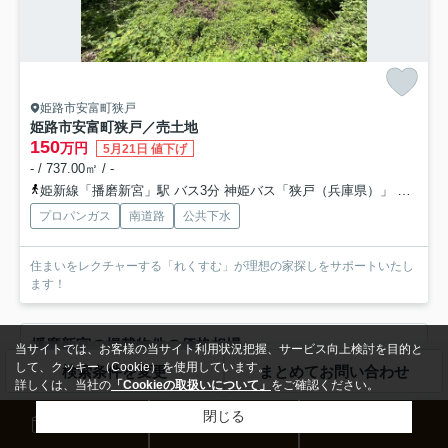
姫路市安富町狭戸
姫路市安富町狭戸／売土地
150
万円
5月21日 値下げ
- / 737.00㎡ / -
姫新線「播磨新宮」駅 バス3分 神姫バス「狭戸（兵庫県）」 停歩4分
プロパンガス
南道路
公共下水
住まいをレクチャーする「れくすむ」が理想の家探しをサポートいたし
ます！
播磨新宮の掲載物件の価格相場
当サイトでは、お客様の当サイト利用状況把握、サービス向上検討を目的と
して、クッキー（Cookie）を使用しています。
検索条件を変更
まとめてお問い合わせ
価格相場
空室件数
詳しくは、当社の
「Cookieの取扱いについて」
をご確認ください。
-
-
1R～1K
閉じる
来店予約
お問い合わせ
電話