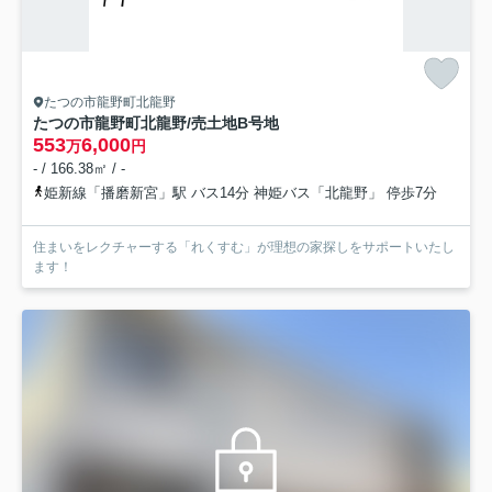
たつの市龍野町北龍野
たつの市龍野町北龍野/売土地
B号地
553
6,000
万
円
- / 166.38㎡ / -
姫新線「播磨新宮」駅 バス14分 神姫バス「北龍野」 停歩7分
住まいをレクチャーする「れくすむ」が理想の家探しをサポートいたし
ます！