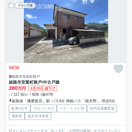
中古一戸建
NEW
姫路市安富町狭戸
姫路市安富町狭戸/中古戸建
280
万円
4月29日 値下げ
- / 117.82㎡ / 6DK /築47年
姫新線「播磨新宮」駅 バス4分 神姫バス「植木野」 停歩5分
駐車2台可
プロパンガス
バス・トイレ別
室内洗濯機置場
電気有
温水洗浄便座
住まいをレクチャーする「れくすむ」が理想の家探しをサポートいたし