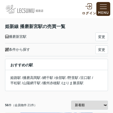
姫新線 播磨新宮駅の売買一覧
播磨新宮駅
変更
条件から探す
変更
おすすめの駅
姫路駅
/
播磨高岡駅
/
網干駅
/
余部駅
/
野里駅
/
京口駅
/
平松駅
/
山陽網干駅
/
播州赤穂駅
/
はりま勝原駅
56
件（会員物件 21件）