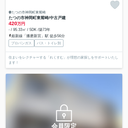
たつの市神岡町東觜崎
たつの市神岡町東觜崎/中古戸建
420
万円
- / 95.33㎡ / 5DK /築73年
姫新線「播磨新宮」駅 徒歩56分
プロパンガス
バス・トイレ別
住まいをレクチャーする「れくすむ」が理想の家探しをサポートいたし
ます！
会員限定