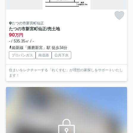
たつの市新宮町仙正
たつの市新宮町仙正/売土地
90
万円
- / 535.35㎡ / -
姫新線「播磨新宮」駅 徒歩34分
プロパンガス
南道路
公共下水
住まいをレクチャーする「れくすむ」が理想の家探しをサポートいたし
ます！