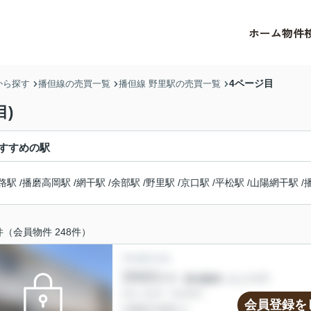
ホーム
物件
4ページ目
から探す
播但線の売買一覧
播但線 野里駅の売買一覧
)
すすめの駅
路駅
/
播磨高岡駅
/
網干駅
/
余部駅
/
野里駅
/
京口駅
/
平松駅
/
山陽網干駅
/
件（会員物件 248件）
会員登録を