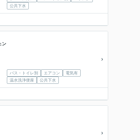
公共下水
ェン
バス・トイレ別
エアコン
電気有
温水洗浄便座
公共下水