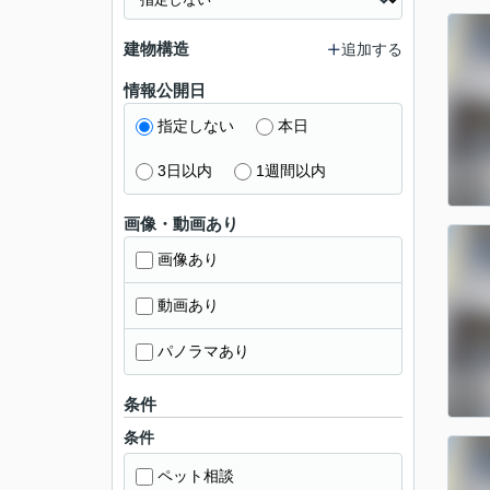
建物構造
追加する
情報公開日
指定しない
本日
3日以内
1週間以内
画像・動画あり
画像あり
動画あり
パノラマあり
条件
条件
ペット相談