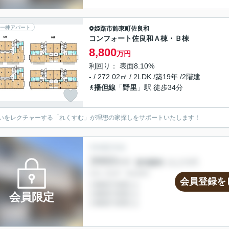
一棟アパート
姫路市
飾東町佐良和
コンフォート佐良和Ａ棟・Ｂ棟
8,800
万円
利回り： 表面8.10%
- / 272.02㎡ / 2LDK /築19年 /2階建
播但線
「
野里
」駅 徒歩34分
いをレクチャーする「れくすむ」が理想の家探しをサポートいたします！
会員登録を
会員限定