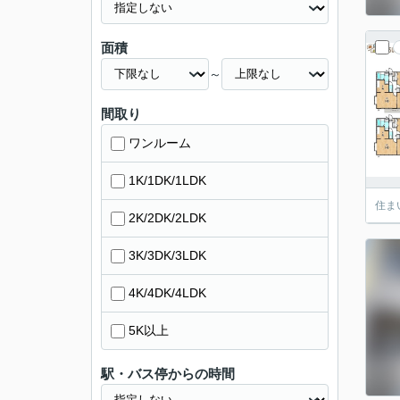
面積
～
間取り
ワンルーム
1K/1DK/1LDK
住ま
2K/2DK/2LDK
3K/3DK/3LDK
4K/4DK/4LDK
5K以上
駅・バス停からの時間