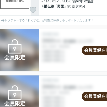
- / 145.01㎡ / 5LDK /築62年 /2階建
播但線
「
野里
」駅 徒歩20分
いをレクチャーする「れくすむ」が理想の家探しをサポートいたします！
会員登録を
会員限定
会員登録を
会員限定