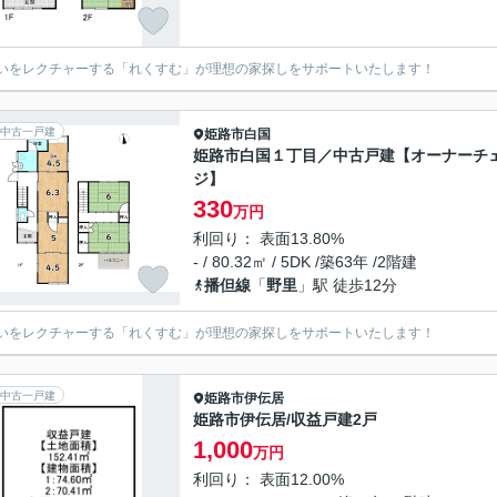
いをレクチャーする「れくすむ」が理想の家探しをサポートいたします！
中古一戸建
姫路市
白国
姫路市白国１丁目／中古戸建【オーナーチ
ジ】
330
万円
利回り： 表面13.80%
- / 80.32㎡ / 5DK /築63年 /2階建
播但線
「
野里
」駅 徒歩12分
いをレクチャーする「れくすむ」が理想の家探しをサポートいたします！
中古一戸建
姫路市
伊伝居
姫路市伊伝居/収益戸建2戸
1,000
万円
利回り： 表面12.00%