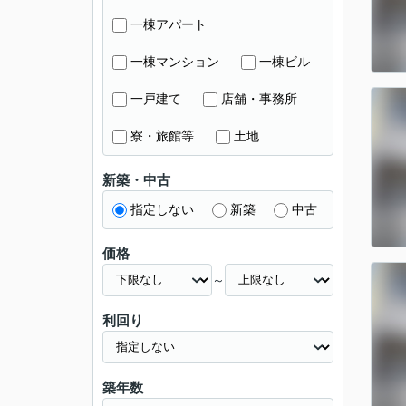
一棟アパート
一棟マンション
一棟ビル
一戸建て
店舗・事務所
寮・旅館等
土地
新築・中古
指定しない
新築
中古
価格
～
利回り
築年数