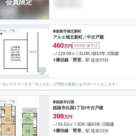
会員限定
中古一戸建
姫路市
城北新町
アルエ城北新町／中古戸建
460
9月5日 値下げ
万円
- / 129.08㎡ / 3LDK /築53年 /2階建
播但線
「
野里
」駅 徒歩23分
いをレクチャーする「れくすむ」が理想の家探しをサポートいたします！
中古一戸建
姫路市
白国
姫路市白国1丁目/中古戸建
398
万円
- / 55.52㎡ / 3DK /築63年 /2階建
播但線
「
野里
」駅 徒歩12分