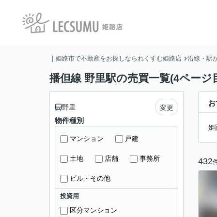
｜姫路市で不動産をお探しなられくすむ姫路店
沿線・駅
播但線 野里駅の売買一覧(4ページ目
お
野里
変更
物件種別
姫
マンション
戸建
土地
店舗
事務所
432
ビル・その他
投資用
区分マンション