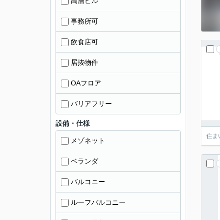
高層ビル
事務所可
飲食店可
居抜物件
OAフロア
バリアフリー
設備・仕様
住ま
メゾネット
ベランダ
バルコニー
ルーフバルコニー