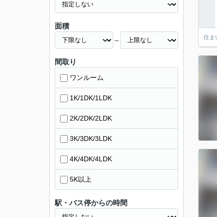
面積
住ま
～
間取り
ワンルーム
1K/1DK/1LDK
2K/2DK/2LDK
3K/3DK/3LDK
4K/4DK/4LDK
5K以上
駅・バス停からの時間