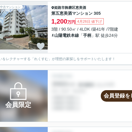
中古マンション
姫路市
飾磨区恵美酒
第五恵美酒マンション 305
1,200
4月26日 値下げ
万円
3階 / 90.50㎡ / 4LDK /築41年 /7階建
山陽電鉄本線
「
手柄
」駅 徒歩24分
いをレクチャーする「れくすむ」が理想の家探しをサポートいたします！
会員登録を
会員限定