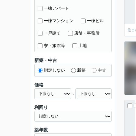
一棟アパート
一棟マンション
一棟ビル
住ま
一戸建て
店舗・事務所
寮・旅館等
土地
新築・中古
指定しない
新築
中古
価格
～
利回り
築年数