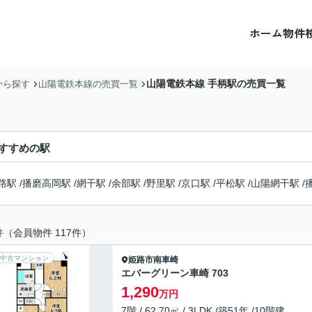
ホーム
物件
山陽電鉄本線 手柄駅の売買一覧
から探す
山陽電鉄本線の売買一覧
すすめの駅
路駅
/
播磨高岡駅
/
網干駅
/
余部駅
/
野里駅
/
京口駅
/
平松駅
/
山陽網干駅
/
件（会員物件 117件）
中古マンション
姫路市
南車崎
エバーグリーン車崎 703
1,290
万円
7階 / 62.70㎡ / 3LDK /築51年 /10階建