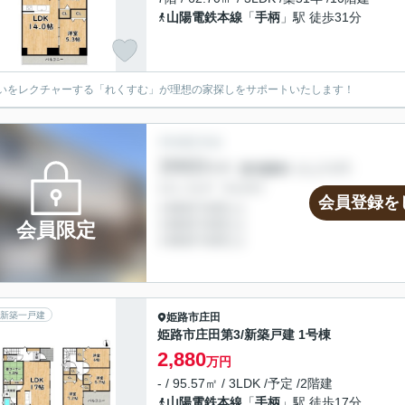
山陽電鉄本線
「
手柄
」駅 徒歩31分
いをレクチャーする「れくすむ」が理想の家探しをサポートいたします！
会員登録を
会員限定
新築一戸建
姫路市
庄田
姫路市庄田第3/新築戸建 1号棟
2,880
万円
- / 95.57㎡ / 3LDK /予定 /2階建
山陽電鉄本線
「
手柄
」駅 徒歩17分