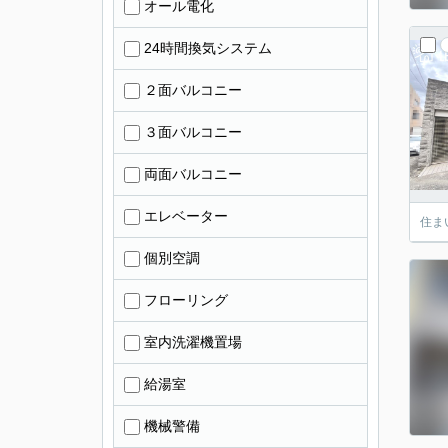
オール電化
24時間換気システム
２面バルコニー
３面バルコニー
両面バルコニー
エレベーター
住ま
個別空調
フローリング
室内洗濯機置場
給湯室
機械警備