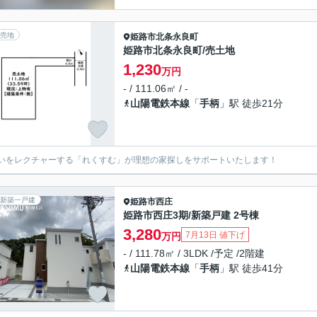
売地
姫路市
北条永良町
姫路市北条永良町/売土地
1,230
万円
- / 111.06㎡ / -
山陽電鉄本線
「
手柄
」駅 徒歩21分
いをレクチャーする「れくすむ」が理想の家探しをサポートいたします！
新築一戸建
姫路市
西庄
姫路市西庄3期/新築戸建 2号棟
3,280
7月13日 値下げ
万円
- / 111.78㎡ / 3LDK /予定 /2階建
山陽電鉄本線
「
手柄
」駅 徒歩41分