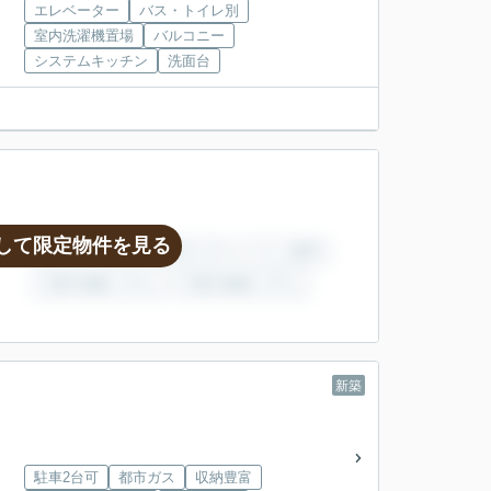
エレベーター
バス・トイレ別
室内洗濯機置場
バルコニー
システムキッチン
洗面台
して限定物件を見る
新築
駐車2台可
都市ガス
収納豊富