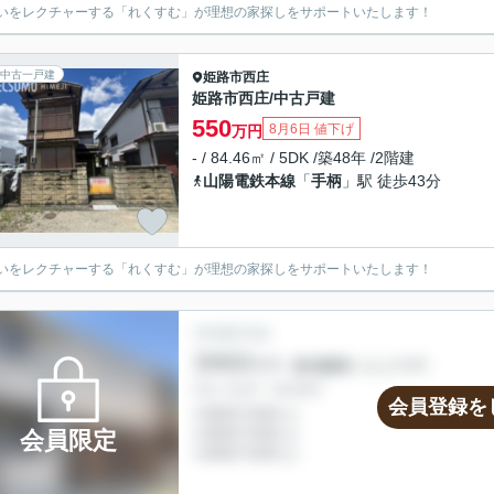
いをレクチャーする「れくすむ」が理想の家探しをサポートいたします！
中古一戸建
姫路市
西庄
姫路市西庄/中古戸建
550
8月6日 値下げ
万円
- / 84.46㎡ / 5DK /築48年 /2階建
山陽電鉄本線
「
手柄
」駅 徒歩43分
いをレクチャーする「れくすむ」が理想の家探しをサポートいたします！
会員登録を
会員限定