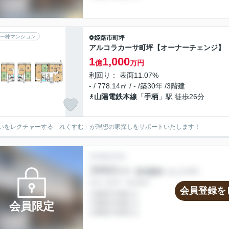
一棟マンション
姫路市
町坪
アルコラカーサ町坪【オーナーチェンジ】
1
1,000
億
万円
利回り： 表面11.07%
- / 778.14㎡ / - /築30年 /3階建
山陽電鉄本線
「
手柄
」駅 徒歩26分
いをレクチャーする「れくすむ」が理想の家探しをサポートいたします！
会員登録を
会員限定