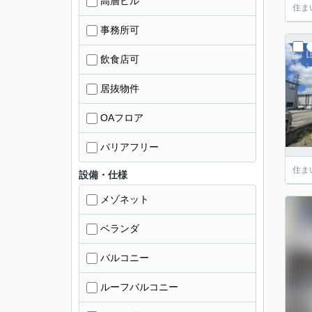
高層ビル
住ま
事務所可
飲食店可
居抜物件
OAフロア
バリアフリー
住ま
設備・仕様
メゾネット
ベランダ
バルコニー
ルーフバルコニー