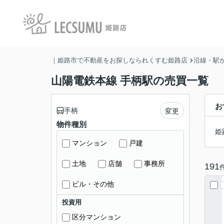
｜姫路市で不動産をお探しなられくすむ姫路店
沿線・駅
山陽電鉄本線 手柄駅の売買一覧
お
手柄
変更
物件種別
姫
マンション
戸建
土地
店舗
事務所
191
ビル・その他
投資用
区分マンション