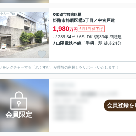
中古一戸建
姫路市
飾磨区構
姫路市飾磨区構5丁目／中古戸建
1,980
6月1日 値下げ
万円
- / 239.54㎡ / 6SLDK /築33年 /3階建
山陽電鉄本線
「
手柄
」駅 徒歩24分
いをレクチャーする「れくすむ」が理想の家探しをサポートいたします！
会員登録を
会員限定