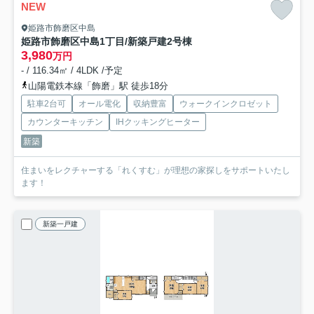
NEW
姫路市飾磨区中島
姫路市飾磨区中島1丁目/新築戸建
2号棟
3,980
万円
- / 116.34㎡ / 4LDK /予定
山陽電鉄本線「飾磨」駅 徒歩18分
駐車2台可
オール電化
収納豊富
ウォークインクロゼット
カウンターキッチン
IHクッキングヒーター
新築
住まいをレクチャーする「れくすむ」が理想の家探しをサポートいたし
ます！
新築一戸建