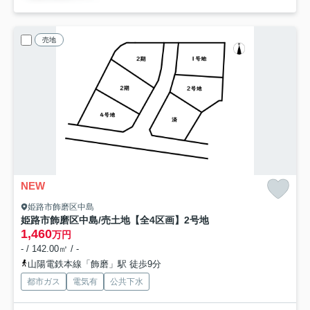
売地
NEW
姫路市飾磨区中島
姫路市飾磨区中島/売土地【全4区画】
2号地
1,460
万円
- / 142.00㎡ / -
山陽電鉄本線「飾磨」駅 徒歩9分
都市ガス
電気有
公共下水