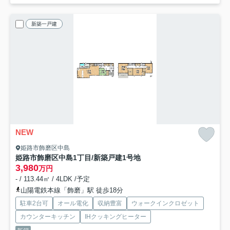
新築一戸建
NEW
姫路市飾磨区中島
姫路市飾磨区中島1丁目/新築戸建
1号地
3,980
万円
- / 113.44㎡ / 4LDK /予定
山陽電鉄本線「飾磨」駅 徒歩18分
駐車2台可
オール電化
収納豊富
ウォークインクロゼット
カウンターキッチン
IHクッキングヒーター