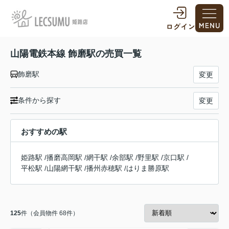
山陽電鉄本線 飾磨駅の売買一覧
飾磨駅
変更
条件から探す
変更
おすすめの駅
姫路駅
/
播磨高岡駅
/
網干駅
/
余部駅
/
野里駅
/
京口駅
/
平松駅
/
山陽網干駅
/
播州赤穂駅
/
はりま勝原駅
125
件（会員物件 68件）