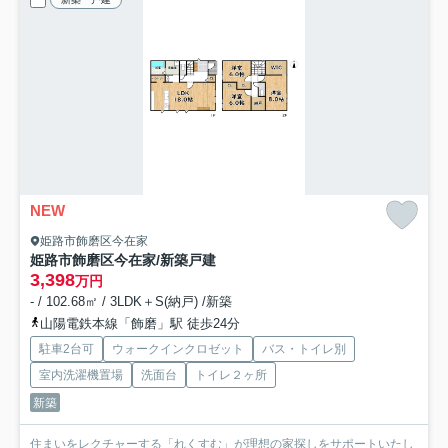
NEW
姫路市飾磨区今在家
姫路市飾磨区今在家/新築戸建
3,398
万円
- / 102.68㎡ / 3LDK＋S(納戸) /新築
山陽電鉄本線「飾磨」駅 徒歩24分
駐車2台可
ウォークインクロゼット
バス・トイレ別
室内洗濯機置場
洗面台
トイレ２ヶ所
新築
住まいをレクチャーする「れくすむ」が理想の家探しをサポートいたし