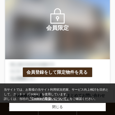
会員限定
会員登録をして限定物件を見る
当サイトでは、お客様の当サイト利用状況把握、サービス向上検討を目的と
して、クッキー（Cookie）を使用しています。
検索条件を変更
まとめてお問い合わせ
飾磨の掲載物件の価格相場
詳しくは、当社の
「Cookieの取扱いについて」
をご確認ください。
価格相場
空室件数
閉じる
来店予約
お問い合わせ
電話
4314万円
3室
1R～1K