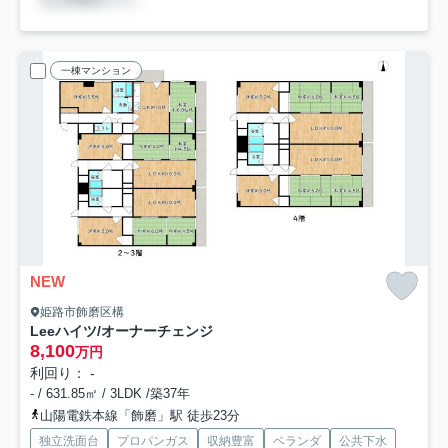
一棟マンション
NEW
姫路市飾磨区構
Leeハイツ/オーナーチェンジ
8,100
万円
利回り： -
- / 631.85㎡ / 3LDK /築37年
山陽電鉄本線「飾磨」駅 徒歩23分
独立洗面台
プロパンガス
収納豊富
ベランダ
公共下水