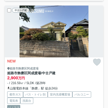
中古一戸建
NEW
姫路市飾磨区阿成渡場
姫路市飾磨区阿成渡場/中古戸建
2,900
万円
- / 216.59㎡ / 5LDK /築28年
山陽電鉄本線「飾磨」駅 徒歩24分
都市ガス
バス・トイレ別
室内洗濯機置場
バルコニー
電気有
洗面台
パノラマ