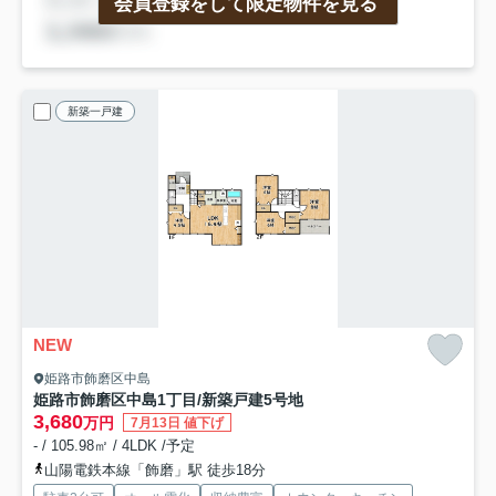
会員登録をして限定物件を見る
新築一戸建
NEW
姫路市飾磨区中島
姫路市飾磨区中島1丁目/新築戸建
5号地
3,680
万円
7月13日 値下げ
- / 105.98㎡ / 4LDK /予定
山陽電鉄本線「飾磨」駅 徒歩18分