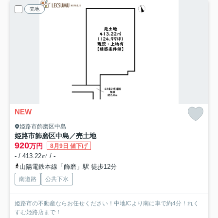
売地
NEW
姫路市飾磨区中島
姫路市飾磨区中島／売土地
920
万円
8月9日 値下げ
- / 413.22㎡ / -
山陽電鉄本線「飾磨」駅 徒歩12分
南道路
公共下水
姫路市の不動産ならお任せください！中地ICより南に車で約4分！れく
すむ姫路店まで！