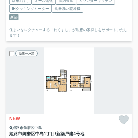
駐車2台可
オール電化
収納豊富
カウンターキッチン
IHクッキングヒーター
食器洗い乾燥機
新築
住まいをレクチャーする「れくすむ」が理想の家探しをサポートいたし
ます！
新築一戸建
NEW
姫路市飾磨区中島
姫路市飾磨区中島1丁目/新築戸建
4号地