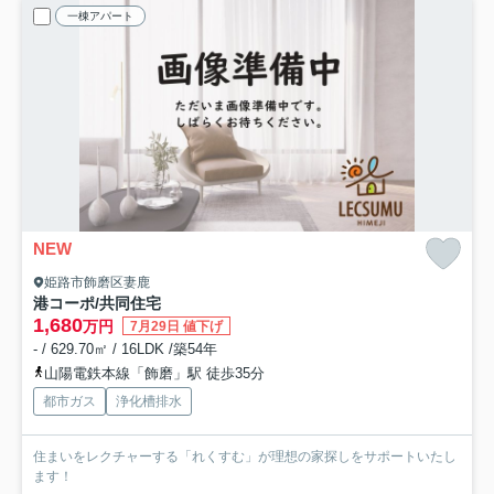
一棟アパート
NEW
姫路市飾磨区妻鹿
港コーポ/共同住宅
1,680
万円
7月29日 値下げ
- / 629.70㎡ / 16LDK /築54年
山陽電鉄本線「飾磨」駅 徒歩35分
都市ガス
浄化槽排水
住まいをレクチャーする「れくすむ」が理想の家探しをサポートいたし
ます！