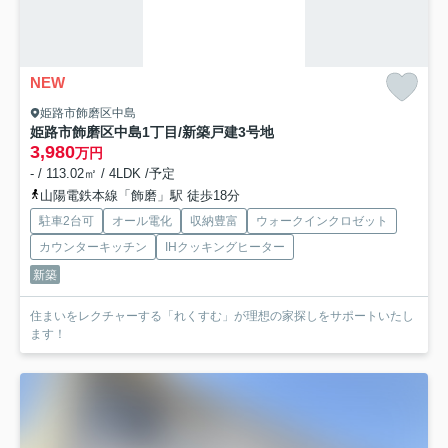
NEW
姫路市飾磨区中島
姫路市飾磨区中島1丁目/新築戸建
3号地
3,980
万円
- / 113.02㎡ / 4LDK /予定
山陽電鉄本線「飾磨」駅 徒歩18分
駐車2台可
オール電化
収納豊富
ウォークインクロゼット
カウンターキッチン
IHクッキングヒーター
新築
住まいをレクチャーする「れくすむ」が理想の家探しをサポートいたし
ます！