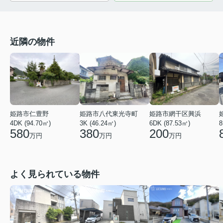
近隣の物件
姫路市仁豊野
姫路市八代東光寺町
姫路市網干区興浜
4DK (94.70㎡)
3K (46.24㎡)
6DK (87.53㎡)
8
580
380
200
万円
万円
万円
よく見られている物件