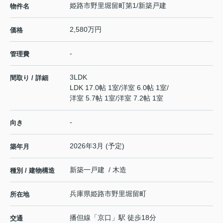
姫路市野里堀留町第1/新築戸建
物件名
2,580万円
価格
-
管理費
3LDK
間取り / 詳細
LDK 17.0帖 1室
/
洋室 6.0帖 1室
/
洋室 5.7帖 1室
/
洋室 7.2帖 1室
-
向き
2026年3月 (予定)
築年月
新築一戸建 / 木造
種別 / 建物構造
兵庫県
姫路市
野里堀留町
所在地
播但線
「
京口
」駅 徒歩18分
交通