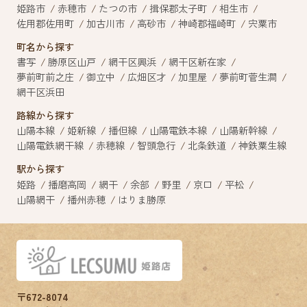
姫路市
赤穂市
たつの市
揖保郡太子町
相生市
佐用郡佐用町
加古川市
高砂市
神崎郡福崎町
宍粟市
町名から探す
書写
勝原区山戸
網干区興浜
網干区新在家
夢前町前之庄
御立中
広畑区才
加里屋
夢前町菅生澗
網干区浜田
路線から探す
山陽本線
姫新線
播但線
山陽電鉄本線
山陽新幹線
山陽電鉄網干線
赤穂線
智頭急行
北条鉄道
神鉄粟生線
駅から探す
姫路
播磨高岡
網干
余部
野里
京口
平松
山陽網干
播州赤穂
はりま勝原
〒672-8074