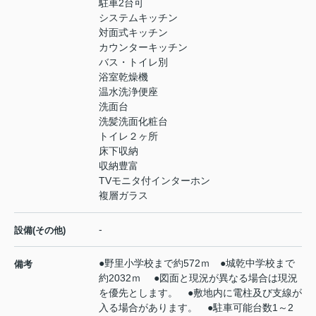
駐車2台可
システムキッチン
対面式キッチン
カウンターキッチン
バス・トイレ別
浴室乾燥機
温水洗浄便座
洗面台
洗髪洗面化粧台
トイレ２ヶ所
床下収納
収納豊富
TVモニタ付インターホン
複層ガラス
-
設備(その他)
●野里小学校まで約572ｍ ●城乾中学校まで
備考
約2032ｍ ●図面と現況が異なる場合は現況
を優先とします。 ●敷地内に電柱及び支線が
入る場合があります。 ●駐車可能台数1～2