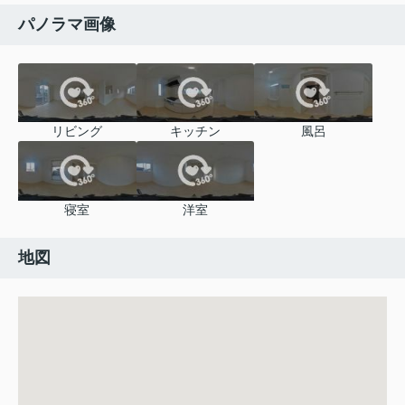
パノラマ画像
リビング
キッチン
風呂
寝室
洋室
地図