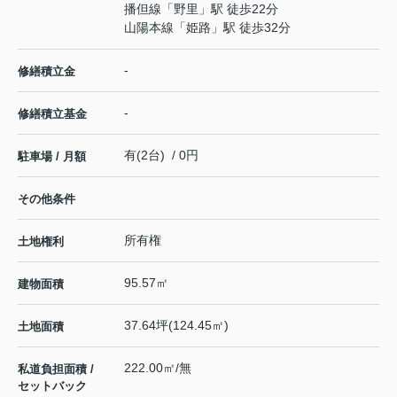
播但線
「
野里
」駅 徒歩22分
山陽本線
「
姫路
」駅 徒歩32分
-
修繕積立金
-
修繕積立基金
有(2台) / 0円
駐車場 / 月額
その他条件
所有権
土地権利
95.57㎡
建物面積
37.64坪(124.45㎡)
土地面積
222.00㎡/無
私道負担面積 /
セットバック