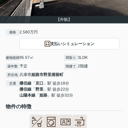
【外観】
2,580万円
価格
支払いシミュレーション
95.57㎡
3LDK
建物面積
間取り
予定
2階建
築年数
階建て
兵庫県
姫路市
野里堀留町
所在地
播但線
「
京口
」駅 徒歩18分
交通
播但線
「
野里
」駅 徒歩22分
山陽本線
「
姫路
」駅 徒歩32分
物件の特徴