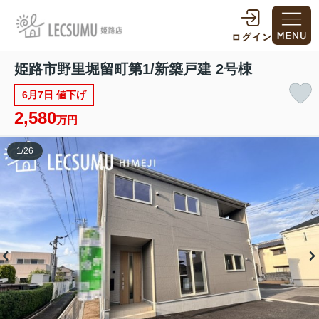
姫路市野里堀留町第1/新築戸建 2号棟
6月7日 値下げ
2,580
万円
1
/
26