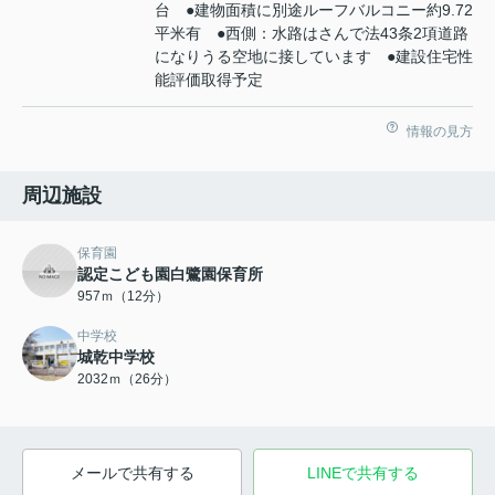
台 ●建物面積に別途ルーフバルコニー約9.72
平米有 ●西側：水路はさんで法43条2項道路
になりうる空地に接しています ●建設住宅性
能評価取得予定
情報の見方
周辺施設
保育園
認定こども園白鷺園保育所
957ｍ（12分）
中学校
城乾中学校
2032ｍ（26分）
メールで共有する
LINEで共有する