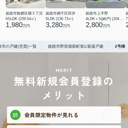
姫路市飾磨区構５丁目
姫路市網干区田井
姫路市上手野
6SLDK (239.54㎡)
5LDK (130.73㎡)
4LDK＋S(納戸) (104.49㎡)
7
1,980
3,280
2,800
万円
万円
万円
路市の戸建(売買)一覧
姫路市野里堀留町第1/新築戸建
2号棟
MERIT
無料新規会員登録の
メリット
会員限定物件が見れる