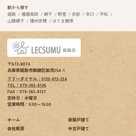
駅から探す
姫路
播磨高岡
網干
野里
余部
京口
平松
山陽網干
播州赤穂
はりま勝原
〒672-8074
兵庫県姫路市飾磨区加茂354-1
フリーダイヤル：0120-812-234
TEL：079-263-8126
FAX：
079-263-8127
定休日：水曜日
営業時間：9:00～19:00
ホーム
新築戸建て
会社概要
中古戸建て