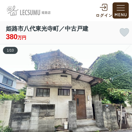
姫路市八代東光寺町／中古戸建
380
万円
1
/
10