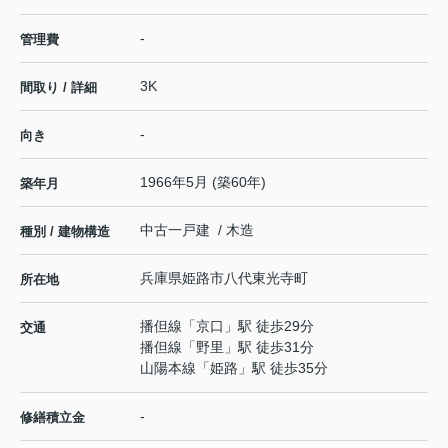
-
管理費
3K
間取り / 詳細
-
向き
1966年5月 (築60年)
築年月
中古一戸建 / 木造
種別 / 建物構造
兵庫県
姫路市
八代東光寺町
所在地
播但線
「
京口
」駅 徒歩29分
交通
播但線
「
野里
」駅 徒歩31分
山陽本線
「
姫路
」駅 徒歩35分
-
修繕積立金