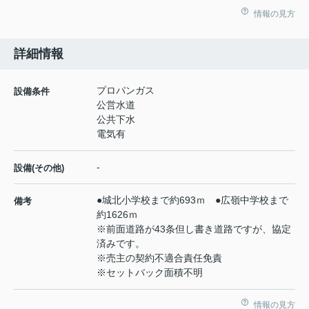
情報の見方
詳細情報
プロパンガス
設備条件
公営水道
公共下水
電気有
-
設備(その他)
●城北小学校まで約693ｍ ●広嶺中学校まで
備考
約1626ｍ
※前面道路が43条但し書き道路ですが、協定
済みです。
※売主の契約不適合責任免責
※セットバック面積不明
情報の見方