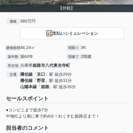
【外観】
380万円
価格
支払いシミュレーション
46.24㎡
3K
建物面積
間取り
築60年
2階建
築年数
階建て
兵庫県
姫路市
八代東光寺町
所在地
播但線
「
京口
」駅 徒歩29分
交通
播但線
「
野里
」駅 徒歩31分
山陽本線
「
姫路
」駅 徒歩35分
セールスポイント
●コンビニまで徒歩7分
中地ICより南に車で約4分！れくすむ姫路店まで！
担当者のコメント