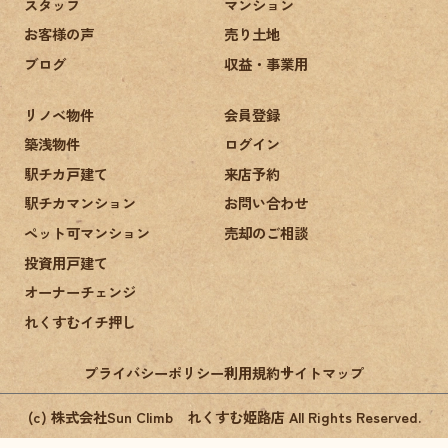
スタッフ
マンション
お客様の声
売り土地
ブログ
収益・事業用
リノベ物件
会員登録
築浅物件
ログイン
駅チカ戸建て
来店予約
駅チカマンション
お問い合わせ
ペット可マンション
売却のご相談
投資用戸建て
オーナーチェンジ
れくすむイチ押し
プライバシーポリシー
利用規約
サイトマップ
(c) 株式会社Sun Climb れくすむ姫路店 All Rights Reserved.