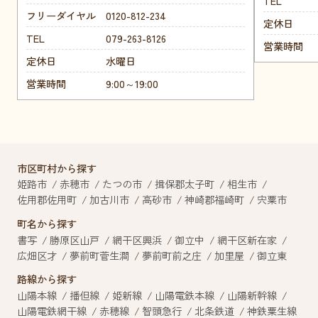
TEL
フリーダイヤル
0120-812-234
定休日
TEL
079-263-8126
営業時間
定休日
水曜日
営業時間
9:00～19:00
市区町村から探す
姫路市
赤穂市
たつの市
揖保郡太子町
相生市
佐用郡佐用町
加古川市
高砂市
神崎郡福崎町
宍粟市
町名から探す
書写
勝原区山戸
網干区興浜
御立中
網干区新在家
広畑区才
夢前町菅生澗
夢前町前之庄
加里屋
御立東
路線から探す
山陽本線
播但線
姫新線
山陽電鉄本線
山陽新幹線
山陽電鉄網干線
赤穂線
智頭急行
北条鉄道
神鉄粟生線