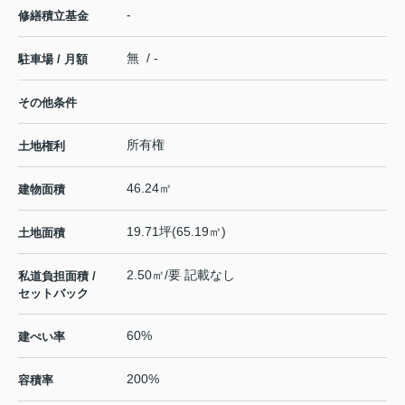
-
修繕積立基金
無 / -
駐車場 / 月額
その他条件
所有権
土地権利
46.24㎡
建物面積
19.71坪(65.19㎡)
土地面積
2.50㎡/要 記載なし
私道負担面積 /
セットバック
60%
建ぺい率
200%
容積率