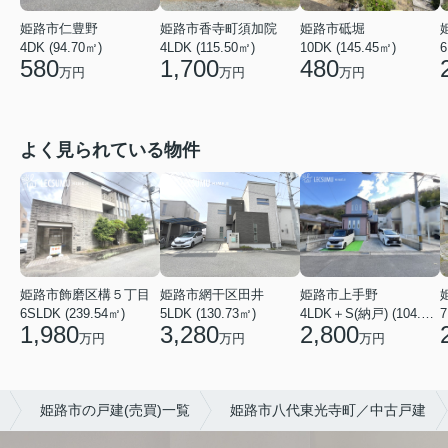
姫路市仁豊野
姫路市香寺町須加院
姫路市砥堀
4DK (94.70㎡)
4LDK (115.50㎡)
10DK (145.45㎡)
6
580
1,700
480
万円
万円
万円
よく見られている物件
姫路市飾磨区構５丁目
姫路市網干区田井
姫路市上手野
6SLDK (239.54㎡)
5LDK (130.73㎡)
4LDK＋S(納戸) (104.49㎡)
7
1,980
3,280
2,800
万円
万円
万円
姫路市の戸建(売買)一覧
姫路市八代東光寺町／中古戸建