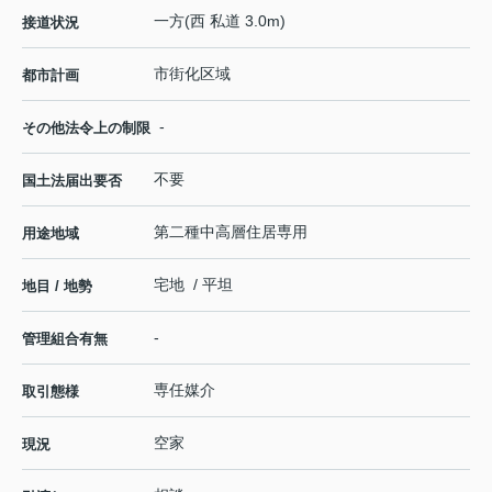
一方(西 私道 3.0m)
接道状況
市街化区域
都市計画
-
その他法令上の制限
不要
国土法届出要否
第二種中高層住居専用
用途地域
宅地 / 平坦
地目 / 地勢
-
管理組合有無
専任媒介
取引態様
空家
現況