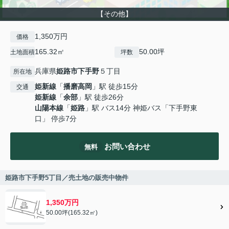
【その他】
1,350万円
価格
165.32㎡
50.00坪
土地面積
坪数
兵庫県
姫路市
下手野
５丁目
所在地
姫新線
「
播磨高岡
」駅 徒歩15分
交通
姫新線
「
余部
」駅 徒歩26分
山陽本線
「
姫路
」駅 バス14分 神姫バス「下手野東
口」 停歩7分
お問い合わせ
無料
姫路市下手野5丁目／売土地の販売中物件
1,350万円
50.00坪(165.32㎡)