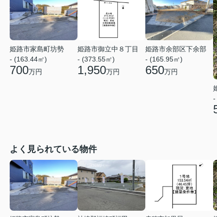
姫路市家島町坊勢
姫路市御立中８丁目
姫路市余部区下余部
- (163.44㎡)
- (373.55㎡)
- (165.95㎡)
700
1,950
650
万円
万円
万円
-
よく見られている物件