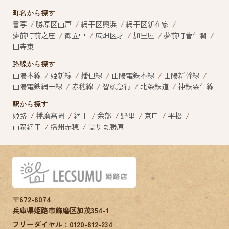
町名から探す
書写
勝原区山戸
網干区興浜
網干区新在家
夢前町前之庄
御立中
広畑区才
加里屋
夢前町菅生澗
田寺東
路線から探す
山陽本線
姫新線
播但線
山陽電鉄本線
山陽新幹線
山陽電鉄網干線
赤穂線
智頭急行
北条鉄道
神鉄粟生線
駅から探す
姫路
播磨高岡
網干
余部
野里
京口
平松
山陽網干
播州赤穂
はりま勝原
〒672-8074
兵庫県姫路市飾磨区加茂354-1
フリーダイヤル：0120-812-234