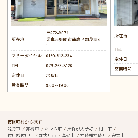
〒672-8074
所在地
所在地
兵庫県姫路市飾磨区加茂354-
1
TEL
フリーダイヤル
0120-812-234
定休日
TEL
079-263-8126
営業時間
定休日
水曜日
営業時間
9:00～19:00
市区町村から探す
姫路市
赤穂市
たつの市
揖保郡太子町
相生市
佐用郡佐用町
加古川市
高砂市
神崎郡福崎町
宍粟市