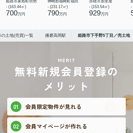
姫路市家島町坊勢
神崎郡福崎町福田
赤穂市加里屋
- (163.44㎡)
- (231.17㎡)
- (153.54㎡)
-
700
790
929
万円
万円
万円
の土地(売買)一覧
播磨高岡駅
姫路市下手野5丁目／売土地
MERIT
無料新規会員登録の
メリット
会員限定物件が見れる
会員マイページが作れる