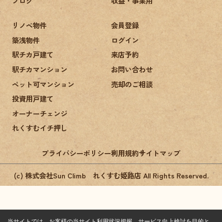
ブログ
収益・事業用
リノベ物件
会員登録
築浅物件
ログイン
駅チカ戸建て
来店予約
駅チカマンション
お問い合わせ
ペット可マンション
売却のご相談
投資用戸建て
オーナーチェンジ
れくすむイチ押し
プライバシーポリシー
利用規約
サイトマップ
(c) 株式会社Sun Climb れくすむ姫路店 All Rights Reserved.
当サイトでは、お客様の当サイト利用状況把握、サービス向上検討を目的と