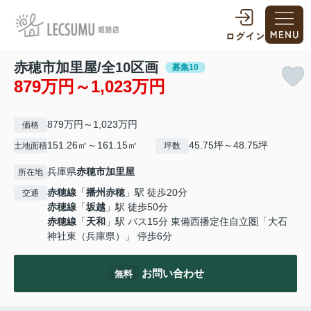
赤穂市加里屋/全10区画
募集10
879万円～1,023万円
879万円～1,023万円
価格
151.26㎡～161.15㎡
45.75坪～48.75坪
土地面積
坪数
兵庫県
赤穂市
加里屋
所在地
赤穂線
「
播州赤穂
」駅 徒歩20分
交通
赤穂線
「
坂越
」駅 徒歩50分
赤穂線
「
天和
」駅 バス15分 東備西播定住自立圏「大石
神社東（兵庫県）」 停歩6分
お問い合わせ
無料