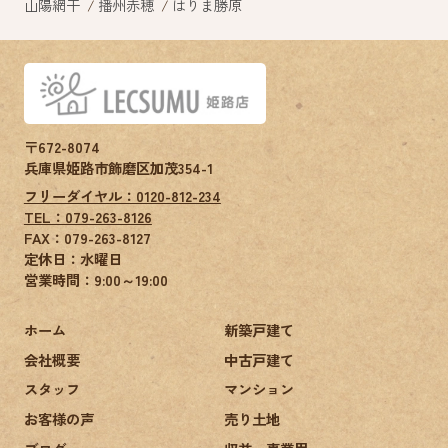
山陽網干
播州赤穂
はりま勝原
〒672-8074
兵庫県姫路市飾磨区加茂354-1
フリーダイヤル：0120-812-234
TEL：079-263-8126
FAX：
079-263-8127
定休日：水曜日
営業時間：9:00～19:00
ホーム
新築戸建て
会社概要
中古戸建て
スタッフ
マンション
お客様の声
売り土地