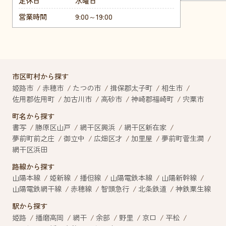
定休日
水曜日
営業時間
9:00～19:00
市区町村から探す
姫路市
赤穂市
たつの市
揖保郡太子町
相生市
佐用郡佐用町
加古川市
高砂市
神崎郡福崎町
宍粟市
町名から探す
書写
勝原区山戸
網干区興浜
網干区新在家
夢前町前之庄
御立中
広畑区才
加里屋
夢前町菅生澗
網干区浜田
路線から探す
山陽本線
姫新線
播但線
山陽電鉄本線
山陽新幹線
山陽電鉄網干線
赤穂線
智頭急行
北条鉄道
神鉄粟生線
駅から探す
姫路
播磨高岡
網干
余部
野里
京口
平松