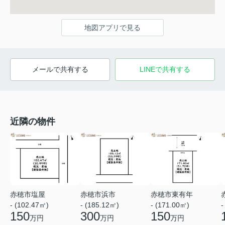
地図アプリで見る
メールで共有する
LINEで共有する
近隣の物件
赤穂市塩屋
赤穂市浜市
赤穂市東有年
- (102.47㎡)
- (185.12㎡)
- (171.00㎡)
-
150
300
150
万円
万円
万円