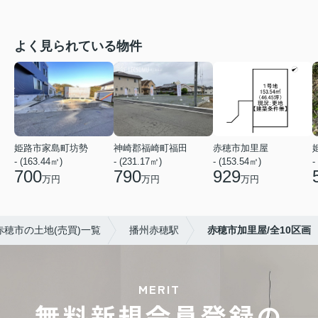
よく見られている物件
姫路市家島町坊勢
神崎郡福崎町福田
赤穂市加里屋
- (163.44㎡)
- (231.17㎡)
- (153.54㎡)
-
700
790
929
万円
万円
万円
赤穂市の土地(売買)一覧
播州赤穂駅
赤穂市加里屋/全10区画
MERIT
無料新規会員登録の