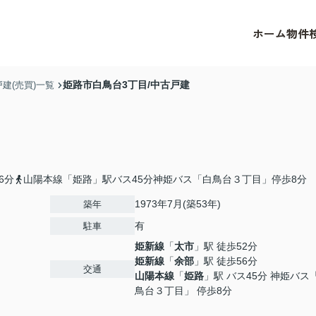
ホーム
物件
姫路市白鳥台3丁目/中古戸建
建(売買)一覧
6分
山陽本線「姫路」駅バス45分神姫バス「白鳥台３丁目」停歩8分
1973年7月(築53年)
築年
有
駐車
姫新線
「
太市
」駅 徒歩52分
姫新線
「
余部
」駅 徒歩56分
交通
山陽本線
「
姫路
」駅 バス45分 神姫バス
鳥台３丁目」 停歩8分