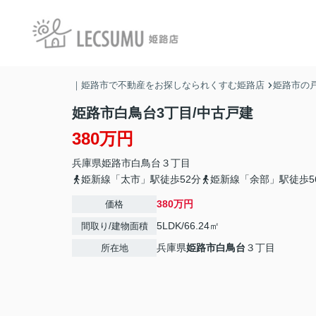
｜姫路市で不動産をお探しなられくすむ姫路店
姫路市の戸
姫路市白鳥台3丁目/中古戸建
380万円
兵庫県
姫路市
白鳥台
３丁目
姫新線「太市」駅徒歩52分
姫新線「余部」駅徒歩5
380万円
価格
5LDK/66.24㎡
間取り/建物面積
兵庫県
姫路市
白鳥台
３丁目
所在地