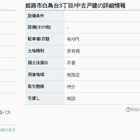
姫路市白鳥台3丁目/中古戸建の詳細情報
設備条件
設備(その他)
-
駐車場/月額
有/0円
土地権利
所有権
国土法届出
不要
用途地域
無指定
取引態様
仲介
引渡し
相談
情報
神姫バス
情報の見方