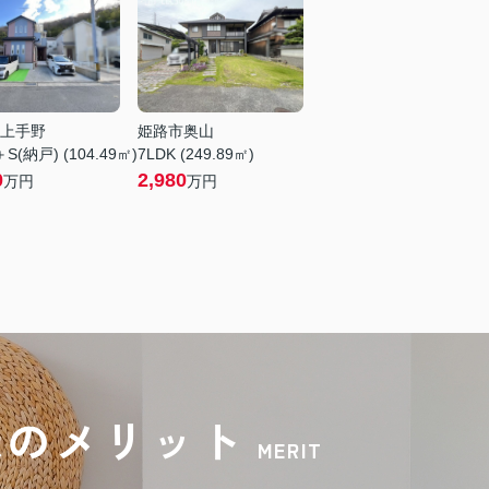
上手野
姫路市奥山
S(納戸) (104.49㎡)
7LDK (249.89㎡)
0
2,980
万円
万円
録のメリット
MERIT