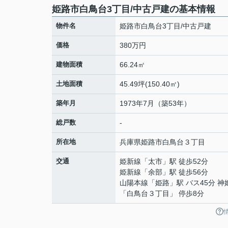
姫路市白鳥台3丁目/中古戸建の基本情報
物件名
姫路市白鳥台3丁目/中古戸建
価格
380万円
建物面積
66.24㎡
土地面積
45.49坪(150.40㎡)
築年月
1973年7月（築53年）
総戸数
-
所在地
兵庫県
姫路市
白鳥台
３丁目
交通
姫新線
「
太市
」駅 徒歩52分
姫新線
「
余部
」駅 徒歩56分
山陽本線
「
姫路
」駅 バス45分 
「白鳥台３丁目」 停歩8分