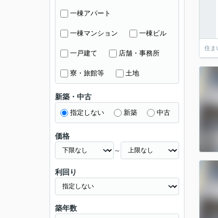
一棟アパート
一棟マンション
一棟ビル
住ま
一戸建て
店舗・事務所
寮・旅館等
土地
新築・中古
指定しない
新築
中古
価格
～
利回り
築年数