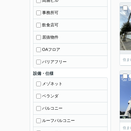
高層ビル
事務所可
飲食店可
居抜物件
OAフロア
住ま
バリアフリー
設備・仕様
メゾネット
ベランダ
バルコニー
ルーフバルコニー
住ま