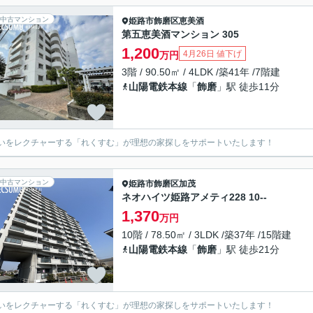
中古マンション
姫路市
飾磨区恵美酒
第五恵美酒マンション 305
1,200
4月26日 値下げ
万円
3階 / 90.50㎡ / 4LDK /築41年 /7階建
山陽電鉄本線
「
飾磨
」駅 徒歩11分
いをレクチャーする「れくすむ」が理想の家探しをサポートいたします！
中古マンション
姫路市
飾磨区加茂
ネオハイツ姫路アメティ228 10--
1,370
万円
10階 / 78.50㎡ / 3LDK /築37年 /15階建
山陽電鉄本線
「
飾磨
」駅 徒歩21分
いをレクチャーする「れくすむ」が理想の家探しをサポートいたします！