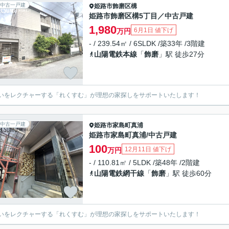
中古一戸建
姫路市
飾磨区構
姫路市飾磨区構5丁目／中古戸建
1,980
6月1日 値下げ
万円
- / 239.54㎡ / 6SLDK /築33年 /3階建
山陽電鉄本線
「
飾磨
」駅 徒歩27分
いをレクチャーする「れくすむ」が理想の家探しをサポートいたします！
中古一戸建
姫路市
家島町真浦
姫路市家島町真浦/中古戸建
100
12月11日 値下げ
万円
- / 110.81㎡ / 5LDK /築48年 /2階建
山陽電鉄網干線
「
飾磨
」駅 徒歩60分
いをレクチャーする「れくすむ」が理想の家探しをサポートいたします！