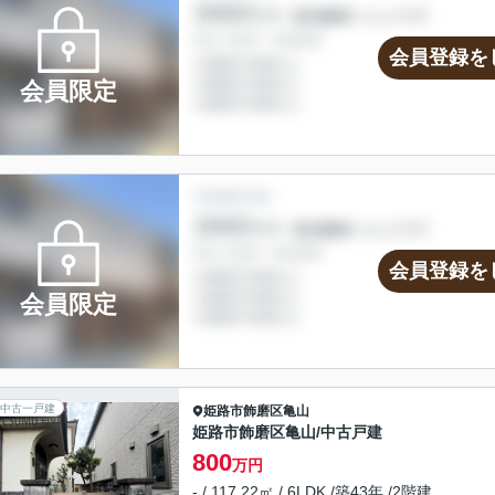
会員登録を
会員限定
会員登録を
会員限定
中古一戸建
姫路市
飾磨区亀山
姫路市飾磨区亀山/中古戸建
800
万円
- / 117.22㎡ / 6LDK /築43年 /2階建