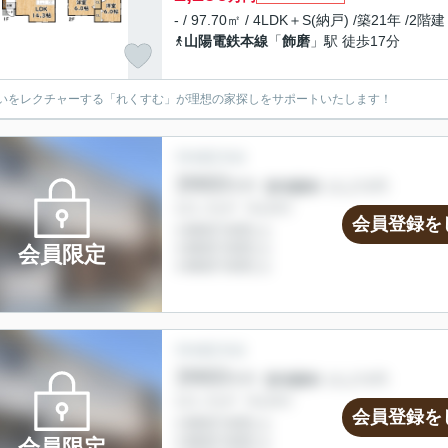
- / 97.70㎡ / 4LDK＋S(納戸) /築21年 /2階建
山陽電鉄本線
「
飾磨
」駅 徒歩17分
いをレクチャーする「れくすむ」が理想の家探しをサポートいたします！
会員登録を
会員限定
会員登録を
会員限定