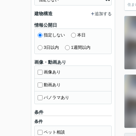
住ま
建物構造
追加する
情報公開日
指定しない
本日
3日以内
1週間以内
画像・動画あり
画像あり
動画あり
パノラマあり
条件
条件
ペット相談