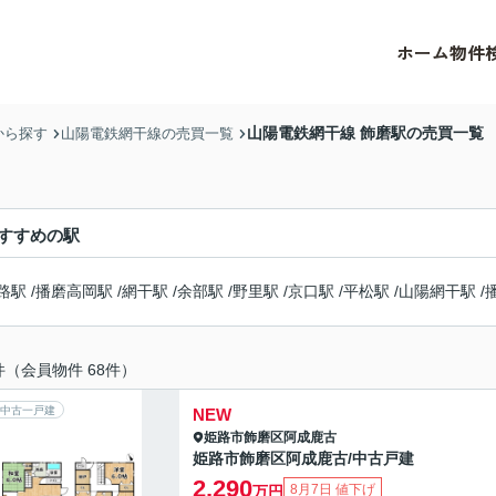
ホーム
物件
山陽電鉄網干線 飾磨駅の売買一覧
から探す
山陽電鉄網干線の売買一覧
すすめの駅
路駅
/
播磨高岡駅
/
網干駅
/
余部駅
/
野里駅
/
京口駅
/
平松駅
/
山陽網干駅
/
件（会員物件 68件）
中古一戸建
NEW
姫路市
飾磨区阿成鹿古
姫路市飾磨区阿成鹿古/中古戸建
2,290
8月7日 値下げ
万円