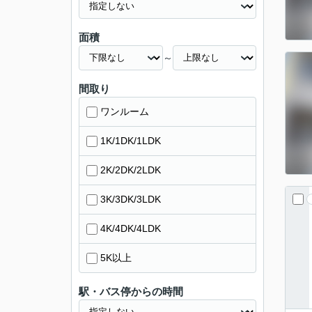
面積
～
間取り
ワンルーム
1K/1DK/1LDK
2K/2DK/2LDK
3K/3DK/3LDK
4K/4DK/4LDK
5K以上
駅・バス停からの時間