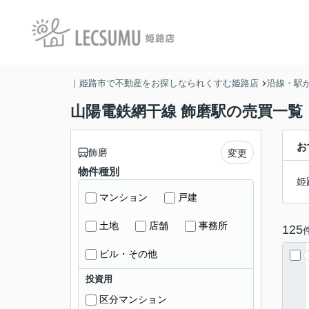
｜姫路市で不動産をお探しなられくすむ姫路店
沿線・駅
山陽電鉄網干線 飾磨駅の売買一覧
お
飾磨
変更
物件種別
姫
マンション
戸建
土地
店舗
事務所
125
ビル・その他
投資用
区分マンション