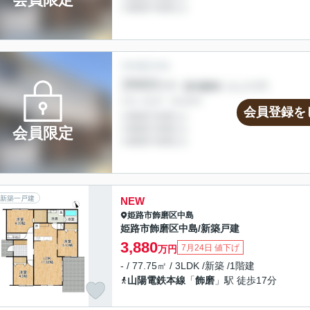
会員登録を
会員限定
新築一戸建
NEW
姫路市
飾磨区中島
姫路市飾磨区中島/新築戸建
3,880
7月24日 値下げ
万円
- / 77.75㎡ / 3LDK /新築 /1階建
山陽電鉄本線
「
飾磨
」駅 徒歩17分