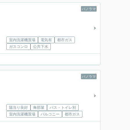
パノラマ
室内洗濯機置場
電気有
都市ガス
ガスコンロ
公共下水
パノラマ
陽当り良好
角部屋
バス・トイレ別
室内洗濯機置場
バルコニー
都市ガス