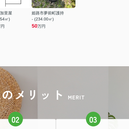
加里屋
姫路市夢前町護持
.54㎡)
- (234.00㎡)
50
万円
万円
録のメリット
MERIT