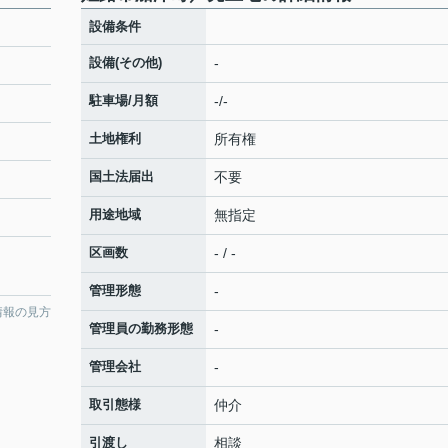
設備条件
設備(その他)
-
駐車場/月額
-/-
土地権利
所有権
国土法届出
不要
用途地域
無指定
区画数
- / -
管理形態
-
情報の見方
管理員の勤務形態
-
管理会社
-
取引態様
仲介
引渡し
相談