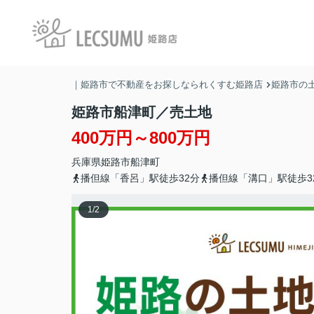
｜姫路市で不動産をお探しなられくすむ姫路店
姫路市の土
姫路市船津町／売土地
400万円～800万円
兵庫県
姫路市
船津町
播但線「香呂」駅徒歩32分
播但線「溝口」駅徒歩3
1
/
2