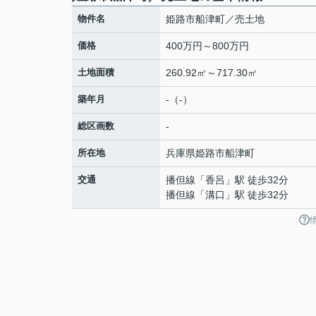
物件名
姫路市船津町／売土地
価格
400万円～800万円
土地面積
260.92㎡～717.30㎡
築年月
-（-）
総区画数
-
所在地
兵庫県
姫路市
船津町
交通
播但線
「
香呂
」駅 徒歩32分
播但線
「
溝口
」駅 徒歩32分