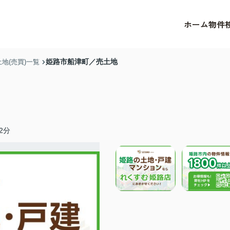
ホーム
物件
姫路市船津町／売土地
地(売買)一覧
2分