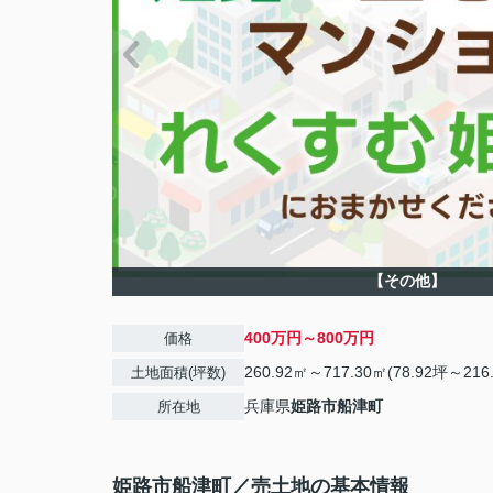
【その他】
400万円～800万円
価格
260.92㎡～717.30㎡(78.92坪～216
土地面積(坪数)
兵庫県
姫路市
船津町
所在地
姫路市船津町／売土地の基本情報