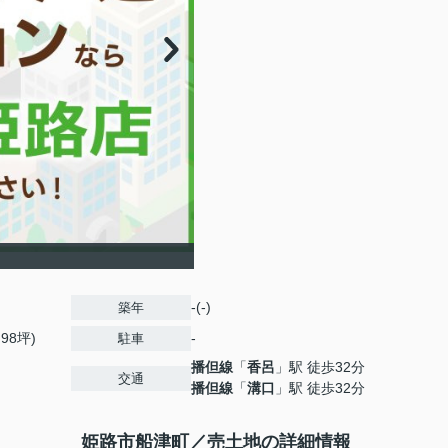
-(-)
築年
.98坪)
-
駐車
播但線
「
香呂
」駅 徒歩32分
交通
播但線
「
溝口
」駅 徒歩32分
姫路市船津町／売土地の詳細情報