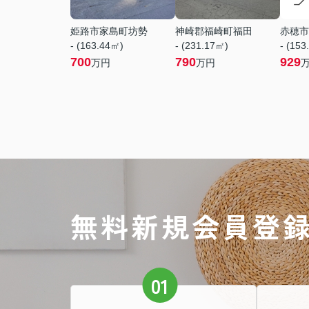
姫路市家島町坊勢
神崎郡福崎町福田
赤穂市
- (163.44㎡)
- (231.17㎡)
- (153
700
790
929
万円
万円
無料新規会員登