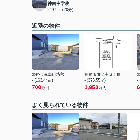
神南中学校
2197ｍ（28分）
近隣の物件
姫路市家島町坊勢
姫路市御立中８丁目
- (163.44㎡)
- (373.55㎡)
-
700
1,950
6
万円
万円
よく見られている物件