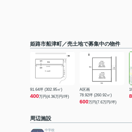
姫路市船津町／売土地で募集中の物件
91.64坪 (302.95㎡)
A区画
1
78.92坪 (260.92㎡)
400
8
万円(4.36万円/坪)
600
万円(7.6万円/坪)
周辺施設
中学校