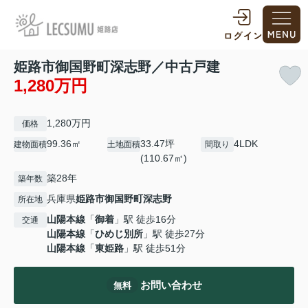
姫路市御国野町深志野／中古戸建
1,280万円
1,280万円
価格
99.36㎡
33.47坪
4LDK
建物面積
土地面積
間取り
(110.67㎡)
築28年
築年数
兵庫県
姫路市
御国野町深志野
所在地
山陽本線
「
御着
」駅 徒歩16分
交通
山陽本線
「
ひめじ別所
」駅 徒歩27分
山陽本線
「
東姫路
」駅 徒歩51分
お問い合わせ
無料