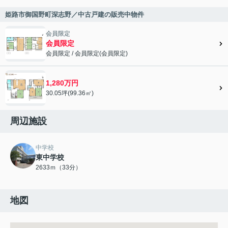
姫路市御国野町深志野／中古戸建の販売中物件
会員限定
会員限定
会員限定
/
会員限定
(
会員限定
)
会員限定">
1,280万円
30.05坪(99.36㎡)
周辺施設
中学校
東中学校
2633ｍ（33分）
地図