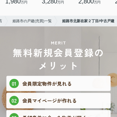
1,980
3,280
2,800
万円
万円
万円
店
姫路市の戸建(売買)一覧
姫路市北新在家２丁目/中古戸建
MERIT
無料新規会員登録の
メリット
会員限定物件が見れる
会員マイページが作れる