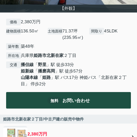
【外観】
2,380万円
価格
136.50㎡
71.37坪
4SLDK
建物面積
土地面積
間取り
(235.95㎡)
築48年
築年数
兵庫県
姫路市
北新在家
２丁目
所在地
播但線
「
野里
」駅 徒歩33分
交通
姫新線
「
播磨高岡
」駅 徒歩57分
山陽本線
「
姫路
」駅 バス17分 神姫バス「北新在家２丁
目」 停歩2分
お問い合わせ
無料
姫路市北新在家２丁目/中古戸建の販売中物件
2,380万円