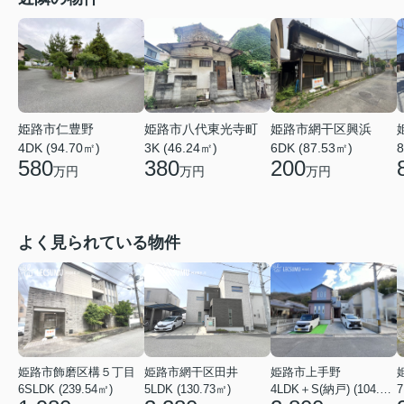
姫路市仁豊野
姫路市八代東光寺町
姫路市網干区興浜
4DK (94.70㎡)
3K (46.24㎡)
6DK (87.53㎡)
8
580
380
200
万円
万円
万円
よく見られている物件
姫路市飾磨区構５丁目
姫路市網干区田井
姫路市上手野
6SLDK (239.54㎡)
5LDK (130.73㎡)
4LDK＋S(納戸) (104.49㎡)
7