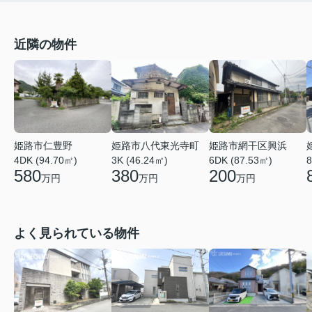
近隣の物件
姫路市仁豊野
姫路市八代東光寺町
姫路市網干区興浜
4DK (94.70㎡)
3K (46.24㎡)
6DK (87.53㎡)
8
580
380
200
万円
万円
万円
よく見られている物件