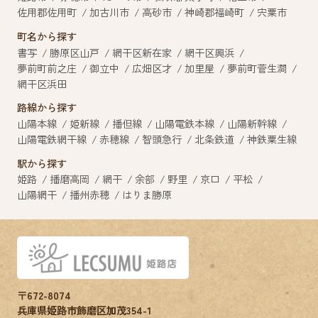
佐用郡佐用町
加古川市
高砂市
神崎郡福崎町
宍粟市
町名から探す
書写
勝原区山戸
網干区新在家
網干区興浜
夢前町前之庄
御立中
広畑区才
加里屋
夢前町菅生澗
網干区浜田
路線から探す
山陽本線
姫新線
播但線
山陽電鉄本線
山陽新幹線
山陽電鉄網干線
赤穂線
智頭急行
北条鉄道
神鉄粟生線
駅から探す
姫路
播磨高岡
網干
余部
野里
京口
平松
山陽網干
播州赤穂
はりま勝原
〒672-8074
兵庫県姫路市飾磨区加茂354-1