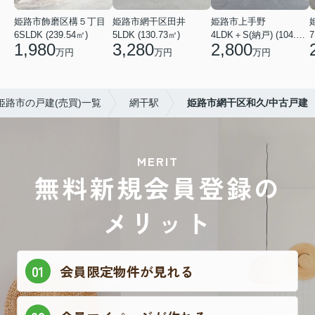
姫路市飾磨区構５丁目
姫路市網干区田井
姫路市上手野
6SLDK (239.54㎡)
5LDK (130.73㎡)
4LDK＋S(納戸) (104.49㎡)
7
1,980
3,280
2,800
万円
万円
万円
姫路市の戸建(売買)一覧
網干駅
姫路市網干区和久/中古戸建
MERIT
無料新規会員登録の
メリット
会員限定物件が見れる