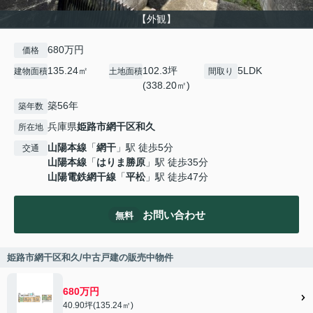
【外観】
680万円
価格
135.24㎡
102.3坪
5LDK
建物面積
土地面積
間取り
(338.20㎡)
築56年
築年数
兵庫県
姫路市
網干区和久
所在地
山陽本線
「
網干
」駅 徒歩5分
交通
山陽本線
「
はりま勝原
」駅 徒歩35分
山陽電鉄網干線
「
平松
」駅 徒歩47分
お問い合わせ
無料
姫路市網干区和久/中古戸建の販売中物件
680万円
40.90坪(135.24㎡)