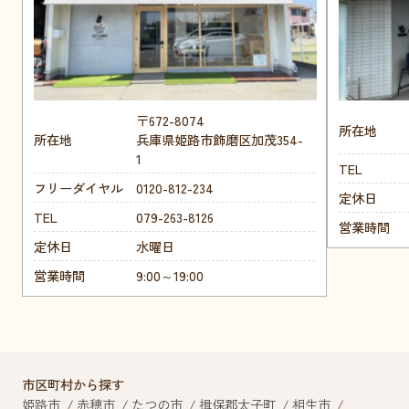
〒672-8074
所在地
所在地
兵庫県姫路市飾磨区加茂354-
1
TEL
フリーダイヤル
0120-812-234
定休日
TEL
079-263-8126
営業時間
定休日
水曜日
営業時間
9:00～19:00
市区町村から探す
姫路市
赤穂市
たつの市
揖保郡太子町
相生市