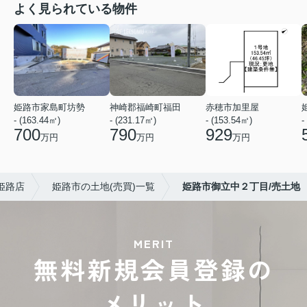
よく見られている物件
姫路市家島町坊勢
神崎郡福崎町福田
赤穂市加里屋
- (163.44㎡)
- (231.17㎡)
- (153.54㎡)
-
700
790
929
万円
万円
万円
姫路店
姫路市の土地(売買)一覧
姫路市御立中２丁目/売土地
MERIT
無料新規会員登録の
メリット