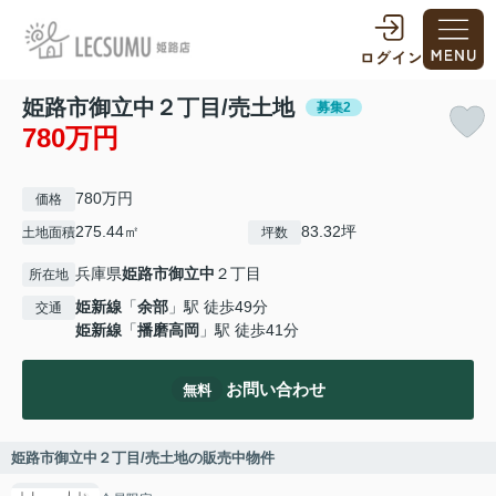
姫路市御立中２丁目/売土地
募集2
780万円
780万円
価格
275.44㎡
83.32坪
土地面積
坪数
兵庫県
姫路市
御立中
２丁目
所在地
姫新線
「
余部
」駅 徒歩49分
交通
姫新線
「
播磨高岡
」駅 徒歩41分
お問い合わせ
無料
姫路市御立中２丁目/売土地の販売中物件