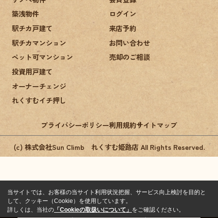
築浅物件
ログイン
駅チカ戸建て
来店予約
駅チカマンション
お問い合わせ
ペット可マンション
売却のご相談
投資用戸建て
オーナーチェンジ
れくすむイチ押し
プライバシーポリシー
利用規約
サイトマップ
(c) 株式会社Sun Climb れくすむ姫路店 All Rights Reserved.
当サイトでは、お客様の当サイト利用状況把握、サービス向上検討を目的と
して、クッキー（Cookie）を使用しています。
詳しくは、当社の
「Cookieの取扱いについて」
をご確認ください。