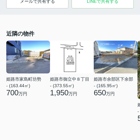
メールで共有する
LINEで共有する
近隣の物件
姫路市家島町坊勢
姫路市御立中８丁目
姫路市余部区下余部
- (163.44㎡)
- (373.55㎡)
- (165.95㎡)
700
1,950
650
万円
万円
万円
-