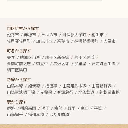
市区町村から探す
姫路市
赤穂市
たつの市
揖保郡太子町
相生市
佐用郡佐用町
加古川市
高砂市
神崎郡福崎町
宍粟市
町名から探す
書写
勝原区山戸
網干区新在家
網干区興浜
夢前町前之庄
御立中
広畑区才
加里屋
夢前町菅生澗
網干区浜田
路線から探す
山陽本線
姫新線
播但線
山陽電鉄本線
山陽新幹線
山陽電鉄網干線
赤穂線
智頭急行
北条鉄道
神鉄粟生線
駅から探す
姫路
播磨高岡
網干
余部
野里
京口
平松
山陽網干
播州赤穂
はりま勝原