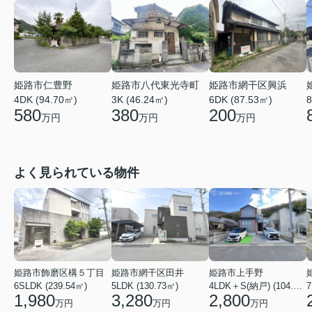
姫路市仁豊野
姫路市八代東光寺町
姫路市網干区興浜
4DK (94.70㎡)
3K (46.24㎡)
6DK (87.53㎡)
8
580
380
200
万円
万円
万円
よく見られている物件
姫路市飾磨区構５丁目
姫路市網干区田井
姫路市上手野
6SLDK (239.54㎡)
5LDK (130.73㎡)
4LDK＋S(納戸) (104.49㎡)
7
1,980
3,280
2,800
万円
万円
万円