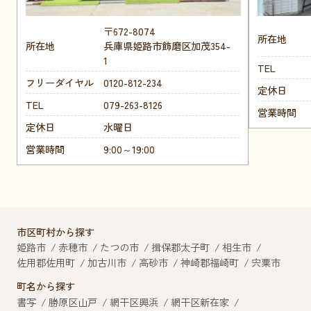
〒672-8074
所在地
所在地
兵庫県姫路市飾磨区加茂354-
1
TEL
フリーダイヤル
0120-812-234
定休日
TEL
079-263-8126
営業時間
定休日
水曜日
営業時間
9:00～19:00
市区町村から探す
姫路市
赤穂市
たつの市
揖保郡太子町
相生市
佐用郡佐用町
加古川市
高砂市
神崎郡福崎町
宍粟市
町名から探す
書写
勝原区山戸
網干区興浜
網干区新在家