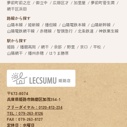
夢前町前之庄
御立中
広畑区才
加里屋
夢前町菅生澗
網干区浜田
路線から探す
山陽本線
姫新線
播但線
山陽電鉄本線
山陽新幹線
山陽電鉄網干線
赤穂線
智頭急行
北条鉄道
神鉄粟生線
駅から探す
姫路
播磨高岡
網干
余部
野里
京口
平松
山陽網干
播州赤穂
はりま勝原
〒672-8074
兵庫県姫路市飾磨区加茂354-1
フリーダイヤル：0120-812-234
TEL：079-263-8126
FAX：
079-263-8127
定休日：水曜日