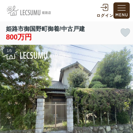
姫路市御国野町御着/中古戸建
800万円
1
/
5