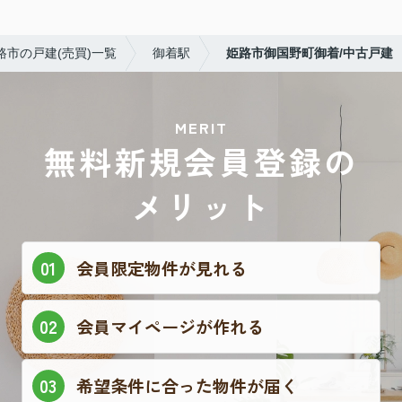
路市の戸建(売買)一覧
御着駅
姫路市御国野町御着/中古戸建
MERIT
無料新規会員登録の
メリット
会員限定物件が見れる
会員マイページが作れる
希望条件に合った物件が届く