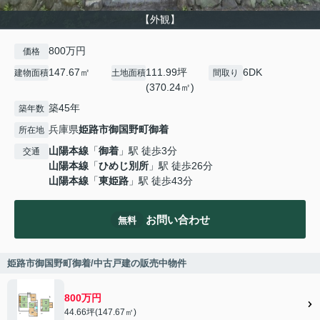
【外観】
800万円
価格
147.67㎡
111.99坪
6DK
建物面積
土地面積
間取り
(370.24㎡)
築45年
築年数
兵庫県
姫路市
御国野町御着
所在地
山陽本線
「
御着
」駅 徒歩3分
交通
山陽本線
「
ひめじ別所
」駅 徒歩26分
山陽本線
「
東姫路
」駅 徒歩43分
お問い合わせ
無料
姫路市御国野町御着/中古戸建の販売中物件
800万円
44.66坪(147.67㎡)