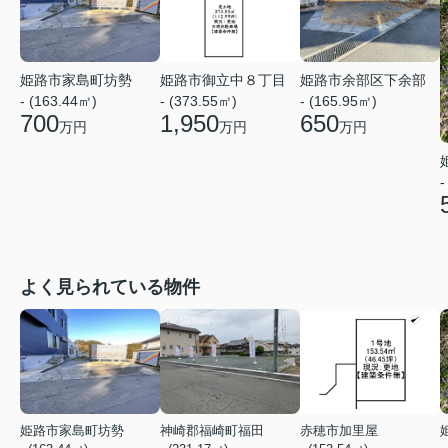
姫路市家島町坊勢
姫路市御立中８丁目
姫路市余部区下余部
- (163.44㎡)
- (373.55㎡)
- (165.95㎡)
700
1,950
650
万円
万円
万円
-
よく見られている物件
姫路市家島町坊勢
神崎郡福崎町福田
赤穂市加里屋