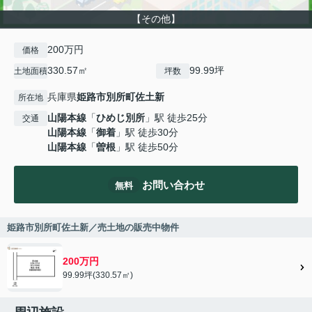
【その他】
200万円
価格
330.57㎡
99.99坪
土地面積
坪数
兵庫県
姫路市
別所町佐土新
所在地
山陽本線
「
ひめじ別所
」駅 徒歩25分
交通
山陽本線
「
御着
」駅 徒歩30分
山陽本線
「
曽根
」駅 徒歩50分
お問い合わせ
無料
姫路市別所町佐土新／売土地の販売中物件
200万円
99.99坪(330.57㎡)