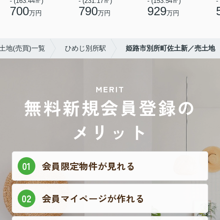
- (163.44㎡)
- (231.17㎡)
- (153.54㎡)
-
700
790
929
万円
万円
万円
土地(売買)一覧
ひめじ別所駅
姫路市別所町佐土新／売土地
MERIT
無料新規会員登録の
メリット
会員限定物件が見れる
会員マイページが作れる