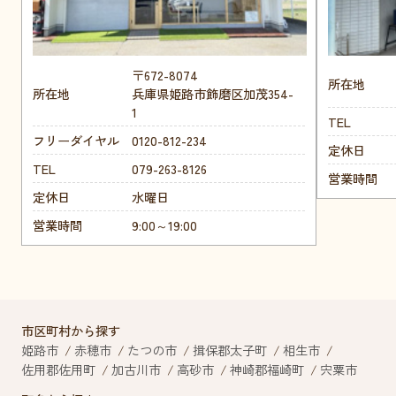
〒672-8074
所在地
所在地
兵庫県姫路市飾磨区加茂354-
1
TEL
フリーダイヤル
0120-812-234
定休日
TEL
079-263-8126
営業時間
定休日
水曜日
営業時間
9:00～19:00
市区町村から探す
姫路市
赤穂市
たつの市
揖保郡太子町
相生市
佐用郡佐用町
加古川市
高砂市
神崎郡福崎町
宍粟市