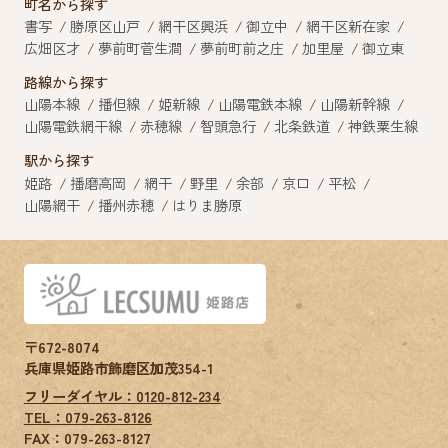
町名から探す
書写
勝原区山戸
網干区興浜
御立中
網干区新在家
広畑区才
夢前町菅生澗
夢前町前之庄
加里屋
御立東
路線から探す
山陽本線
播但線
姫新線
山陽電鉄本線
山陽新幹線
山陽電鉄網干線
赤穂線
智頭急行
北条鉄道
神鉄粟生線
駅から探す
姫路
播磨高岡
網干
野里
余部
京口
平松
山陽網干
播州赤穂
はりま勝原
〒672-8074
兵庫県姫路市飾磨区加茂354-1
フリーダイヤル：0120-812-234
TEL：079-263-8126
FAX：
079-263-8127