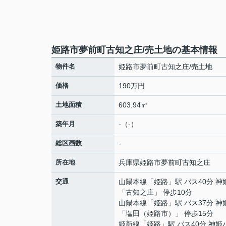
姫路市夢前町古知之庄/売土地の基本情報
物件名
姫路市夢前町古知之庄/売土地
価格
190万円
土地面積
603.94㎡
築年月
-（-）
総区画数
-
所在地
兵庫県
姫路市
夢前町古知之庄
交通
山陽本線
「
姫路
」駅 バス40分 
「古知之庄」 停歩10分
山陽本線
「
姫路
」駅 バス37分 
「塩田（姫路市）」 停歩15分
姫新線
「
姫路
」駅 バス40分 神姫