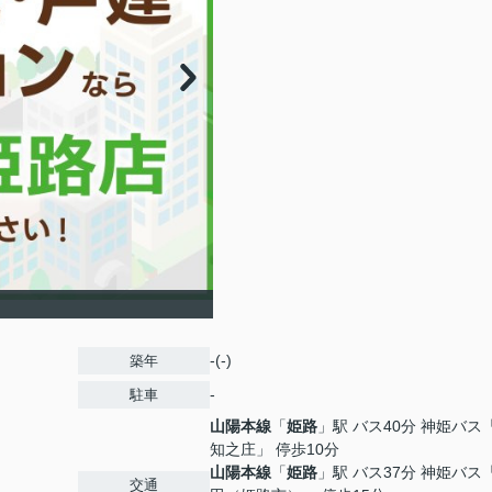
-(-)
築年
-
駐車
山陽本線
「
姫路
」駅 バス40分 神姫バス
知之庄」 停歩10分
山陽本線
「
姫路
」駅 バス37分 神姫バス
交通