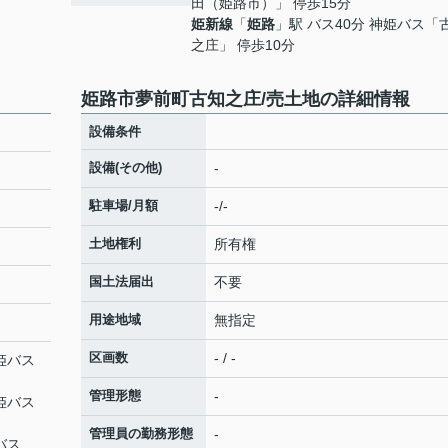
田（姫路市）」 停歩15分
姫新線
「
姫路
」駅 バス40分 神姫バス「
之庄」 停歩10分
姫路市夢前町古知之庄/売土地の詳細情報
設備条件
設備(その他)
-
駐車場/月額
-/-
土地権利
所有権
国土法届出
不要
用途地域
無指定
区画数
- / -
神姫バス
管理形態
-
神姫バス
管理員の勤務形態
-
バス