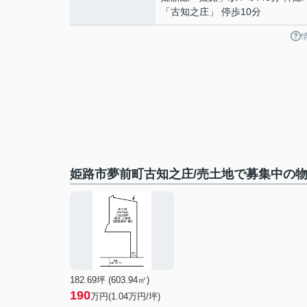
「古知之庄」 停歩10分
姫路市夢前町古知之庄/売土地で募集中の
182.69坪 (603.94㎡)
190
万円(1.04万円/坪)