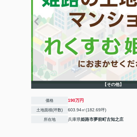
【その他】
190万円
価格
603.94㎡(182.69坪)
土地面積(坪数)
兵庫県
姫路市
夢前町古知之庄
所在地