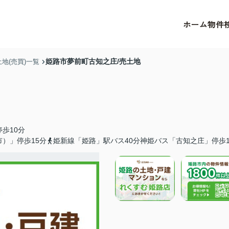
ホーム
物件
姫路市夢前町古知之庄/売土地
地(売買)一覧
歩10分
）」停歩15分
姫新線「姫路」駅バス40分神姫バス「古知之庄」停歩1