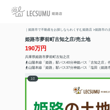
｜姫路市で不動産をお探しなられくすむ姫路店
姫路市の土
姫路市夢前町古知之庄/売土地
190万円
兵庫県
姫路市
夢前町古知之庄
山陽本線「姫路」駅バス40分神姫バス「古知之庄」停
山陽本線「姫路」駅バス37分神姫バス「塩田（姫路市
1
/
2