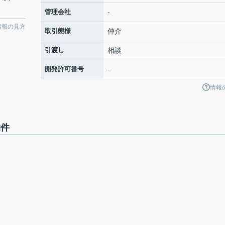
管理会社
-
情報の見方
取引態様
仲介
引渡し
相談
開発許可番号
-
情報
物件