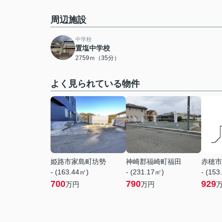
周辺施設
中学校
置塩中学校
2759ｍ（35分）
よく見られている物件
姫路市家島町坊勢
神崎郡福崎町福田
赤穂市
- (163.44㎡)
- (231.17㎡)
- (153
700
790
929
万円
万円