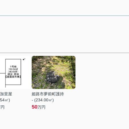
加里屋
姫路市夢前町護持
.54㎡)
- (234.00㎡)
50
万円
万円