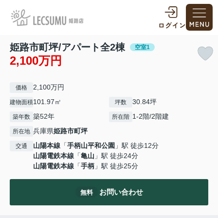
姫路市町坪/アパート全2棟
空室1
2,100万円
2,100万円
価格
101.97㎡
30.84坪
建物面積
坪数
築52年
1-2階/2階建
築年数
所在階
兵庫県
姫路市
町坪
所在地
山陽本線
「
手柄山平和公園
」駅 徒歩12分
交通
山陽電鉄本線
「
亀山
」駅 徒歩24分
山陽電鉄本線
「
手柄
」駅 徒歩25分
お問い合わせ
無料