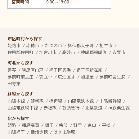
営業時間
9:00～19:00
市区町村から探す
姫路市
赤穂市
たつの市
揖保郡太子町
相生市
佐用郡佐用町
加古川市
高砂市
神崎郡福崎町
宍粟市
町名から探す
書写
勝原区山戸
網干区興浜
網干区新在家
夢前町前之庄
御立中
広畑区才
加里屋
夢前町菅生澗
田寺東
路線から探す
山陽本線
姫新線
播但線
山陽電鉄本線
山陽新幹線
山陽電鉄網干線
赤穂線
智頭急行
北条鉄道
神鉄粟生線
駅から探す
姫路
播磨高岡
網干
余部
野里
京口
平松
山陽網干
播州赤穂
はりま勝原