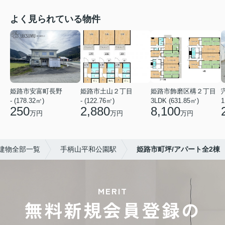
よく見られている物件
姫路市安富町長野
姫路市土山２丁目
姫路市飾磨区構２丁目
- (178.32㎡)
- (122.76㎡)
3LDK (631.85㎡)
1
250
2,880
8,100
万円
万円
万円
建物全部一覧
手柄山平和公園駅
姫路市町坪/アパート全2棟
MERIT
無料新規会員登録の