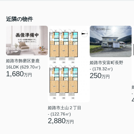
近隣の物件
姫路市飾磨区妻鹿
姫路市安富町長野
16LDK (629.70㎡)
- (178.32㎡)
1,680
250
万円
万円
-
姫路市土山２丁目
- (122.76㎡)
2,880
万円