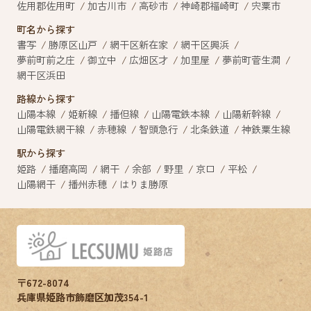
佐用郡佐用町
加古川市
高砂市
神崎郡福崎町
宍粟市
町名から探す
書写
勝原区山戸
網干区新在家
網干区興浜
夢前町前之庄
御立中
広畑区才
加里屋
夢前町菅生澗
網干区浜田
路線から探す
山陽本線
姫新線
播但線
山陽電鉄本線
山陽新幹線
山陽電鉄網干線
赤穂線
智頭急行
北条鉄道
神鉄粟生線
駅から探す
姫路
播磨高岡
網干
余部
野里
京口
平松
山陽網干
播州赤穂
はりま勝原
〒672-8074
兵庫県姫路市飾磨区加茂354-1