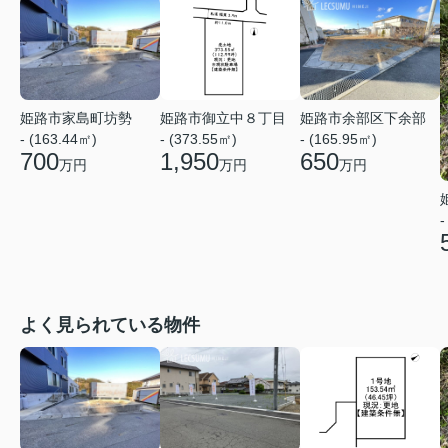
姫路市家島町坊勢
姫路市御立中８丁目
姫路市余部区下余部
- (163.44㎡)
- (373.55㎡)
- (165.95㎡)
700
1,950
650
万円
万円
万円
-
よく見られている物件