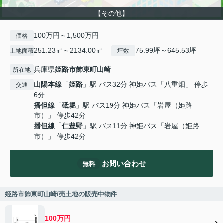
【その他】
100万円～1,500万円
価格
251.23㎡～2134.00㎡
75.99坪～645.53坪
土地面積
坪数
兵庫県
姫路市
飾東町山崎
所在地
山陽本線
「
姫路
」駅 バス32分 神姫バス「八重畑」 停歩
交通
6分
播但線
「
砥堀
」駅 バス19分 神姫バス「岩屋（姫路
市）」 停歩42分
播但線
「
仁豊野
」駅 バス11分 神姫バス「岩屋（姫路
市）」 停歩42分
お問い合わせ
無料
姫路市飾東町山崎/売土地の販売中物件
100万円