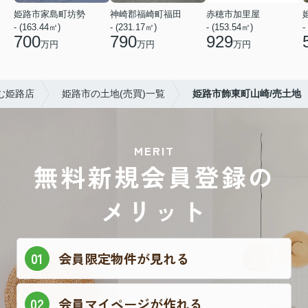
姫路市家島町坊勢
神崎郡福崎町福田
赤穂市加里屋
- (163.44㎡)
- (231.17㎡)
- (153.54㎡)
-
700
790
929
万円
万円
万円
む姫路店
姫路市の土地(売買)一覧
姫路市飾東町山崎/売土地
MERIT
無料新規会員登録の
メリット
会員限定物件が見れる
会員マイページが作れる