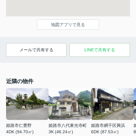
地図アプリで見る
メールで共有する
LINEで共有する
近隣の物件
姫路市仁豊野
姫路市八代東光寺町
姫路市網干区興浜
4DK (94.70㎡)
3K (46.24㎡)
6DK (87.53㎡)
8