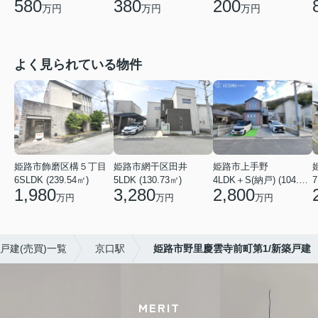
580
380
200
万円
万円
万円
よく見られている物件
姫路市飾磨区構５丁目
姫路市網干区田井
姫路市上手野
6SLDK (239.54㎡)
5LDK (130.73㎡)
4LDK＋S(納戸) (104.49㎡)
7
1,980
3,280
2,800
万円
万円
万円
戸建(売買)一覧
京口駅
姫路市野里慶雲寺前町第1/新築戸建
MERIT