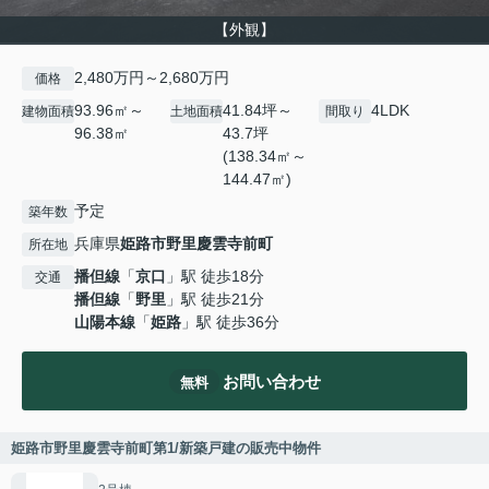
【外観】
2,480万円～2,680万円
価格
93.96㎡～
41.84坪～
4LDK
建物面積
土地面積
間取り
96.38㎡
43.7坪
(138.34㎡～
144.47㎡)
予定
築年数
兵庫県
姫路市
野里慶雲寺前町
所在地
播但線
「
京口
」駅 徒歩18分
交通
播但線
「
野里
」駅 徒歩21分
山陽本線
「
姫路
」駅 徒歩36分
お問い合わせ
無料
姫路市野里慶雲寺前町第1/新築戸建の販売中物件