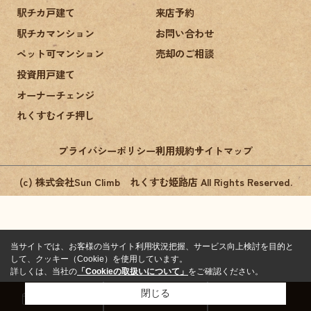
駅チカ戸建て
来店予約
駅チカマンション
お問い合わせ
ペット可マンション
売却のご相談
投資用戸建て
オーナーチェンジ
れくすむイチ押し
プライバシーポリシー
利用規約
サイトマップ
(c) 株式会社Sun Climb れくすむ姫路店 All Rights Reserved.
当サイトでは、お客様の当サイト利用状況把握、サービス向上検討を目的と
して、クッキー（Cookie）を使用しています。
詳しくは、当社の
「Cookieの取扱いについて」
をご確認ください。
閉じる
来店予約
お問い合わせ
電話