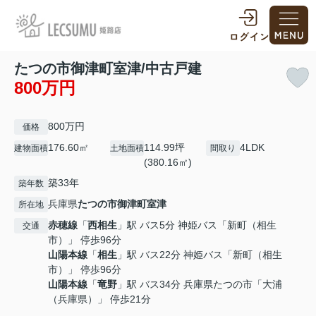
たつの市御津町室津/中古戸建
800万円
800万円
価格
176.60㎡
114.99坪
4LDK
建物面積
土地面積
間取り
(380.16㎡)
築33年
築年数
兵庫県
たつの市
御津町室津
所在地
赤穂線
「
西相生
」駅 バス5分 神姫バス「新町（相生
交通
市）」 停歩96分
山陽本線
「
相生
」駅 バス22分 神姫バス「新町（相生
市）」 停歩96分
山陽本線
「
竜野
」駅 バス34分 兵庫県たつの市「大浦
（兵庫県）」 停歩21分