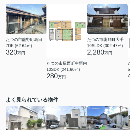
たつの市龍野町島田
たつの市龍野町大手
7DK (62.64㎡)
10SLDK (302.47㎡)
320
2,280
万円
万円
たつの市揖西町中垣内
10SDK (241.60㎡)
5
280
万円
よく見られている物件