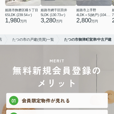
姫路市飾磨区構５丁目
姫路市網干区田井
姫路市上手野
6SLDK (239.54㎡)
5LDK (130.73㎡)
4LDK＋S(納戸) (104.49㎡)
7
1,980
3,280
2,800
万円
万円
万円
店
たつの市の戸建(売買)一覧
たつの市御津町室津/中古戸建
MERIT
無料新規会員登録の
メリット
会員限定物件が見れる