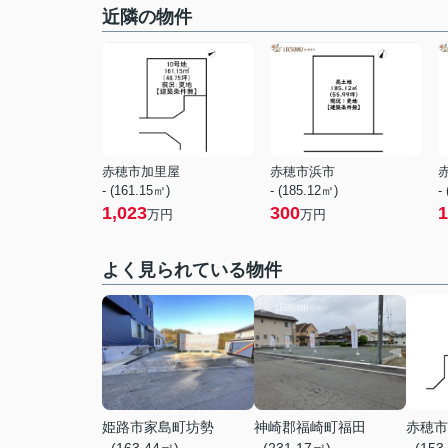
近隣の物件
赤穂市加里屋
赤穂市浜市
- (161.15㎡)
- (185.12㎡)
-
1,023
300
1
万円
万円
よく見られている物件
姫路市家島町坊勢
神崎郡福崎町福田
赤穂市