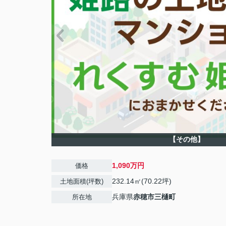
【その他】
1,090万円
価格
232.14㎡(70.22坪)
土地面積(坪数)
兵庫県
赤穂市
三樋町
所在地