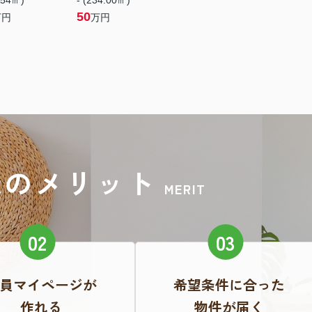
.54㎡)
- (234.00㎡)
50
万円
万円
録のメリット
MERIT
員マイページが
希望条件に合った
作れる
物件が届く