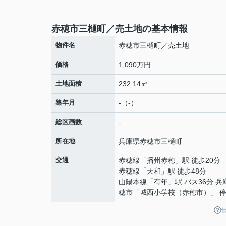
赤穂市三樋町／売土地の基本情報
物件名
赤穂市三樋町／売土地
価格
1,090万円
土地面積
232.14㎡
築年月
-（-）
総区画数
-
所在地
兵庫県
赤穂市
三樋町
交通
赤穂線
「
播州赤穂
」駅 徒歩20分
赤穂線
「
天和
」駅 徒歩48分
山陽本線
「
有年
」駅 バス36分 
穂市「城西小学校（赤穂市）」 停