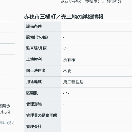
「城西小学校（赤穂市）」 停歩6分
赤穂市三樋町／売土地の詳細情報
設備条件
設備(その他)
-
駐車場/月額
-/-
土地権利
所有権
国土法届出
不要
用途地域
第二種住居
区画数
- / -
管理形態
-
兵庫県赤
歩6分
管理員の勤務形態
-
情報の見方
管理会社
-