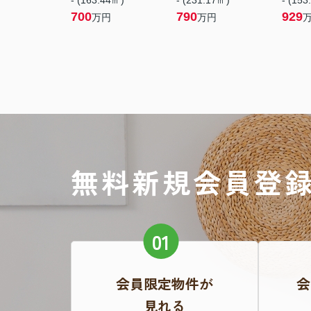
- (163.44㎡)
- (231.17㎡)
- (153
700
790
929
万円
万円
無料新規会員登
会員限定物件が
会
見れる