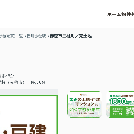
ホーム
物件
赤穂市三樋町／売土地
地(売買)一覧
播州赤穂駅
歩48分
学校（赤穂市）」停歩6分