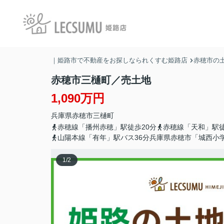
｜姫路市で不動産をお探しなられくすむ姫路店
赤穂市の土
赤穂市三樋町／売土地
1,090万円
兵庫県
赤穂市
三樋町
赤穂線「播州赤穂」駅徒歩20分
赤穂線「天和」駅徒
山陽本線「有年」駅バス36分兵庫県赤穂市「城西小
1
/
2