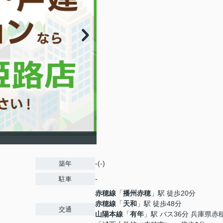
-(-)
築年
-
駐車
赤穂線
「
播州赤穂
」駅 徒歩20分
赤穂線
「
天和
」駅 徒歩48分
交通
山陽本線
「
有年
」駅 バス36分 兵庫県赤