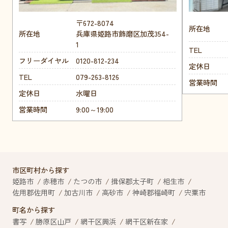
〒672-8074
所在地
所在地
兵庫県姫路市飾磨区加茂354-
1
TEL
フリーダイヤル
0120-812-234
定休日
TEL
079-263-8126
営業時間
定休日
水曜日
営業時間
9:00～19:00
市区町村から探す
姫路市
赤穂市
たつの市
揖保郡太子町
相生市
佐用郡佐用町
加古川市
高砂市
神崎郡福崎町
宍粟市
町名から探す
書写
勝原区山戸
網干区興浜
網干区新在家