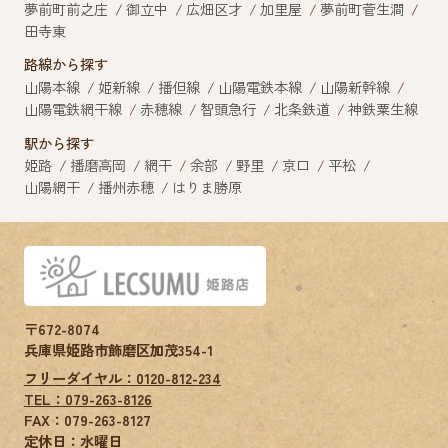
夢前町前之庄
御立中
広畑区才
加里屋
夢前町菅生澗
田寺東
路線から探す
山陽本線
姫新線
播但線
山陽電鉄本線
山陽新幹線
山陽電鉄網干線
赤穂線
智頭急行
北条鉄道
神鉄粟生線
駅から探す
姫路
播磨高岡
網干
余部
野里
京口
平松
山陽網干
播州赤穂
はりま勝原
〒672-8074
兵庫県姫路市飾磨区加茂354-1
フリーダイヤル：0120-812-234
TEL：079-263-8126
FAX：
079-263-8127
定休日：水曜日