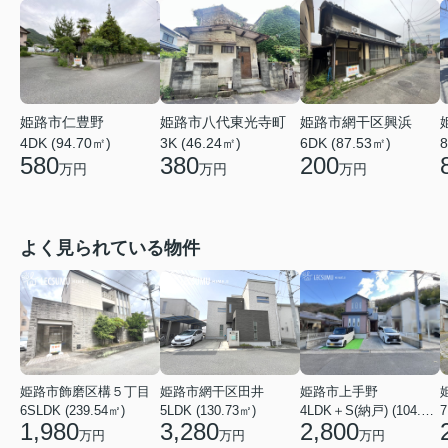
姫路市仁豊野
姫路市八代東光寺町
姫路市網干区興浜
4DK (94.70㎡)
3K (46.24㎡)
6DK (87.53㎡)
8
580
380
200
万円
万円
万円
よく見られている物件
姫路市飾磨区構５丁目
姫路市網干区田井
姫路市上手野
6SLDK (239.54㎡)
5LDK (130.73㎡)
4LDK＋S(納戸) (104.49㎡)
7
1,980
3,280
2,800
万円
万円
万円