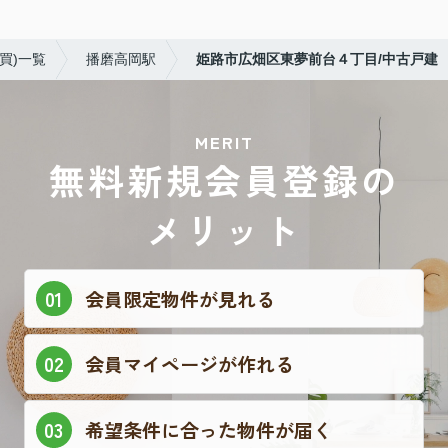
買)一覧
播磨高岡駅
姫路市広畑区東夢前台４丁目/中古戸建
MERIT
無料新規会員登録の
メリット
会員限定物件が見れる
会員マイページが作れる
希望条件に合った物件が届く