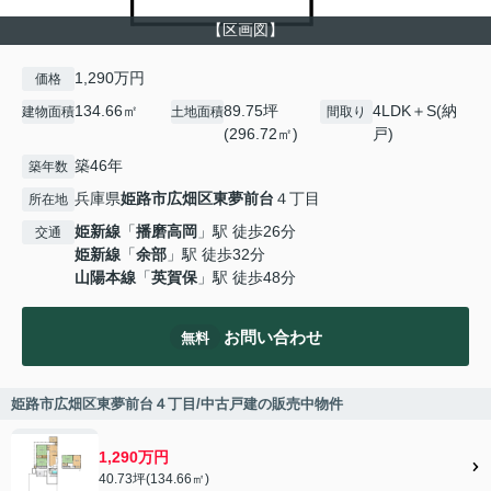
【区画図】
1,290万円
価格
134.66㎡
89.75坪
4LDK＋S(納
建物面積
土地面積
間取り
(296.72㎡)
戸)
築46年
築年数
兵庫県
姫路市
広畑区東夢前台
４丁目
所在地
姫新線
「
播磨高岡
」駅 徒歩26分
交通
姫新線
「
余部
」駅 徒歩32分
山陽本線
「
英賀保
」駅 徒歩48分
お問い合わせ
無料
姫路市広畑区東夢前台４丁目/中古戸建の販売中物件
1,290万円
40.73坪(134.66㎡)