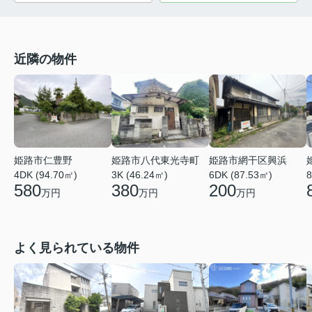
近隣の物件
姫路市仁豊野
姫路市八代東光寺町
姫路市網干区興浜
4DK (94.70㎡)
3K (46.24㎡)
6DK (87.53㎡)
8
580
380
200
万円
万円
万円
よく見られている物件