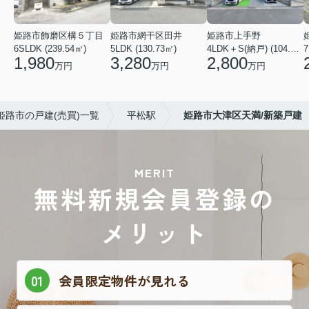
姫路市飾磨区構５丁目
姫路市網干区田井
姫路市上手野
6SLDK (239.54㎡)
5LDK (130.73㎡)
4LDK＋S(納戸) (104.49㎡)
7
1,980
3,280
2,800
万円
万円
万円
姫路市の戸建(売買)一覧
平松駅
姫路市大津区天満/新築戸建
MERIT
無料新規会員登録の
メリット
会員限定物件が見れる