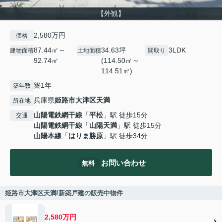
【外観】
2,580万円
価格
87.44㎡～
34.63坪
3LDK
建物面積
土地面積
間取り
92.74㎡
(114.50㎡～
114.51㎡)
築1年
築年数
兵庫県
姫路市
大津区天満
所在地
山陽電鉄網干線
「
平松
」駅 徒歩15分
交通
山陽電鉄網干線
「
山陽天満
」駅 徒歩15分
山陽本線
「
はりま勝原
」駅 徒歩34分
お問い合わせ
無料
姫路市大津区天満/新築戸建の販売中物件
2,580万円