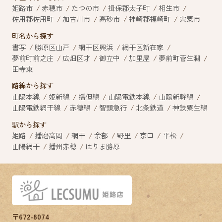
姫路市
赤穂市
たつの市
揖保郡太子町
相生市
佐用郡佐用町
加古川市
高砂市
神崎郡福崎町
宍粟市
町名から探す
書写
勝原区山戸
網干区興浜
網干区新在家
夢前町前之庄
広畑区才
御立中
加里屋
夢前町菅生澗
田寺東
路線から探す
山陽本線
姫新線
播但線
山陽電鉄本線
山陽新幹線
山陽電鉄網干線
赤穂線
智頭急行
北条鉄道
神鉄粟生線
駅から探す
姫路
播磨高岡
網干
余部
野里
京口
平松
山陽網干
播州赤穂
はりま勝原
〒672-8074