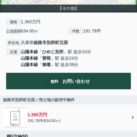
【その他】
1,360万円
価格
634.00㎡
191.78坪
土地面積
坪数
兵庫県
姫路市
別所町北宿
所在地
山陽本線
「
ひめじ別所
」駅 徒歩10分
交通
山陽本線
「
曽根
」駅 徒歩24分
山陽本線
「
御着
」駅 徒歩38分
お問い合わせ
無料
姫路市別所町北宿／売土地の販売中物件
1,360万円
191.78坪(634.00㎡)