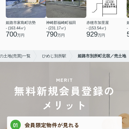
姫路市家島町坊勢
神崎郡福崎町福田
赤穂市加里屋
- (163.44㎡)
- (231.17㎡)
- (153.54㎡)
-
700
790
929
万円
万円
万円
の土地(売買)一覧
ひめじ別所駅
姫路市別所町北宿／売土地
MERIT
無料新規会員登録の
メリット
会員限定物件が見れる