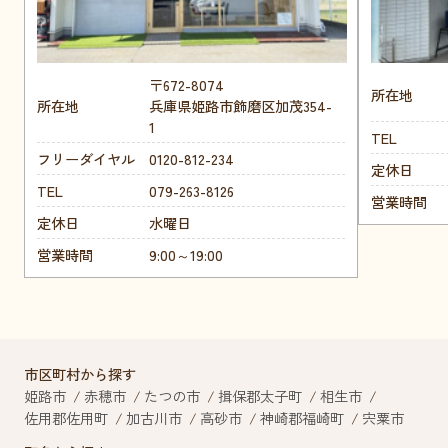
〒672-8074
所在地
所在地
兵庫県姫路市飾磨区加茂354-
1
TEL
フリーダイヤル
0120-812-234
定休日
TEL
079-263-8126
営業時間
定休日
水曜日
営業時間
9:00～19:00
市区町村から探す
姫路市
赤穂市
たつの市
揖保郡太子町
相生市
佐用郡佐用町
加古川市
高砂市
神崎郡福崎町
宍粟市