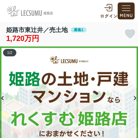
姫路市東辻井／売土地
募集1
1,720万円
1
/
2