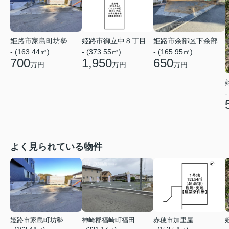
姫路市家島町坊勢
姫路市御立中８丁目
姫路市余部区下余部
- (163.44㎡)
- (373.55㎡)
- (165.95㎡)
700
1,950
650
万円
万円
万円
-
よく見られている物件
姫路市家島町坊勢
神崎郡福崎町福田
赤穂市加里屋