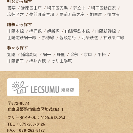
町名から探す
書写
勝原区山戸
網干区興浜
御立中
網干区新在家
広畑区才
夢前町菅生澗
夢前町前之庄
加里屋
御立東
路線から探す
山陽本線
播但線
姫新線
山陽電鉄本線
山陽新幹線
山陽電鉄網干線
赤穂線
智頭急行
北条鉄道
神鉄粟生線
駅から探す
姫路
播磨高岡
網干
野里
余部
京口
平松
山陽網干
播州赤穂
はりま勝原
〒672-8074
兵庫県姫路市飾磨区加茂354-1
フリーダイヤル：0120-812-234
TEL：079-263-8126
FAX：
079-263-8127