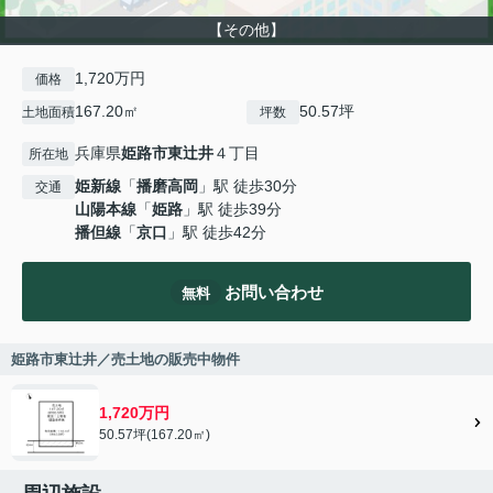
【その他】
1,720万円
価格
167.20㎡
50.57坪
土地面積
坪数
兵庫県
姫路市
東辻井
４丁目
所在地
姫新線
「
播磨高岡
」駅 徒歩30分
交通
山陽本線
「
姫路
」駅 徒歩39分
播但線
「
京口
」駅 徒歩42分
お問い合わせ
無料
姫路市東辻井／売土地の販売中物件
1,720万円
50.57坪(167.20㎡)