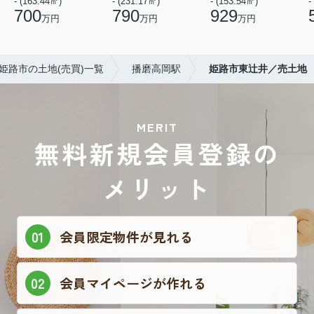
- (163.44㎡)
- (231.17㎡)
- (153.54㎡)
-
700
790
929
万円
万円
万円
姫路市の土地(売買)一覧
播磨高岡駅
姫路市東辻井／売土地
MERIT
無料新規会員登録の
メリット
会員限定物件が見れる
会員マイページが作れる