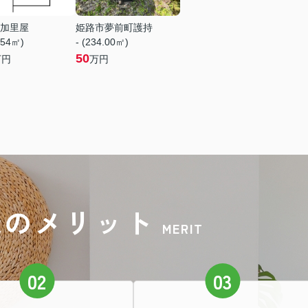
加里屋
姫路市夢前町護持
.54㎡)
- (234.00㎡)
50
万円
万円
録のメリット
MERIT