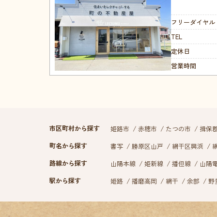
フリーダイヤル
TEL
定休日
営業時間
市区町村から探す
姫路市
赤穂市
たつの市
揖保
町名から探す
書写
勝原区山戸
網干区興浜
路線から探す
山陽本線
姫新線
播但線
山陽
駅から探す
姫路
播磨高岡
網干
余部
野