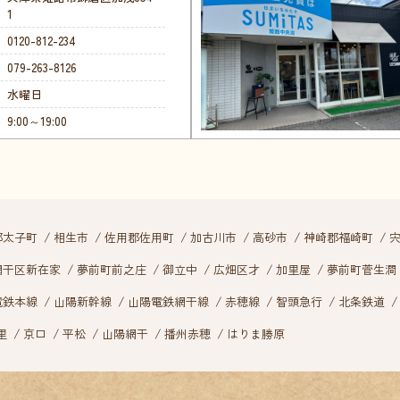
1
0120-812-234
079-263-8126
水曜日
9:00～19:00
郡太子町
相生市
佐用郡佐用町
加古川市
高砂市
神崎郡福崎町
網干区新在家
夢前町前之庄
御立中
広畑区才
加里屋
夢前町菅生澗
電鉄本線
山陽新幹線
山陽電鉄網干線
赤穂線
智頭急行
北条鉄道
里
京口
平松
山陽網干
播州赤穂
はりま勝原