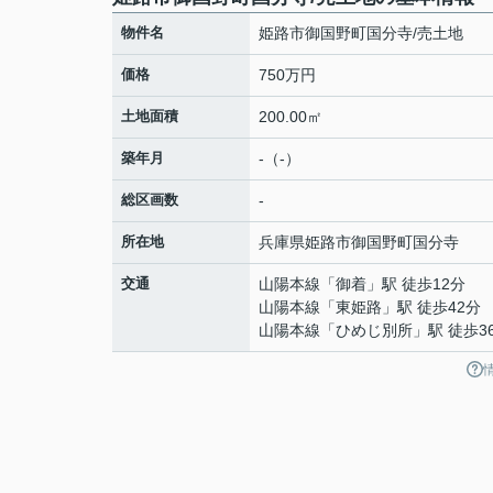
物件名
姫路市御国野町国分寺/売土地
価格
750万円
土地面積
200.00㎡
築年月
-（-）
総区画数
-
所在地
兵庫県
姫路市
御国野町国分寺
交通
山陽本線
「
御着
」駅 徒歩12分
山陽本線
「
東姫路
」駅 徒歩42分
山陽本線
「
ひめじ別所
」駅 徒歩3