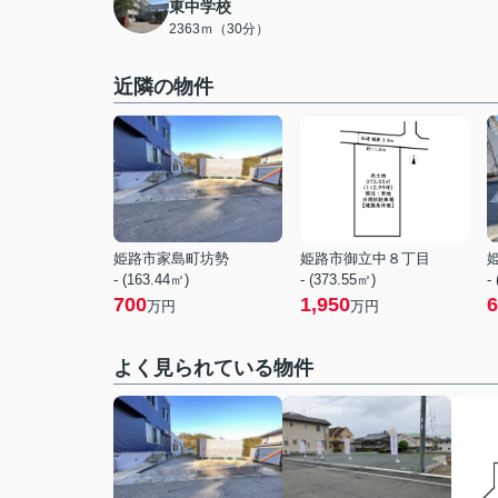
東中学校
2363ｍ（30分）
近隣の物件
姫路市家島町坊勢
姫路市御立中８丁目
- (163.44㎡)
- (373.55㎡)
-
700
1,950
6
万円
万円
よく見られている物件