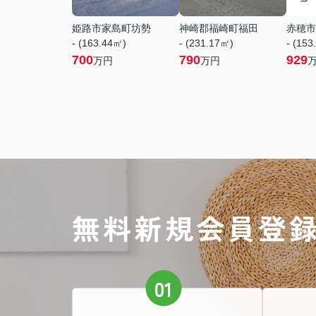
姫路市家島町坊勢
神崎郡福崎町福田
赤穂市
- (163.44㎡)
- (231.17㎡)
- (153
700
790
929
万円
万円
無料新規会員登