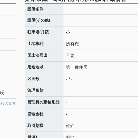
設備条件
設備(その他)
-
駐車場/月額
-/-
土地権利
所有権
国土法届出
不要
用途地域
第一種住居
区画数
- / -
管理形態
-
6分
管理員の勤務形態
-
情報の見方
管理会社
-
取引態様
仲介
引渡し
相談