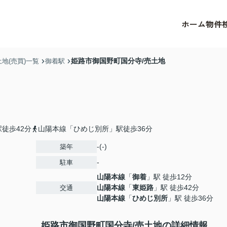
ホーム
物件
姫路市御国野町国分寺/売土地
地(売買)一覧
御着駅
徒歩42分
山陽本線「ひめじ別所」駅徒歩36分
-(-)
築年
-
駐車
山陽本線
「
御着
」駅 徒歩12分
山陽本線
「
東姫路
」駅 徒歩42分
交通
山陽本線
「
ひめじ別所
」駅 徒歩36分
姫路市御国野町国分寺/売土地の詳細情報