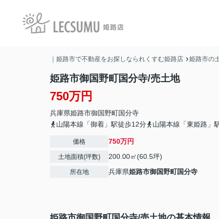
｜姫路市で不動産をお探しなられくすむ姫路店
姫路市の土
姫路市御国野町国分寺/売土地
750万円
兵庫県
姫路市
御国野町国分寺
山陽本線「御着」駅徒歩12分
山陽本線「東姫路」駅
750万円
価格
200.00㎡(60.5坪)
土地面積(坪数)
兵庫県
姫路市
御国野町国分寺
所在地
姫路市御国野町国分寺/売土地の基本情報