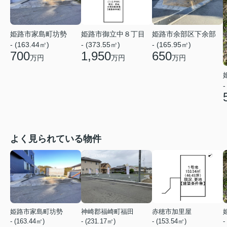
姫路市家島町坊勢
姫路市御立中８丁目
姫路市余部区下余部
- (163.44㎡)
- (373.55㎡)
- (165.95㎡)
700
1,950
650
万円
万円
万円
-
よく見られている物件
姫路市家島町坊勢
神崎郡福崎町福田
赤穂市加里屋
- (163.44㎡)
- (231.17㎡)
- (153.54㎡)
-