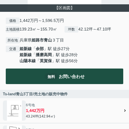
【区画図】
1,442万円～1,596.5万円
価格
139.23㎡～155.70㎡
42.12坪～47.10坪
土地面積
坪数
兵庫県
姫路市
青山
３丁目
所在地
姫新線
「
余部
」駅 徒歩27分
交通
姫新線
「
播磨高岡
」駅 徒歩28分
山陽本線
「
英賀保
」駅 徒歩56分
お問い合わせ
無料
Ts-land青山3丁目/売土地の販売中物件
6号地
1,442万円
43.24坪(142.94㎡)