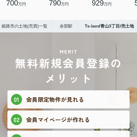
700
790
929
万円
万円
万円
姫路市の土地(売買)一覧
余部駅
Ts-land青山3丁目/売土地
MERIT
無料新規会員登録の
メリット
会員限定物件が見れる
会員マイページが作れる