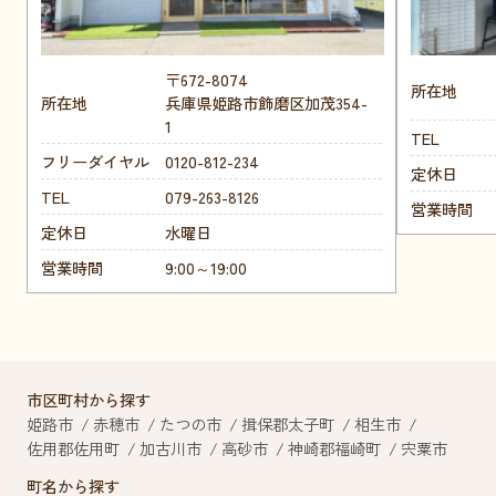
〒672-8074
所在地
所在地
兵庫県姫路市飾磨区加茂354-
1
TEL
フリーダイヤル
0120-812-234
定休日
TEL
079-263-8126
営業時間
定休日
水曜日
営業時間
9:00～19:00
市区町村から探す
姫路市
赤穂市
たつの市
揖保郡太子町
相生市
佐用郡佐用町
加古川市
高砂市
神崎郡福崎町
宍粟市
町名から探す