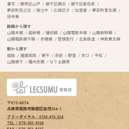
書写
勝原区山戸
網干区興浜
網干区新在家
夢前町前之庄
御立中
広畑区才
加里屋
夢前町菅生澗
田寺東
路線から探す
山陽本線
姫新線
播但線
山陽電鉄本線
山陽新幹線
山陽電鉄網干線
赤穂線
智頭急行
北条鉄道
神鉄粟生線
駅から探す
姫路
播磨高岡
網干
余部
野里
京口
平松
山陽網干
播州赤穂
はりま勝原
〒672-8074
兵庫県姫路市飾磨区加茂354-1
フリーダイヤル：0120-812-234
TEL：079-263-8126
FAX：
079-263-8127