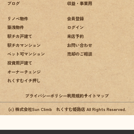
ブログ
収益・事業用
リノベ物件
会員登録
築浅物件
ログイン
駅チカ戸建て
来店予約
駅チカマンション
お問い合わせ
ペット可マンション
売却のご相談
投資用戸建て
オーナーチェンジ
れくすむイチ押し
プライバシーポリシー
利用規約
サイトマップ
(c) 株式会社Sun Climb れくすむ姫路店 All Rights Reserved.