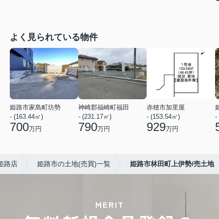
よく見られている物件
姫路市家島町坊勢
神崎郡福崎町福田
赤穂市加里屋
- (163.44㎡)
- (231.17㎡)
- (153.54㎡)
-
700
790
929
万円
万円
万円
姫路店
姫路市の土地(売買)一覧
姫路市林田町上伊勢/売土地
MERIT