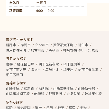
定休日
水曜日
営業時間
9:00～19:00
市区町村から探す
姫路市
赤穂市
たつの市
揖保郡太子町
相生市
佐用郡佐用町
加古川市
高砂市
神崎郡福崎町
宍粟市
町名から探す
書写
勝原区山戸
網干区新在家
網干区興浜
夢前町前之庄
御立中
広畑区才
加里屋
夢前町菅生澗
網干区浜田
路線から探す
山陽本線
姫新線
播但線
山陽電鉄本線
山陽新幹線
山陽電鉄網干線
赤穂線
智頭急行
北条鉄道
神鉄粟生線
駅から探す
姫路
播磨高岡
網干
余部
野里
京口
平松