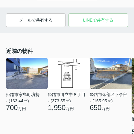
メールで共有する
LINEで共有する
近隣の物件
姫路市家島町坊勢
姫路市御立中８丁目
姫路市余部区下余部
- (163.44㎡)
- (373.55㎡)
- (165.95㎡)
700
1,950
650
万円
万円
万円
-