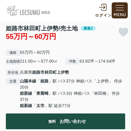
姫路市林田町上伊勢/売土地
募集2
55万円～60万円
55万円～60万円
価格
211.00㎡～577.00㎡
63.82坪～174.54坪
土地面積
坪数
兵庫県
姫路市
林田町上伊勢
所在地
山陽本線
「
姫路
」駅 バス37分 神姫バス「上伊勢」 停歩
交通
20分
姫新線
「
東觜崎
」駅 バス3分 神姫バス「林田橋」 停歩
37分
姫新線
「
太市
」駅 徒歩77分
お問い合わせ
無料