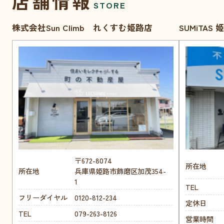
店舗情報
STORE
株式会社Sun Climb れくすむ姫路店
SUMiTAS
〒672-8074
所在地
所在地
兵庫県姫路市飾磨区加茂354-
1
TEL
フリーダイヤル
0120-812-234
定休日
TEL
079-263-8126
営業時間