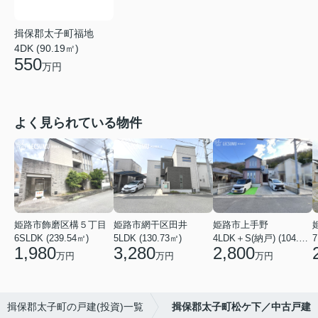
揖保郡太子町福地
4DK (90.19㎡)
550
万円
よく見られている物件
姫路市飾磨区構５丁目
姫路市網干区田井
姫路市上手野
6SLDK (239.54㎡)
5LDK (130.73㎡)
4LDK＋S(納戸) (104.49㎡)
7
1,980
3,280
2,800
万円
万円
万円
揖保郡太子町の戸建(投資)一覧
揖保郡太子町松ケ下／中古戸建