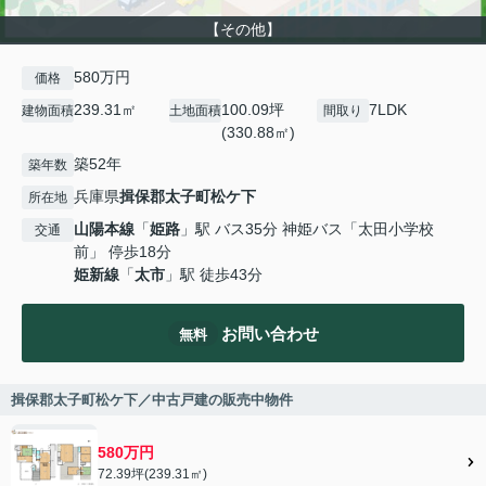
【その他】
580万円
価格
239.31㎡
100.09坪
7LDK
建物面積
土地面積
間取り
(330.88㎡)
築52年
築年数
兵庫県
揖保郡太子町
松ケ下
所在地
山陽本線
「
姫路
」駅 バス35分 神姫バス「太田小学校
交通
前」 停歩18分
姫新線
「
太市
」駅 徒歩43分
お問い合わせ
無料
揖保郡太子町松ケ下／中古戸建の販売中物件
580万円
72.39坪(239.31㎡)