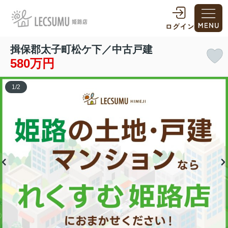
揖保郡太子町松ケ下／中古戸建
580万円
1
/
2