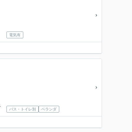
電気有
ス
バス・トイレ別
ベランダ