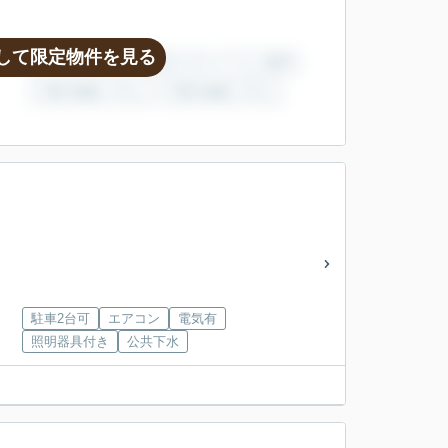
して限定物件を見る
駐車2台可
エアコン
電気有
照明器具付き
公共下水