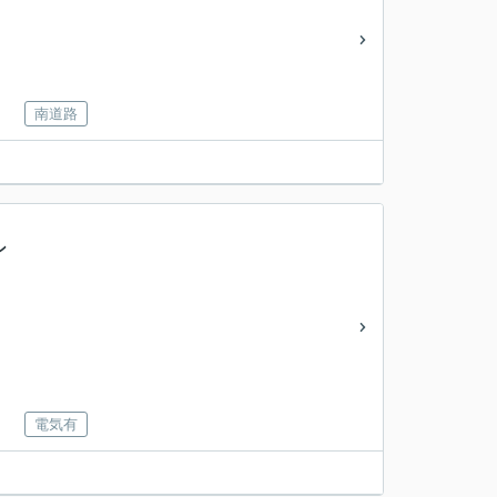
南道路
ン
電気有