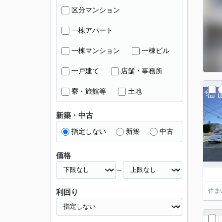
区分マンション
一棟アパート
一棟マンション
一棟ビル
一戸建て
店舗・事務所
寮・旅館等
土地
新築・中古
指定しない
新築
中古
価格
～
住ま
利回り