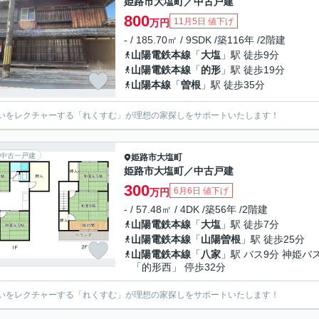
姫路市大塩町／中古戸建
800
11月5日 値下げ
万円
- / 185.70㎡ / 9SDK /築116年 /2階建
山陽電鉄本線
「
大塩
」駅 徒歩9分
山陽電鉄本線
「
的形
」駅 徒歩19分
山陽本線
「
曽根
」駅 徒歩35分
いをレクチャーする「れくすむ」が理想の家探しをサポートいたします！
中古一戸建
姫路市
大塩町
姫路市大塩町／中古戸建
300
6月6日 値下げ
万円
- / 57.48㎡ / 4DK /築56年 /2階建
山陽電鉄本線
「
大塩
」駅 徒歩7分
山陽電鉄本線
「
山陽曽根
」駅 徒歩25分
山陽電鉄本線
「
八家
」駅 バス9分 神姫バ
「的形西」 停歩32分
いをレクチャーする「れくすむ」が理想の家探しをサポートいたします！