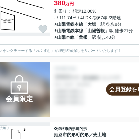
380
万円
利回り： 想定12.00%
- / 111.74㎡ / 4LDK /築67年 /2階建
山陽電鉄本線
「
大塩
」駅 徒歩8分
山陽電鉄本線
「
山陽曽根
」駅 徒歩21分
山陽本線
「
曽根
」駅 徒歩40分
いをレクチャーする「れくすむ」が理想の家探しをサポートいたします！
会員登録を
会員限定
売地
姫路市
的形町的形
姫路市的形町的形／売土地