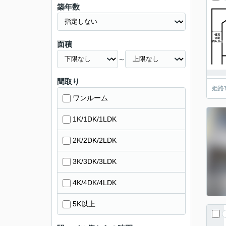
築年数
面積
～
間取り
姫路
ワンルーム
1K/1DK/1LDK
2K/2DK/2LDK
3K/3DK/3LDK
4K/4DK/4LDK
5K以上