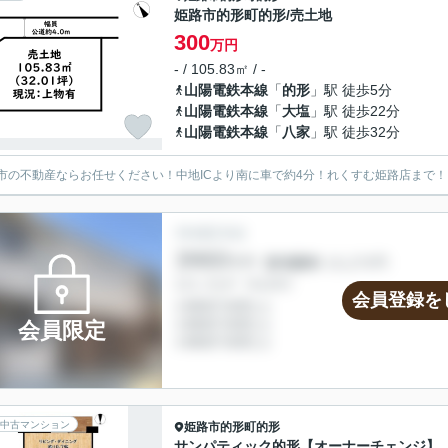
姫路市的形町的形/売土地
300
万円
- / 105.83㎡ / -
山陽電鉄本線
「
的形
」駅 徒歩5分
山陽電鉄本線
「
大塩
」駅 徒歩22分
山陽電鉄本線
「
八家
」駅 徒歩32分
市の不動産ならお任せください！中地ICより南に車で約4分！れくすむ姫路店まで！
会員登録を
会員限定
中古マンション
姫路市
的形町的形
サンパティック的形【オーナーチェンジ】