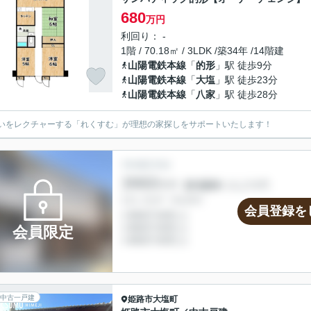
680
万円
利回り： -
1階 / 70.18㎡ / 3LDK /築34年 /14階建
山陽電鉄本線
「
的形
」駅 徒歩9分
山陽電鉄本線
「
大塩
」駅 徒歩23分
山陽電鉄本線
「
八家
」駅 徒歩28分
いをレクチャーする「れくすむ」が理想の家探しをサポートいたします！
会員登録を
会員限定
中古一戸建
姫路市
大塩町