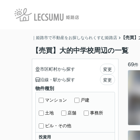
【売買】
｜姫路市で不動産をお探しなられくすむ姫路店
【売買】大的中学校周辺の一覧
69
件
市区町村から探す
変更
沿線・駅から探す
変更
物件種別
マンション
戸建
土地
店舗
事務所
ビル・その他
投資用