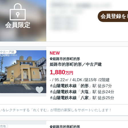
会員登録を
会員限定
中古一戸建
NEW
姫路市
的形町的形
姫路市的形町的形／中古戸建
1,880
万円
- / 95.22㎡ / 4LDK /築15年 /2階建
山陽電鉄本線
「
的形
」駅 徒歩7分
山陽電鉄本線
「
大塩
」駅 徒歩24分
山陽電鉄本線
「
八家
」駅 徒歩25分
いをレクチャーする「れくすむ」が理想の家探しをサポートいたします！
売地
姫路市
的形町的形