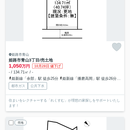
姫路市青山
姫路市青山3丁目/売土地
1,050
万円
10月28日 値下げ
- / 134.71㎡ / -
姫新線「余部」駅 徒歩25分
姫新線「播磨高岡」駅 徒歩26分
山陽
都市ガス
公共下水
住まいをレクチャーする「れくすむ」が理想の家探しをサポートいたし
ます！
売地