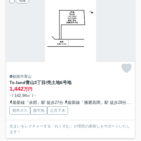
売地
姫路市青山
Ts-land青山3丁目/売土地
6号地
1,442
万円
- / 142.94㎡ / -
姫新線「余部」駅 徒歩27分
姫新線「播磨高岡」駅 徒歩28分
山陽
都市ガス
旗竿地
公共下水
住まいをレクチャーする「れくすむ」が理想の家探しをサポートいたし
ます！