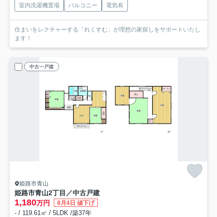
室内洗濯機置場
バルコニー
電気有
住まいをレクチャーする「れくすむ」が理想の家探しをサポートいたし
ます！
中古一戸建
姫路市青山
姫路市青山2丁目／中古戸建
1,180
万円
8月4日 値下げ
- / 119.61㎡ / 5LDK /築37年