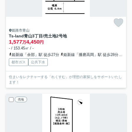
姫路市青山
Ts-land青山3丁目/売土地
2号地
1,577
4,450
万
円
- / 153.45㎡ / -
姫新線「余部」駅 徒歩27分
姫新線「播磨高岡」駅 徒歩28分
山陽
都市ガス
公共下水
住まいをレクチャーする「れくすむ」が理想の家探しをサポートいたし
ます！
売地