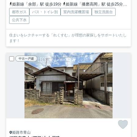
姫新線「余部」駅 徒歩19分
姫新線「播磨高岡」駅 徒歩25分
山陽
都市ガス
バス・トイレ別
室内洗濯機置場
独立洗面台
公共下水
住まいをレクチャーする「れくすむ」が理想の家探しをサポートいたし
ます！
中古一戸建
姫路市青山