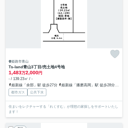
姫路市青山
Ts-land青山3丁目/売土地
4号地
1,483
2,000
万
円
- / 139.23㎡ / -
姫新線「余部」駅 徒歩27分
姫新線「播磨高岡」駅 徒歩28分
山陽
都市ガス
公共下水
住まいをレクチャーする「れくすむ」が理想の家探しをサポートいたし
ます！