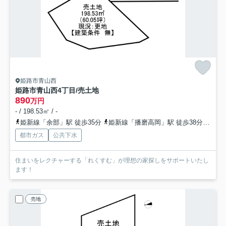
姫路市青山西
姫路市青山西4丁目/売土地
890
万円
- / 198.53㎡ / -
姫新線「余部」駅 徒歩35分
姫新線「播磨高岡」駅 徒歩38分
山陽
都市ガス
公共下水
住まいをレクチャーする「れくすむ」が理想の家探しをサポートいたし
ます！
売地