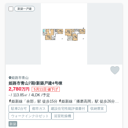
新築一戸建
姫路市青山
姫路市青山7期/新築戸建
4号棟
2,780
万円
5月11日 値下げ
- / 113.85㎡ / 4LDK /予定
姫新線「余部」駅 徒歩15分
姫新線「播磨高岡」駅 徒歩26分
山陽
駐車2台可
都市ガス
建設住宅性能評価書付
収納豊富
ウォークインクロゼット
浴室乾燥機
新築