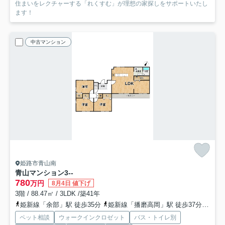
住まいをレクチャーする「れくすむ」が理想の家探しをサポートいたし
ます！
中古マンション
姫路市青山南
青山マンション
3--
780
万円
8月4日 値下げ
3階 / 88.47㎡ / 3LDK /築41年
姫新線「余部」駅 徒歩35分
姫新線「播磨高岡」駅 徒歩37分
山陽
ペット相談
ウォークインクロゼット
バス・トイレ別