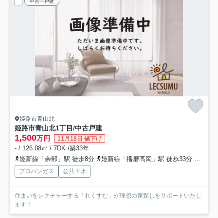
中古一戸建
姫路市青山北
姫路市青山北1丁目/中古戸建
1,500
万円
11月18日 値下げ
- / 126.08㎡ / 7DK /築33年
姫新線「余部」駅 徒歩8分
姫新線「播磨高岡」駅 徒歩33分
山陽本
プロパンガス
公共下水
住まいをレクチャーする「れくすむ」が理想の家探しをサポートいたし
ます！