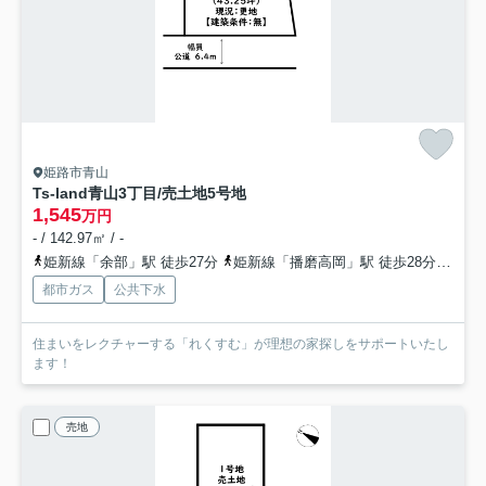
姫路市青山
Ts-land青山3丁目/売土地
5号地
1,545
万円
- / 142.97㎡ / -
姫新線「余部」駅 徒歩27分
姫新線「播磨高岡」駅 徒歩28分
山陽
都市ガス
公共下水
住まいをレクチャーする「れくすむ」が理想の家探しをサポートいたし
ます！
売地