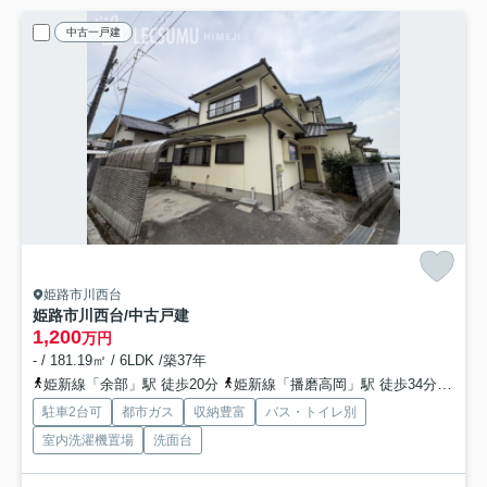
中古一戸建
姫路市川西台
姫路市川西台/中古戸建
1,200
万円
- / 181.19㎡ / 6LDK /築37年
姫新線「余部」駅 徒歩20分
姫新線「播磨高岡」駅 徒歩34分
山陽
駐車2台可
都市ガス
収納豊富
バス・トイレ別
室内洗濯機置場
洗面台