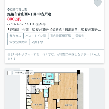
姫路市青山西
姫路市青山西4丁目/中古戸建
800
万円
- / 102.67㎡ / 4LDK /築46年
姫新線「余部」駅 徒歩35分
姫新線「播磨高岡」駅 徒歩38分
山陽
都市ガス
バス・トイレ別
室内洗濯機置場
電気有
温水洗浄便座
公共下水
住まいをレクチャーする「れくすむ」が理想の家探しをサポートいたし
ます！
中古マンション