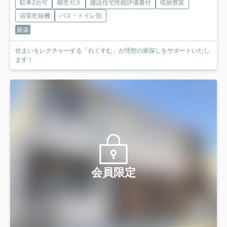
駐車2台可
都市ガス
建設住宅性能評価書付
収納豊富
浴室乾燥機
バス・トイレ別
新築
住まいをレクチャーする「れくすむ」が理想の家探しをサポートいたし
ます！
会員限定