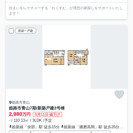
住まいをレクチャーする「れくすむ」が理想の家探しをサポートいたし
ます！
新築一戸建
姫路市青山
姫路市青山7期/新築戸建
3号棟
2,980
万円
5月11日 値下げ
- / 110.13㎡ / 3LDK /予定
姫新線「余部」駅 徒歩15分
姫新線「播磨高岡」駅 徒歩26分
山陽