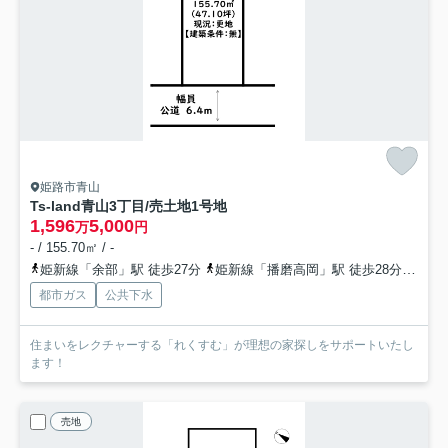
姫路市青山
Ts-land青山3丁目/売土地
1号地
1,596
5,000
万
円
- / 155.70㎡ / -
姫新線「余部」駅 徒歩27分
姫新線「播磨高岡」駅 徒歩28分
山陽
都市ガス
公共下水
住まいをレクチャーする「れくすむ」が理想の家探しをサポートいたし
ます！
売地