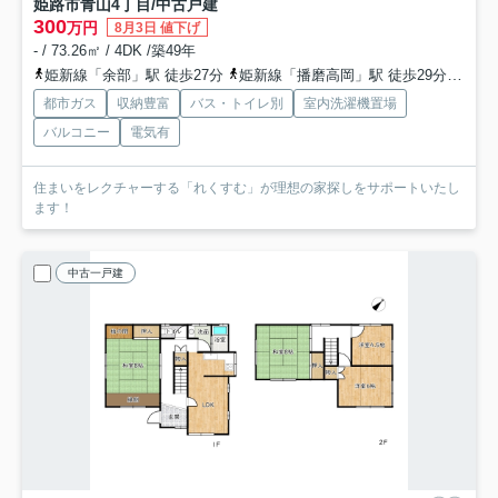
姫路市青山4丁目/中古戸建
300
万円
8月3日 値下げ
- / 73.26㎡ / 4DK /築49年
姫新線「余部」駅 徒歩27分
姫新線「播磨高岡」駅 徒歩29分
山陽
都市ガス
収納豊富
バス・トイレ別
室内洗濯機置場
バルコニー
電気有
住まいをレクチャーする「れくすむ」が理想の家探しをサポートいたし
ます！
中古一戸建