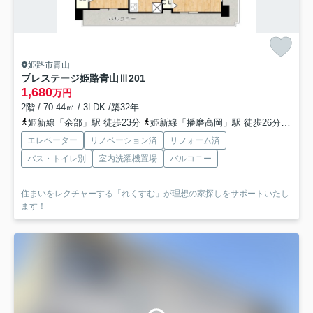
姫路市青山
プレステージ姫路青山Ⅲ
201
1,680
万円
2階 / 70.44㎡ / 3LDK /築32年
姫新線「余部」駅 徒歩23分
姫新線「播磨高岡」駅 徒歩26分
山陽
エレベーター
リノベーション済
リフォーム済
バス・トイレ別
室内洗濯機置場
バルコニー
住まいをレクチャーする「れくすむ」が理想の家探しをサポートいたし
ます！