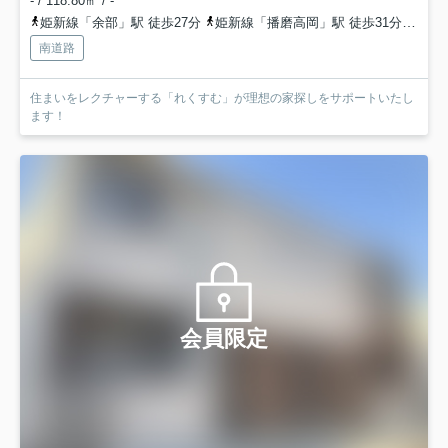
- / 118.80㎡ / -
姫新線「余部」駅 徒歩27分
姫新線「播磨高岡」駅 徒歩31分
姫新
南道路
住まいをレクチャーする「れくすむ」が理想の家探しをサポートいたし
ます！
会員限定