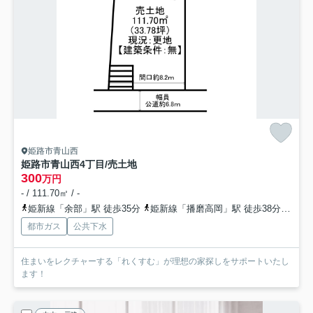
姫路市青山西
姫路市青山西4丁目/売土地
300
万円
- / 111.70㎡ / -
姫新線「余部」駅 徒歩35分
姫新線「播磨高岡」駅 徒歩38分
山陽
都市ガス
公共下水
住まいをレクチャーする「れくすむ」が理想の家探しをサポートいたし
ます！