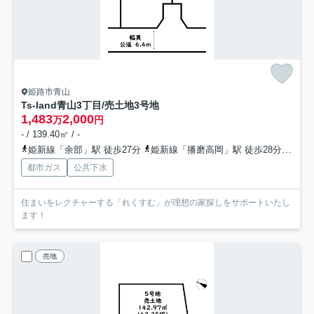
姫路市青山
Ts-land青山3丁目/売土地
3号地
1,483
2,000
万
円
- / 139.40㎡ / -
姫新線「余部」駅 徒歩27分
姫新線「播磨高岡」駅 徒歩28分
山陽
都市ガス
公共下水
住まいをレクチャーする「れくすむ」が理想の家探しをサポートいたし
ます！
売地