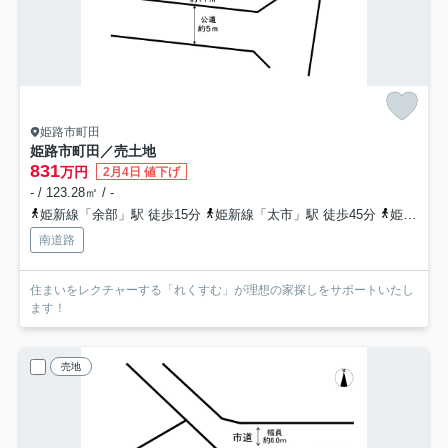
姫路市町田
姫路市町田／売土地
831
万円
2月4日 値下げ
- / 123.28㎡ / -
姫新線「余部」駅 徒歩15分
姫新線「太市」駅 徒歩45分
姫新線「播磨高岡」駅 徒歩50分
南道路
住まいをレクチャーする「れくすむ」が理想の家探しをサポートいたし
ます！
売地