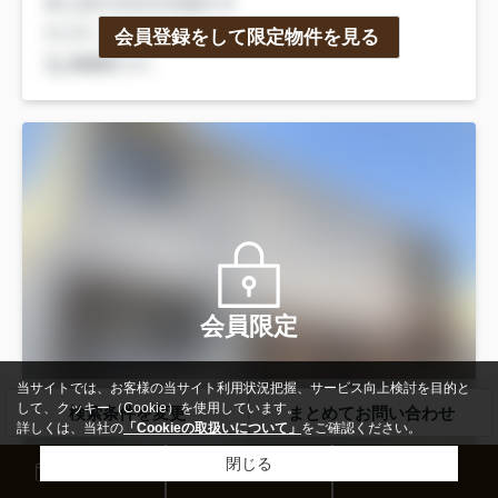
会員登録をして限定物件を見る
会員限定
当サイトでは、お客様の当サイト利用状況把握、サービス向上検討を目的と
して、クッキー（Cookie）を使用しています。
検索条件を変更
まとめてお問い合わせ
詳しくは、当社の
「Cookieの取扱いについて」
をご確認ください。
閉じる
来店予約
お問い合わせ
電話