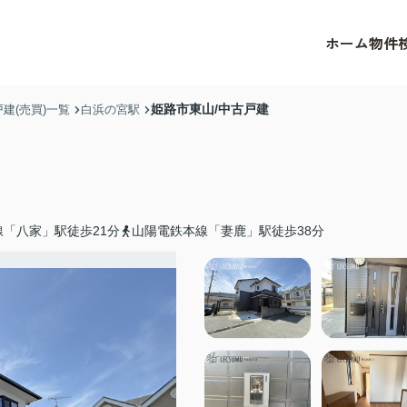
ホーム
物件
姫路市東山/中古戸建
建(売買)一覧
白浜の宮駅
「八家」駅徒歩21分
山陽電鉄本線「妻鹿」駅徒歩38分