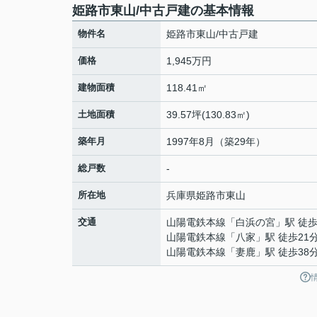
姫路市東山/中古戸建の基本情報
物件名
姫路市東山/中古戸建
価格
1,945万円
建物面積
118.41㎡
土地面積
39.57坪(130.83㎡)
築年月
1997年8月（築29年）
総戸数
-
所在地
兵庫県
姫路市
東山
交通
山陽電鉄本線
「
白浜の宮
」駅 徒歩
山陽電鉄本線
「
八家
」駅 徒歩21
山陽電鉄本線
「
妻鹿
」駅 徒歩38