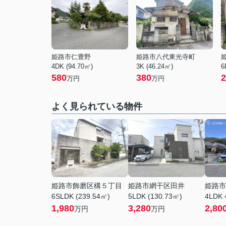
姫路市仁豊野
姫路市八代東光寺町
4DK (94.70㎡)
3K (46.24㎡)
6
580
380
2
万円
万円
よく見られている物件
姫路市飾磨区構５丁目
姫路市網干区田井
姫路市
6SLDK (239.54㎡)
5LDK (130.73㎡)
4LDK＋
1,980
3,280
2,80
万円
万円