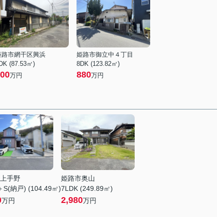
姫路市網干区興浜
姫路市御立中４丁目
DK (87.53㎡)
8DK (123.82㎡)
00
880
万円
万円
上手野
姫路市奥山
S(納戸) (104.49㎡)
7LDK (249.89㎡)
0
2,980
万円
万円