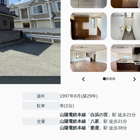
1997年8月(築29年)
築年
有(2台)
駐車
山陽電鉄本線
「
白浜の宮
」駅 徒歩21分
山陽電鉄本線
「
八家
」駅 徒歩21分
交通
山陽電鉄本線
「
妻鹿
」駅 徒歩38分