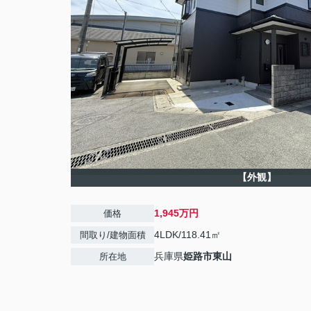
【外観】
1,945万円
価格
4LDK/118.41㎡
間取り/建物面積
兵庫県
姫路市
東山
所在地