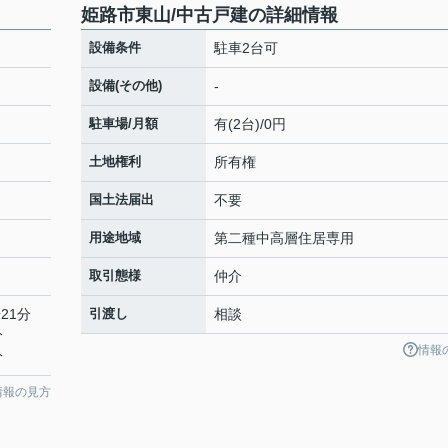
姫路市東山/中古戸建の詳細情報
設備条件
駐車2台可
設備(その他)
-
駐車場/月額
有(2台)/0円
土地権利
所有権
国土法届出
不要
用途地域
第二種中高層住居専用
取引態様
仲介
21分
引渡し
相談
分
情報
分
情報の見方