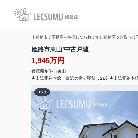
｜姫路市で不動産をお探しなられくすむ姫路店
姫路市の戸
姫路市東山/中古戸建
1,945万円
兵庫県
姫路市
東山
山陽電鉄本線「白浜の宮」駅徒歩21分
山陽電鉄本線
1
/
28