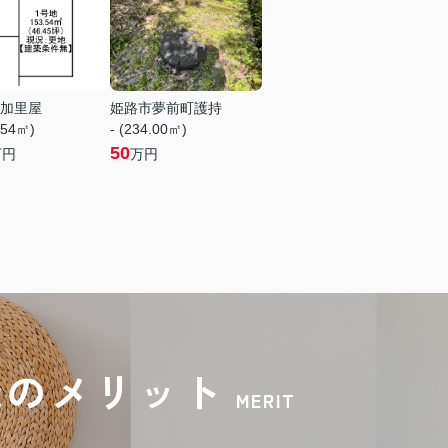
加里屋
姫路市夢前町護持
.54㎡)
- (234.00㎡)
50
万円
万円
録のメリット
MERIT