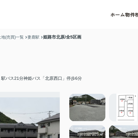
ホーム
物件
姫路市北原/全5区画
地(売買)一覧
妻鹿駅
駅バス21分神姫バス「北原西口」停歩6分