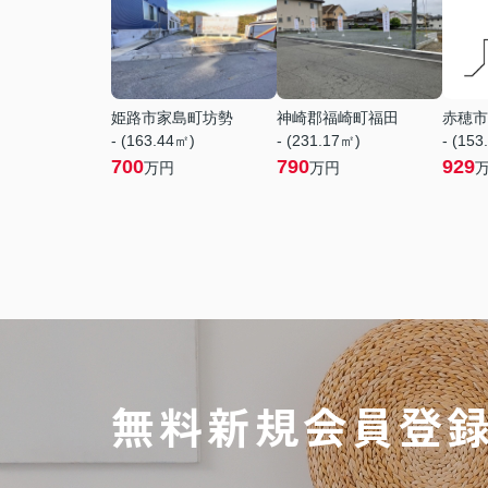
姫路市家島町坊勢
神崎郡福崎町福田
赤穂市
- (163.44㎡)
- (231.17㎡)
- (153
700
790
929
万円
万円
無料新規会員登