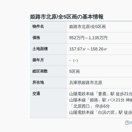
姫路市北原/全5区画の基本情報
物件名
姫路市北原/全5区画
価格
952万円～1,135万円
土地面積
157.67㎡～158.26㎡
築年月
-（-）
総区画数
5区画
所在地
兵庫県
姫路市
北原
交通
山陽電鉄本線
「
妻鹿
」駅 徒歩21
山陽本線
「
姫路
」駅 バス21分 
「北原西口」 停歩6分
山陽電鉄本線
「
白浜の宮
」駅 徒歩