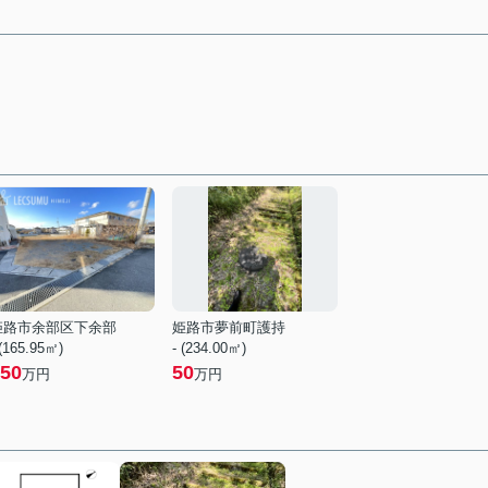
姫路市余部区下余部
姫路市夢前町護持
 (165.95㎡)
- (234.00㎡)
50
50
万円
万円