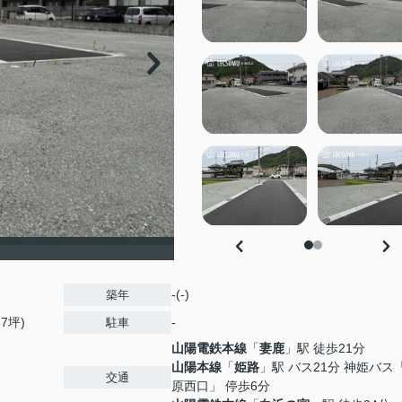
-(-)
築年
87坪)
-
駐車
山陽電鉄本線
「
妻鹿
」駅 徒歩21分
山陽本線
「
姫路
」駅 バス21分 神姫バス
交通
原西口」 停歩6分