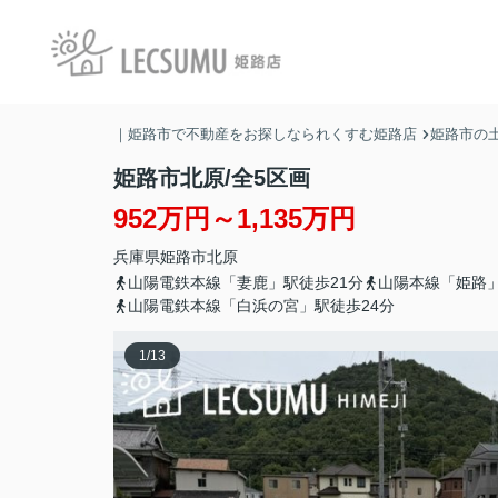
｜姫路市で不動産をお探しなられくすむ姫路店
姫路市の土
姫路市北原/全5区画
952万円～1,135万円
兵庫県
姫路市
北原
山陽電鉄本線「妻鹿」駅徒歩21分
山陽本線「姫路」
山陽電鉄本線「白浜の宮」駅徒歩24分
1
/
13