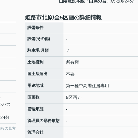
山陽電鉄本線
「
白浜の宮
」駅 徒歩24分
姫路市北原/全5区画の詳細情報
設備条件
設備(その他)
-
駐車場/月額
-/-
土地権利
所有権
国土法届出
不要
用途地域
第一種中高層住居専用
区画数
5区画 / -
分
神姫バス
管理形態
-
24分
管理員の勤務形態
-
情報の見方
管理会社
-