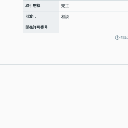
取引態様
売主
引渡し
相談
開発許可番号
-
情報