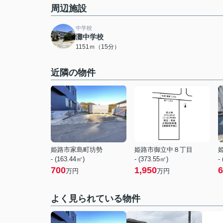
周辺施設
中学校
灘中学校
1151ｍ（15分）
近隣の物件
姫路市家島町坊勢
姫路市御立中８丁目
- (163.44㎡)
- (373.55㎡)
-
700
1,950
6
万円
万円
よく見られている物件