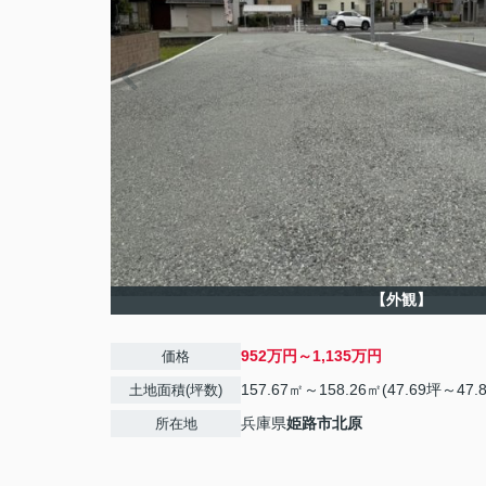
【外観】
952万円～1,135万円
価格
157.67㎡～158.26㎡(47.69坪～47.
土地面積(坪数)
兵庫県
姫路市
北原
所在地