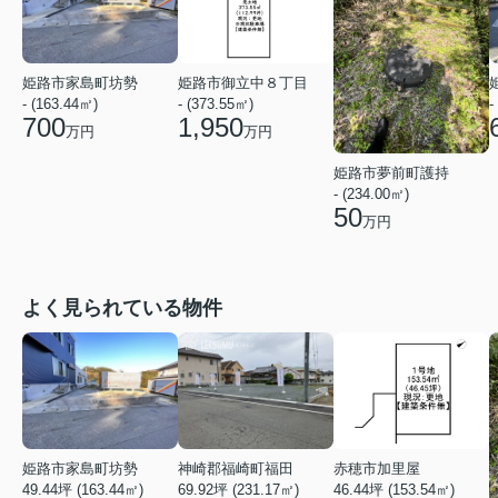
姫路市家島町坊勢
姫路市御立中８丁目
- (163.44㎡)
- (373.55㎡)
-
700
1,950
万円
万円
姫路市夢前町護持
- (234.00㎡)
50
万円
よく見られている物件
姫路市家島町坊勢
神崎郡福崎町福田
赤穂市加里屋
49.44坪 (163.44㎡)
69.92坪 (231.17㎡)
46.44坪 (153.54㎡)