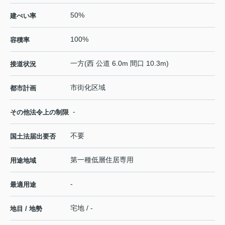
50%
建ぺい率
100%
容積率
一方(西 公道 6.0m 間口 10.3m)
接道状況
市街化区域
都市計画
-
その他法令上の制限
不要
国土法届出要否
第一種低層住居専用
用途地域
-
最適用途
宅地 / -
地目 / 地勢