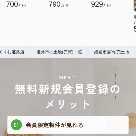
700
790
929
万円
万円
万円
7
くすむ姫路店
姫路市の土地(売買)一覧
姫路市書写/売土地
MERIT
無料新規会員登録の
メリット
会員限定物件が見れる