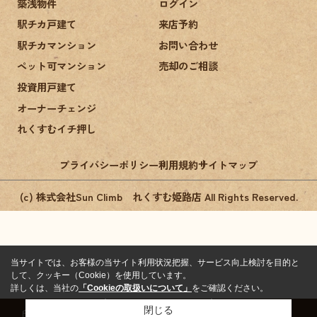
築浅物件
ログイン
駅チカ戸建て
来店予約
駅チカマンション
お問い合わせ
ペット可マンション
売却のご相談
投資用戸建て
オーナーチェンジ
れくすむイチ押し
プライバシーポリシー
利用規約
サイトマップ
(c) 株式会社Sun Climb れくすむ姫路店 All Rights Reserved.
当サイトでは、お客様の当サイト利用状況把握、サービス向上検討を目的と
して、クッキー（Cookie）を使用しています。
詳しくは、当社の
「Cookieの取扱いについて」
をご確認ください。
閉じる
来店予約
お問い合わせ
電話