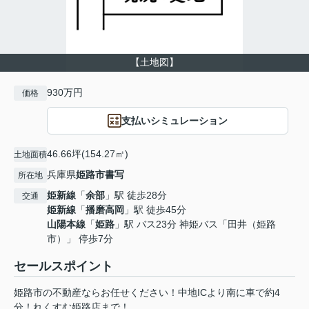
【土地図】
930万円
価格
支払いシミュレーション
46.66坪(154.27㎡)
土地面積
兵庫県
姫路市
書写
所在地
姫新線
「
余部
」駅 徒歩28分
交通
姫新線
「
播磨高岡
」駅 徒歩45分
山陽本線
「
姫路
」駅 バス23分 神姫バス「田井（姫路
市）」 停歩7分
セールスポイント
姫路市の不動産ならお任せください！中地ICより南に車で約4
分！れくすむ姫路店まで！