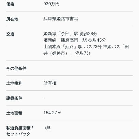
930万円
価格
兵庫県
姫路市
書写
所在地
姫新線
「
余部
」駅 徒歩28分
交通
姫新線
「
播磨高岡
」駅 徒歩45分
山陽本線
「
姫路
」駅 バス23分 神姫バス「田
井（姫路市）」 停歩7分
その他条件
所有権
土地権利
-
建築条件
154.27㎡
土地面積
-/無
私道負担面積 /
セットバック