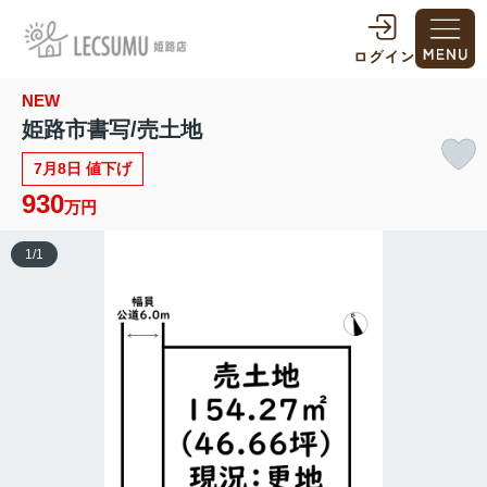
NEW
姫路市書写/売土地
7月8日 値下げ
930
万円
1
/
1