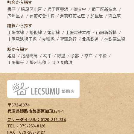
町名から探す
書写
勝原区山戸
網干区興浜
御立中
網干区新在家
広畑区才
夢前町菅生澗
夢前町前之庄
加里屋
御立東
路線から探す
山陽本線
播但線
姫新線
山陽電鉄本線
山陽新幹線
山陽電鉄網干線
赤穂線
智頭急行
北条鉄道
神鉄粟生線
駅から探す
姫路
播磨高岡
網干
野里
余部
京口
平松
山陽網干
播州赤穂
はりま勝原
〒672-8074
兵庫県姫路市飾磨区加茂354-1
フリーダイヤル：0120-812-234
TEL：079-263-8126
FAX：
079-263-8127