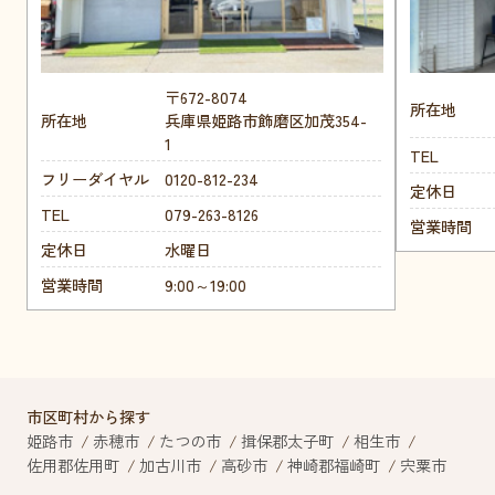
〒672-8074
所在地
所在地
兵庫県姫路市飾磨区加茂354-
1
TEL
フリーダイヤル
0120-812-234
定休日
TEL
079-263-8126
営業時間
定休日
水曜日
営業時間
9:00～19:00
市区町村から探す
姫路市
赤穂市
たつの市
揖保郡太子町
相生市
佐用郡佐用町
加古川市
高砂市
神崎郡福崎町
宍粟市