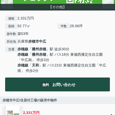
【その他】
2,331万円
価格
92.77㎡
28.06坪
面積
坪数
築53年
築年数
兵庫県
赤穂市
中広
所在地
赤穂線
「
播州赤穂
」駅 徒歩30分
交通
赤穂線
「
播州赤穂
」駅 バス18分 東備西播定住自立圏
「中広南」 停歩3分
赤穂線
「
天和
」駅 バス22分 東備西播定住自立圏「中広
南」 停歩2分
お問い合わせ
無料
赤穂市中広/住居付工場の販売中物件
2,331万円