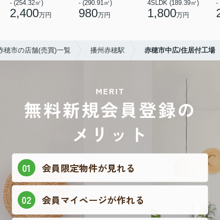
- (254.32㎡)
- (290.91㎡)
4SLDK (189.39㎡)
-
2,400
980
1,800
万円
万円
万円
赤穂市の店舗(売買)一覧
播州赤穂駅
赤穂市中広/住居付工場
MERIT
無料新規会員登録の
メリット
会員限定物件が見れる
会員マイページが作れる