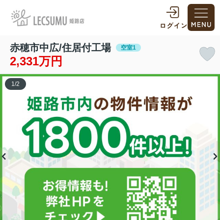
赤穂市中広/住居付工場
空室1
2,331万円
1
/
2