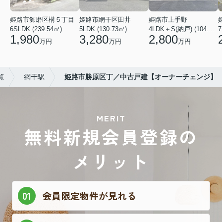
姫路市飾磨区構５丁目
姫路市網干区田井
姫路市上手野
6SLDK (239.54㎡)
5LDK (130.73㎡)
4LDK＋S(納戸) (104.49㎡)
7
1,980
3,280
2,800
万円
万円
万円
覧
網干駅
姫路市勝原区丁／中古戸建【オーナーチェンジ】
MERIT
無料新規会員登録の
メリット
会員限定物件が見れる