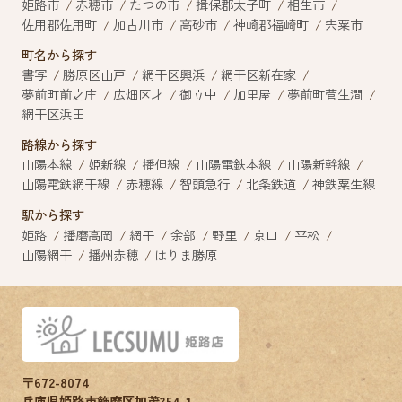
姫路市
赤穂市
たつの市
揖保郡太子町
相生市
佐用郡佐用町
加古川市
高砂市
神崎郡福崎町
宍粟市
町名から探す
書写
勝原区山戸
網干区興浜
網干区新在家
夢前町前之庄
広畑区才
御立中
加里屋
夢前町菅生澗
網干区浜田
路線から探す
山陽本線
姫新線
播但線
山陽電鉄本線
山陽新幹線
山陽電鉄網干線
赤穂線
智頭急行
北条鉄道
神鉄粟生線
駅から探す
姫路
播磨高岡
網干
余部
野里
京口
平松
山陽網干
播州赤穂
はりま勝原
〒672-8074
兵庫県姫路市飾磨区加茂354-1