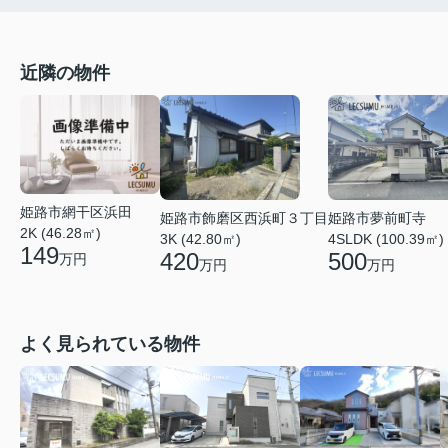
近隣の物件
姫路市網干区浜田
姫路市飾磨区西浜町３丁目
姫路市夢前町寺
2K (46.28㎡)
3K (42.80㎡)
4SLDK (100.39㎡)
149
420
500
万円
万円
万円
よく見られている物件