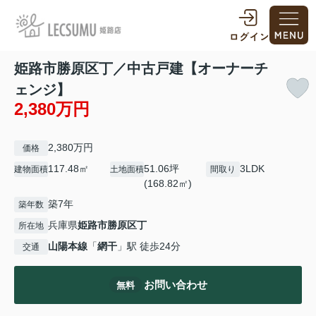
姫路市勝原区丁／中古戸建【オーナーチ
ェンジ】
2,380万円
2,380万円
価格
117.48㎡
51.06坪
3LDK
建物面積
土地面積
間取り
(168.82㎡)
築7年
築年数
兵庫県
姫路市
勝原区丁
所在地
山陽本線
「
網干
」駅 徒歩24分
交通
お問い合わせ
無料